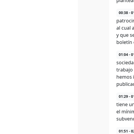
planteá
00:38 - 0
patroci
al cual
y que s
boletín 
01:04 - 0
socieda
trabajo
hemos i
publica
01:29 - 0
tiene u
el míni
subvenc
01:51 - 0