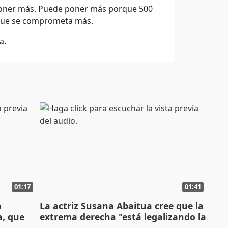
 poner más. Puede poner más porque 500
 y que se comprometa más.
a.
01:17
01:41
a
La actriz Susana Abaitua cree que la
a, que
extrema derecha "está legalizando la