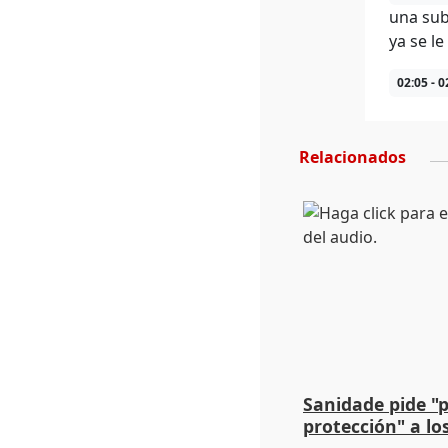
una sub
ya se l
02:05 - 0
Relacionados
Sanidade pide "
protección" a lo