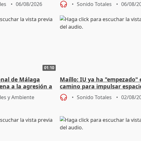
e agosto
reforzará la autogestión
les
06/08/2026
Sonido Totales
06/08/2
01:10
ional de Málaga
Maíllo: IU ya ha "empezado" 
ena a la agresión a
camino para impulsar espaci
de Urgencias
unitarios para las municipal
les y Ambiente
Sonido Totales
02/08/2