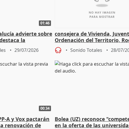
01:46
lucía advierte sobre
consejera de Vivienda, Juven
 destaca la
Ordenación del Territorio, Ro
la prevención
les
29/07/2026
Sonido Totales
28/07/2
00:34
PP-A y Vox pactarán
Bolea (UZ) reconoce "compet
 la renovación de
en la oferta de las universid