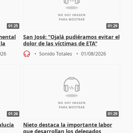
01:25
01:29
mental
San José: "Ojalá pudiéramos evitar el
 la
dolor de las víctimas de ETA"
026
Sonido Totales
01/08/2026
01:26
01:29
alucía
Nieto destaca la importante labor
que desarrollan los delegados