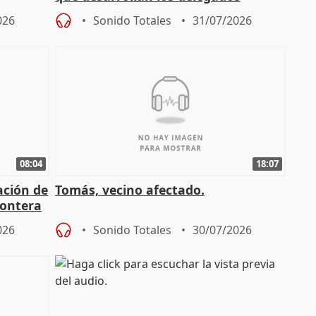
osición
territoriales de la Junta
026
Sonido Totales
31/07/2026
08:04
18:07
ación de
Tomás, vecino afectado.
rontera
026
Sonido Totales
30/07/2026