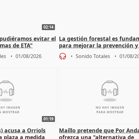
02:14
 pudiéramos evitar el
La gestión forestal es funda
timas de ETA"
para mejorar la prevención y
actuación frente a incendios
les
01/08/2026
Sonido Totales
01/08/2
01:19
) acusa a Orriols
Maíllo pretende que Por And
a plaza a medida
ofrezca una "alternativa de