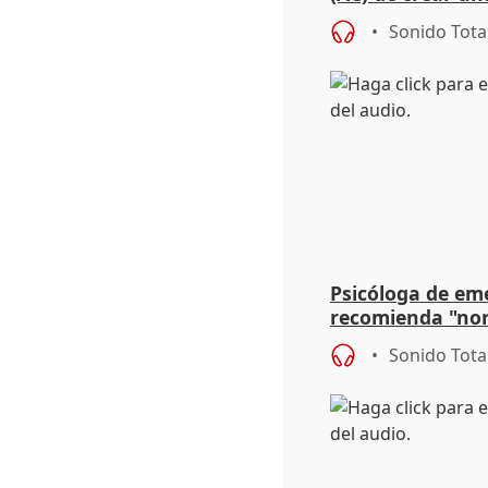
para su hija en R
Sonido Tota
Psicóloga de em
recomienda "nor
síntomas tras su
Sonido Tota