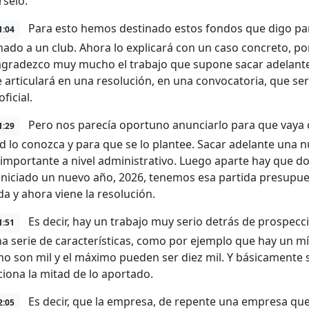
rselo.
Para esto hemos destinado estos fondos que digo par
1:04
nado a un club. Ahora lo explicará con un caso concreto, por
 agradezco muy mucho el trabajo que supone sacar adelante
e articulará en una resolución, en una convocatoria, que se
oficial.
Pero nos parecía oportuno anunciarlo para que vaya c
1:29
d lo conozca y para que se lo plantee. Sacar adelante una n
 importante a nivel administrativo. Luego aparte hay que do
niciado un nuevo año, 2026, tenemos esa partida presupues
da y ahora viene la resolución.
Es decir, hay un trabajo muy serio detrás de prospecci
1:51
na serie de características, como por ejemplo que hay un 
mo son mil y el máximo pueden ser diez mil. Y básicamente s
iona la mitad de lo aportado.
Es decir, que la empresa, de repente una empresa que
2:05