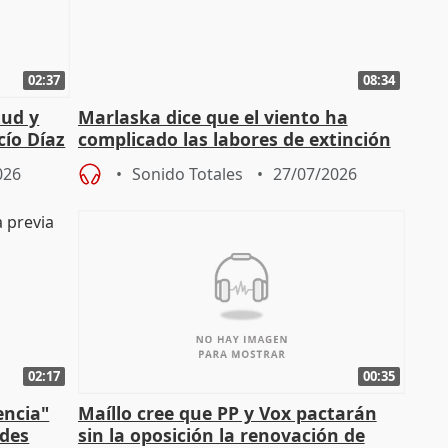
02:37
08:34
tud y
Marlaska dice que el viento ha
cío Díaz
complicado las labores de extinción
durante la madrugada
026
Sonido Totales
27/07/2026
02:17
00:35
encia"
Maíllo cree que PP y Vox pactarán
ades
sin la oposición la renovación de