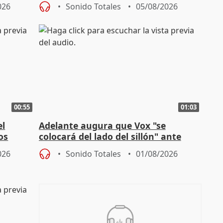
homofobia"
026
Sonido Totales
05/08/2026
00:55
01:03
el
Adelante augura que Vox "se
os
colocará del lado del sillón" ante
es
iniciativas de la oposición
026
Sonido Totales
01/08/2026