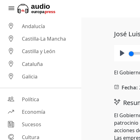
Andalucía
José Lui
Castilla-La Mancha
Castilla y León
Play
Cataluña
El Gobiern
Galicia
Fecha:
Política
Resum
Economía
El Gobiern
patrocinio
Sucesos
acciones d
Cultura
Las empres