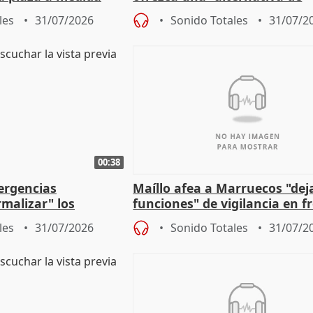
ipoll (Girona)
gobierno" con su labor de op
les
31/07/2026
Sonido Totales
31/07/2
00:38
ergencias
Maíllo afea a Marruecos "dej
malizar" los
funciones" de vigilancia en f
frir un incendio
con Ceuta
les
31/07/2026
Sonido Totales
31/07/2