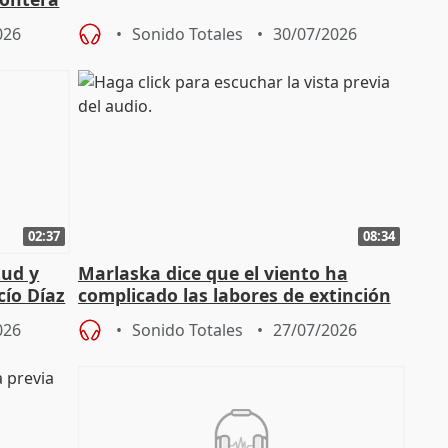
026
Sonido Totales
30/07/2026
02:37
08:34
tud y
Marlaska dice que el viento ha
cío Díaz
complicado las labores de extinción
durante la madrugada
026
Sonido Totales
27/07/2026