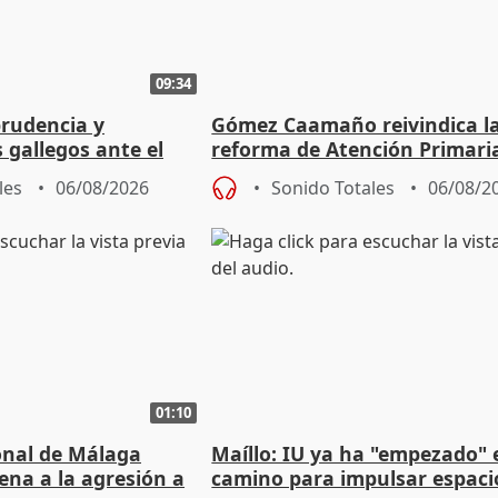
09:34
prudencia y
Gómez Caamaño reivindica l
s gallegos ante el
reforma de Atención Primari
e agosto
reforzará la autogestión
les
06/08/2026
Sonido Totales
06/08/2
01:10
ional de Málaga
Maíllo: IU ya ha "empezado" 
ena a la agresión a
camino para impulsar espaci