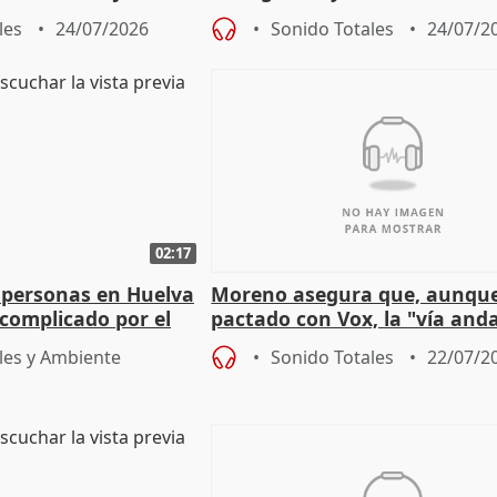
político
les
24/07/2026
Sonido Totales
24/07/2
02:17
 personas en Huelva
Moreno asegura que, aunqu
complicado por el
pactado con Vox, la "vía and
ha muerto" ni él va a "cambi
les y Ambiente
Sonido Totales
22/07/2