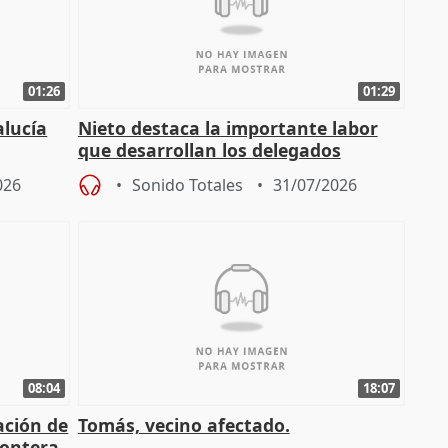
01:26
01:29
alucía
Nieto destaca la importante labor
que desarrollan los delegados
osición
territoriales de la Junta
026
Sonido Totales
31/07/2026
08:04
18:07
ación de
Tomás, vecino afectado.
rontera