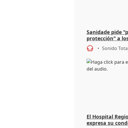
Sanidade pide "
protección" a lo
eclipse del 12 d
Sonido Tota
El Hospital Reg
expresa su cond