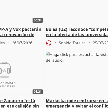
00:34
PP-A y Vox pactarán
Bolea (UZ) reconoce "compet
 la renovación de
en la oferta de las universid
 Defensor
privadas
les
26/07/2026
Sonido Totales
25/07/2
06:21
e Zapatero "está
Marlaska pide centrarse en l
en ese callejón sin
emergencia y evitar el confli