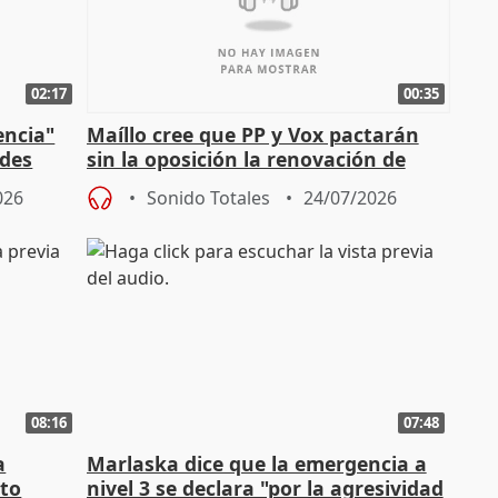
02:17
00:35
encia"
Maíllo cree que PP y Vox pactarán
ades
sin la oposición la renovación de
órganos como el Defensor
026
Sonido Totales
24/07/2026
08:16
07:48
a
Marlaska dice que la emergencia a
cto
nivel 3 se declara "por la agresividad