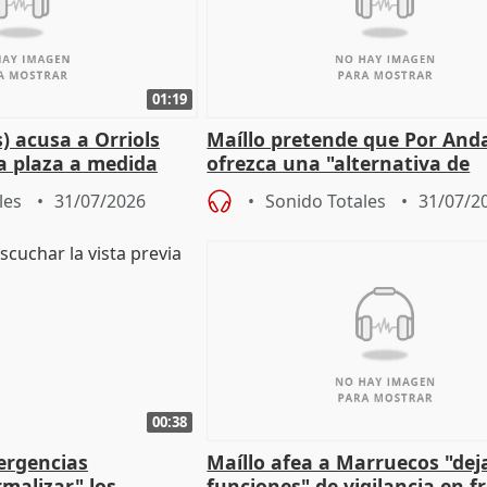
01:19
) acusa a Orriols
Maíllo pretende que Por And
a plaza a medida
ofrezca una "alternativa de
ipoll (Girona)
gobierno" con su labor de op
les
31/07/2026
Sonido Totales
31/07/2
00:38
ergencias
Maíllo afea a Marruecos "dej
malizar" los
funciones" de vigilancia en f