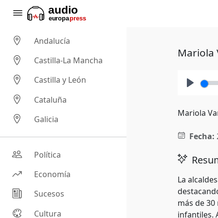
Andalucía
Mariola 
Castilla-La Mancha
Castilla y León
Play
Cataluña
Mariola Va
Galicia
Fecha:
Política
Resum
Economía
La alcaldes
destacando
Sucesos
más de 30 
Cultura
infantiles