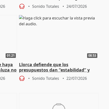
de los incendios"
026
Sonido Totales
24/07/2026
01:21
08:53
e haya
Llorca defiende que los
aluza no
presupuestos dan “estabilidad” y
ar"
dice que no ha hablado con Feijóo
026
Sonido Totales
22/07/2026