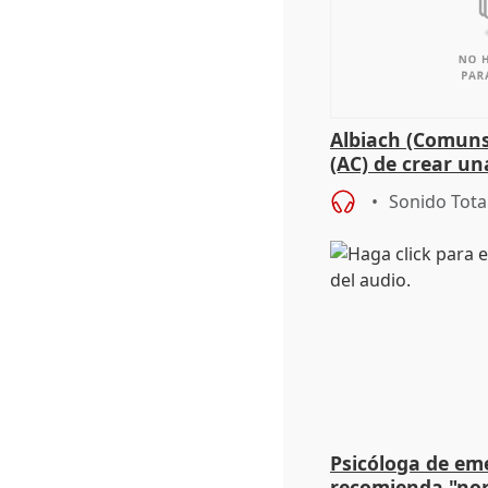
Albiach (Comuns
(AC) de crear un
para su hija en R
Sonido Tota
Psicóloga de em
recomienda "nor