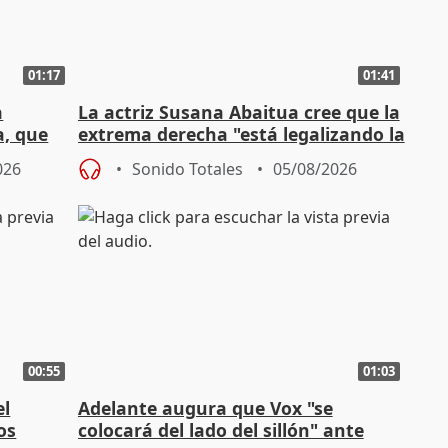
01:17
01:41
a
La actriz Susana Abaitua cree que la
a, que
extrema derecha "está legalizando la
homofobia"
026
Sonido Totales
05/08/2026
00:55
01:03
el
Adelante augura que Vox "se
os
colocará del lado del sillón" ante