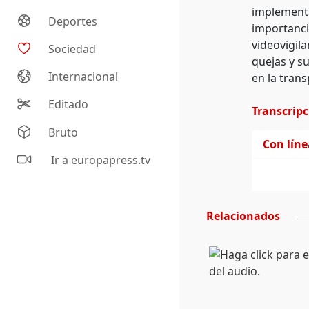
implementad
Deportes
importancia
videovigila
Sociedad
quejas y s
Internacional
en la trans
Editado
Transcrip
Bruto
Con lín
Ir a europapress.tv
Relacionados