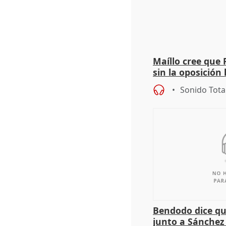
Maíllo cree que 
sin la oposición
órganos como el
Sonido Tota
Bendodo dice qu
junto a Sánchez 