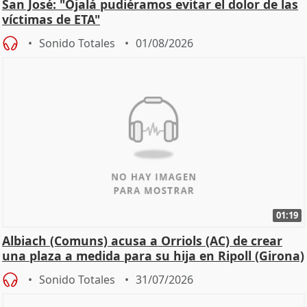
San José: "Ojalá pudiéramos evitar el dolor de las
víctimas de ETA"
Sonido Totales
01/08/2026
01:19
Albiach (Comuns) acusa a Orriols (AC) de crear
una plaza a medida para su hija en Ripoll (Girona)
Sonido Totales
31/07/2026