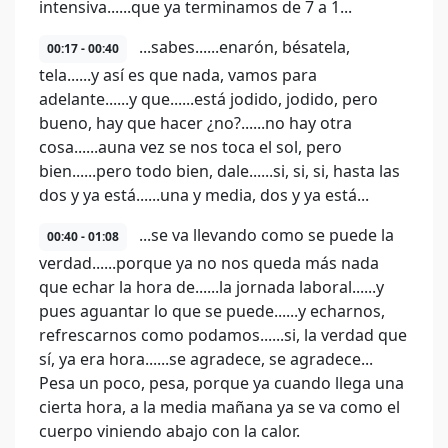
intensiva......que ya terminamos de 7 a 1...
...sabes......enarón, bésatela,
00:17 - 00:40
tela......y así es que nada, vamos para
adelante......y que......está jodido, jodido, pero
bueno, hay que hacer ¿no?......no hay otra
cosa......auna vez se nos toca el sol, pero
bien......pero todo bien, dale......si, si, si, hasta las
dos y ya está......una y media, dos y ya está...
...se va llevando como se puede la
00:40 - 01:08
verdad......porque ya no nos queda más nada
que echar la hora de......la jornada laboral......y
pues aguantar lo que se puede......y echarnos,
refrescarnos como podamos......si, la verdad que
sí, ya era hora......se agradece, se agradece...
Pesa un poco, pesa, porque ya cuando llega una
cierta hora, a la media mañana ya se va como el
cuerpo viniendo abajo con la calor.