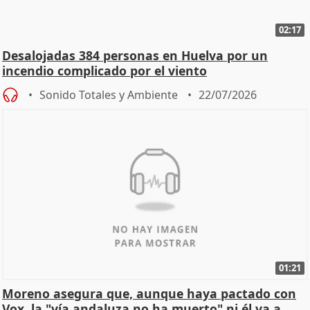
02:17
Desalojadas 384 personas en Huelva por un
incendio complicado por el viento
Sonido Totales y Ambiente
22/07/2026
01:21
Moreno asegura que, aunque haya pactado con
Vox, la "vía andaluza no ha muerto" ni él va a