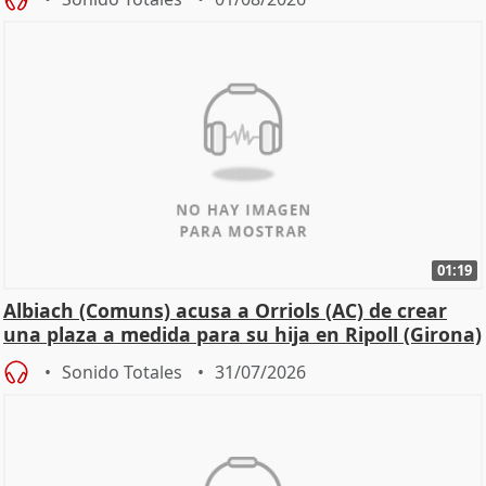
01:19
Albiach (Comuns) acusa a Orriols (AC) de crear
una plaza a medida para su hija en Ripoll (Girona)
Sonido Totales
31/07/2026