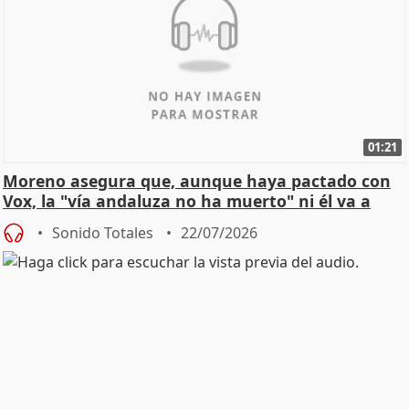
01:21
Moreno asegura que, aunque haya pactado con
Vox, la "vía andaluza no ha muerto" ni él va a
"cambiar"
Sonido Totales
22/07/2026