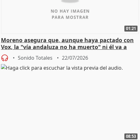
01:21
Moreno asegura que, aunque haya pactado con
Vox, la "vía andaluza no ha muerto" ni él va a
"cambiar"
Sonido Totales
22/07/2026
08:53