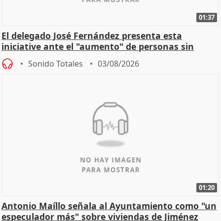
01:37
El delegado José Fernández presenta esta
iniciative ante el "aumento" de personas sin
hogar en Madri
Sonido Totales
03/08/2026
01:20
Antonio Maíllo señala al Ayuntamiento como "un
especulador más" sobre viviendas de Jiménez