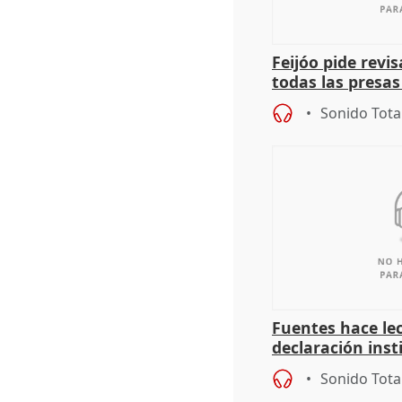
Feijóo pide revi
todas las presa
puede ocurrir c
Sonido Tota
Fuentes hace lec
declaración inst
Diputación por e
Sonido Tota
Adamuz