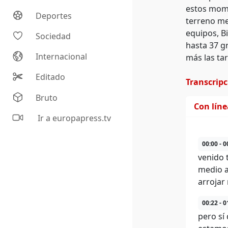
estos mome
Deportes
terreno me
equipos, B
Sociedad
hasta 37 g
Internacional
más las tar
Editado
Transcrip
Bruto
Con lín
Ir a europapress.tv
00:00 - 0
venido 
medio a
arrojar
00:22 - 0
pero sí