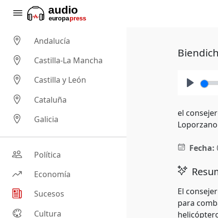
Andalucía
Biendich
Castilla-La Mancha
Castilla y León
Play
Cataluña
el conseje
Galicia
Loporzano
Fecha:
Política
Resum
Economía
El conseje
Sucesos
para comba
Cultura
helicópter