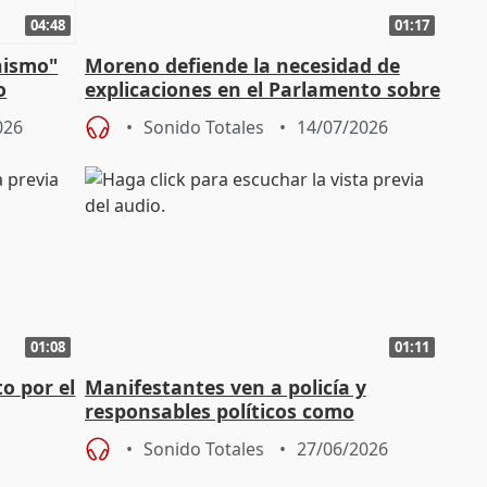
04:48
01:17
nismo"
Moreno defiende la necesidad de
o
explicaciones en el Parlamento sobre
Vox
el incendio
026
Sonido Totales
14/07/2026
01:08
01:11
o por el
Manifestantes ven a policía y
responsables políticos como
culpables del fallecimiento del joven
Sonido Totales
27/06/2026