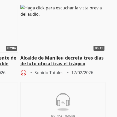
02:04
06:15
ente de
Alcalde de Manlleu decreta tres días
able
de luto oficial tras el trágico
incendio
026
Sonido Totales
17/02/2026