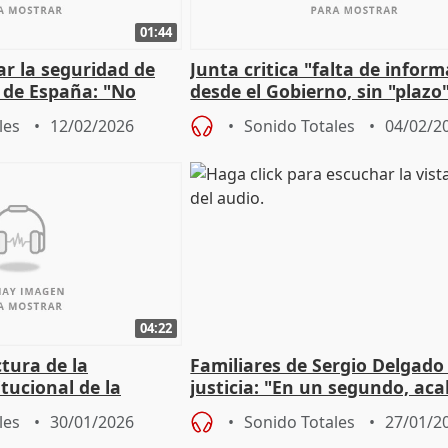
01:44
sar la seguridad de
Junta critica "falta de infor
s de España: "No
desde el Gobierno, sin "plazo
omo con el apagón
reabrir línea con Madrid
les
12/02/2026
Sonido Totales
04/02/2
04:22
tura de la
Familiares de Sergio Delgado
itucional de la
justicia: "En un segundo, ac
l accidente de
su vida y la nuestra"
les
30/01/2026
Sonido Totales
27/01/2