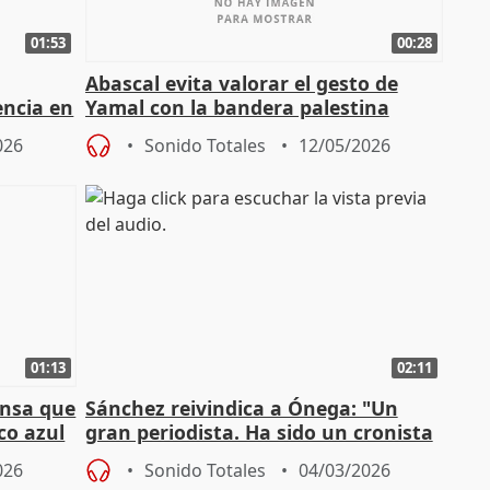
01:53
00:28
Abascal evita valorar el gesto de
encia en
Yamal con la bandera palestina
026
Sonido Totales
12/05/2026
01:13
02:11
ensa que
Sánchez reivindica a Ónega: "Un
co azul
gran periodista. Ha sido un cronista
de la vida política"
026
Sonido Totales
04/03/2026