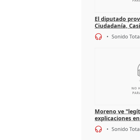
El diputado prov
Ciudadanía, Cas
sobre el balanc
Sonido Tota
Moreno ve "legí
explicaciones en
el incendio y ap
Sonido Tota