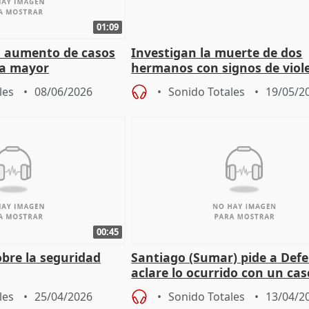
01:09
el aumento de casos
Investigan la muerte de dos
la mayor
hermanos con signos de viol
Jerez (Cádiz)
les
08/06/2026
Sonido Totales
19/05/2
00:45
obre la seguridad
Santiago (Sumar) pide a Def
aclare lo ocurrido con un cas
español en Líbano.
les
25/04/2026
Sonido Totales
13/04/2