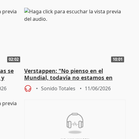
02:02
10:01
as se
Verstappen: "No pienso en el
 y
Mundial, todavía no estamos en
posición de ganar una carrera"
026
Sonido Totales
11/06/2026