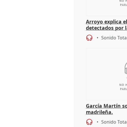
Arroyo explica 
detectados por 
concienciación
Sonido Tota
García Martín s
madrileña.
Sonido Tota