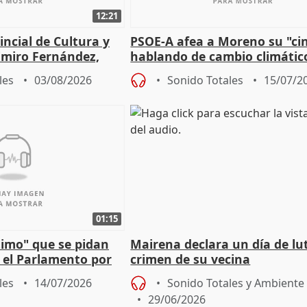
12:21
incial de Cultura y
PSOE-A afea a Moreno su "ci
imiro Fernández,
hablando de cambio climátic
e de entradas
mientras firma acuerdo con 
les
03/08/2026
Sonido Totales
15/07/2
01:15
timo" que se pidan
Mairena declara un día de lut
 el Parlamento por
crimen de su vecina
ela a "unión" y
les
14/07/2026
Sonido Totales y Ambiente
29/06/2026