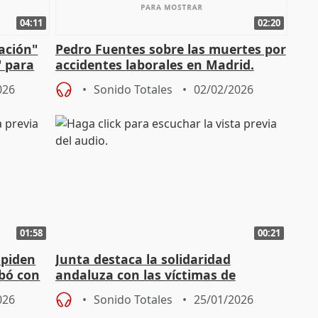
04:11
02:20
mación"
Pedro Fuentes sobre las muertes por
" para
accidentes laborales en Madrid.
026
Sonido Totales
02/02/2026
01:58
00:21
 piden
Junta destaca la solidaridad
abó con
andaluza con las víctimas de
Adamuz: "Todos nos hemos
026
Sonido Totales
25/01/2026
implicado"