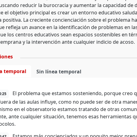
buscando reducir la burocracia y aumentar la capacidad de 
ue el objetivo principal es crear un entorno educativo salu
a positiva. La creciente concienciación sobre el problema h
ue refleja un avance en la identificación de problemas en la
ue los centros educativos sean espacios sostenibles en tér
temprana y la intervención ante cualquier indicio de acoso.
ciones
ea temporal
Sin línea temporal
El problema que estamos sosteniendo, porque creo qu
0:25
uera de las aulas influye, como no puede ser de otra manera
ismo en el observatorio estamos tratando de otras comuni
nte, ante cualquier situación, tenemos esas herramientas q
ocolos.
Estamos más concienciados y un poquito mejor prepara
0:47