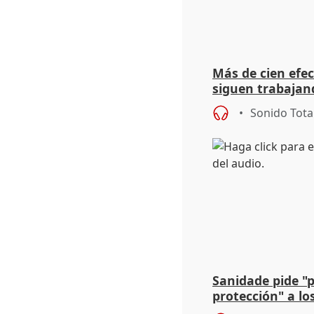
Más de cien efec
siguen trabajand
Niebla (Huelva)
Sonido Tota
Sanidade pide "
protección" a lo
eclipse del 12 d