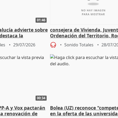
01:46
lucía advierte sobre
consejera de Vivienda, Juven
 destaca la
Ordenación del Territorio, Ro
la prevención
les
29/07/2026
Sonido Totales
28/07/2
00:34
PP-A y Vox pactarán
Bolea (UZ) reconoce "compet
 la renovación de
en la oferta de las universid