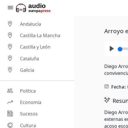
Andalucía
Arroyo e
Castilla-La Mancha
Castilla y León
Play
Cataluña
Diego Arroy
Galicia
convivenci
Fecha:
Política
Resum
Economía
Diego Arroy
Sucesos
externas e
Cultura
acoso esco