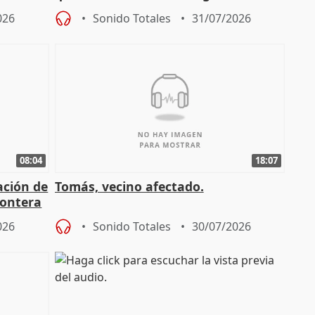
osición
territoriales de la Junta
026
Sonido Totales
31/07/2026
08:04
18:07
ación de
Tomás, vecino afectado.
rontera
026
Sonido Totales
30/07/2026