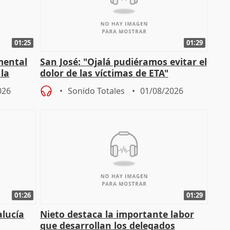
01:25
01:29
mental
San José: "Ojalá pudiéramos evitar el
 la
dolor de las víctimas de ETA"
026
Sonido Totales
01/08/2026
01:26
01:29
alucía
Nieto destaca la importante labor
que desarrollan los delegados