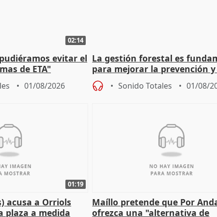
02:14
 pudiéramos evitar el
La gestión forestal es funda
timas de ETA"
para mejorar la prevención y
actuación frente a incendios
les
01/08/2026
Sonido Totales
01/08/2
01:19
) acusa a Orriols
Maíllo pretende que Por And
a plaza a medida
ofrezca una "alternativa de