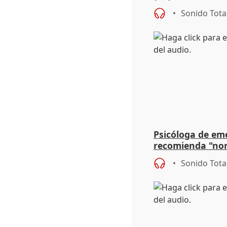
para su hija en R
Sonido Tota
Psicóloga de em
recomienda "nor
síntomas tras su
Sonido Tota