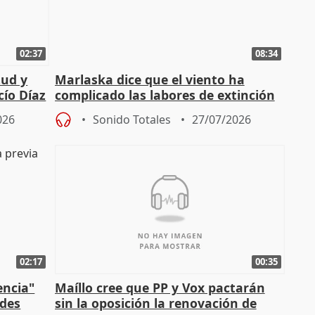
02:37
08:34
tud y
Marlaska dice que el viento ha
cío Díaz
complicado las labores de extinción
durante la madrugada
026
Sonido Totales
27/07/2026
02:17
00:35
encia"
Maíllo cree que PP y Vox pactarán
ades
sin la oposición la renovación de