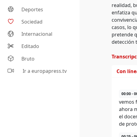
realidad, 
Deportes
enfatiza q
convivenci
Sociedad
casos, lo q
Internacional
pretende q
detección 
Editado
Transcrip
Bruto
Ir a europapress.tv
Con lín
00:00 - 0
vemos f
ahora m
el doce
de prot
00:25 - 0