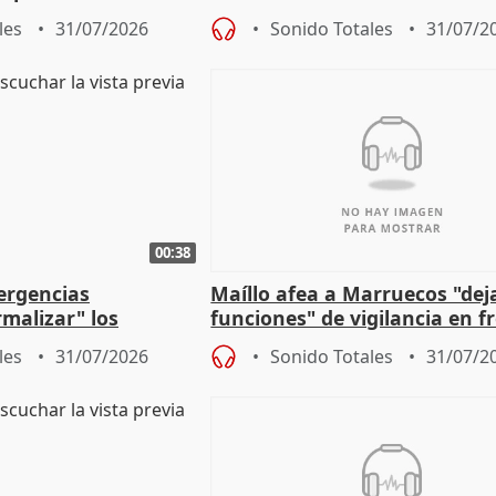
ipoll (Girona)
gobierno" con su labor de op
les
31/07/2026
Sonido Totales
31/07/2
00:38
ergencias
Maíllo afea a Marruecos "dej
malizar" los
funciones" de vigilancia en f
frir un incendio
con Ceuta
les
31/07/2026
Sonido Totales
31/07/2