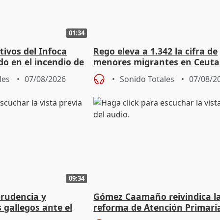
01:34
tivos del Infoca
Rego eleva a 1.342 la cifra de
o en el incendio de
menores migrantes en Ceuta 
entrada masiva
les
07/08/2026
Sonido Totales
07/08/2
09:34
prudencia y
Gómez Caamaño reivindica l
s gallegos ante el
reforma de Atención Primari
e agosto
reforzará la autogestión