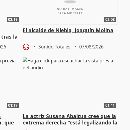
02:19
02:08
El alcalde de Niebla, Joaquín Molina
tras la
026
Sonido Totales
07/08/2026
01:17
01:41
a
La actriz Susana Abaitua cree que la
a, que
extrema derecha "está legalizando la
homofobia"