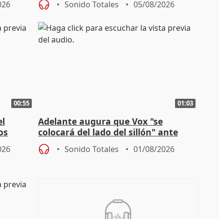
026
Sonido Totales
05/08/2026
00:55
01:03
el
Adelante augura que Vox "se
os
colocará del lado del sillón" ante
es
iniciativas de la oposición
026
Sonido Totales
01/08/2026