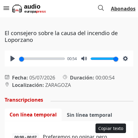
Abonados
El consejero sobre la causa del incendio de
Loporzano
00:54
Play
Mute
Setti
Fecha:
05/07/2026
Duración:
00:00:54
Localización:
ZARAGOZA
Transcripciones
Con línea temporal
Sin línea temporal
Copiar texto
Preferemos no opinar, pero
00:00 - 00:07