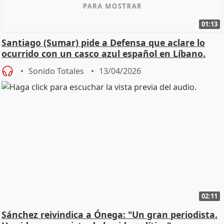
01:13
Santiago (Sumar) pide a Defensa que aclare lo
ocurrido con un casco azul español en Líbano.
Sonido Totales
13/04/2026
02:11
Sánchez reivindica a Ónega: "Un gran periodista.