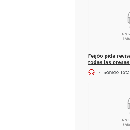
Feijóo pide revi
todas las presa
puede ocurrir c
Sonido Tota