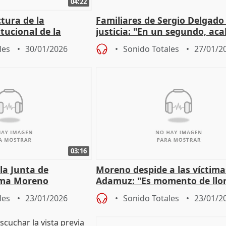
04:22
tura de la
Familiares de Sergio Delgado
itucional de la
justicia: "En un segundo, ac
l accidente de
su vida y la nuestra"
les
30/01/2026
Sonido Totales
27/01/2
03:16
 la Junta de
Moreno despide a las víctima
nma Moreno
Adamuz: "Es momento de llora
dolor es nuestro mayor hom
les
23/01/2026
Sonido Totales
23/01/2