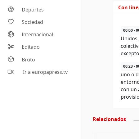
Con lín
Deportes
Sociedad
00:00 - 0
Internacional
Unidos,
colecti
Editado
excepto
Bruto
00:23 - 0
Ir a europapress.tv
uno o d
entorno 
con un 
provisi
Relacionados