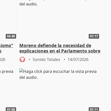
04:48
01:17
nismo"
Moreno defiende la necesidad de
o
explicaciones en el Parlamento sobre
Vox
el incendio
026
Sonido Totales
14/07/2026
01:08
01:11