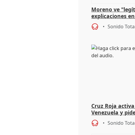
Moreno ve "legí
explicaciones en
el incendio y ap
Sonido Tota
Cruz Roja activa
Venezuela y pid
para evitar el c
Sonido Tota