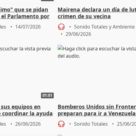
timo" que se pidan
Mairena declara un día de lut
 el Parlamento por
crimen de su vecina
ela a "unión" y
les
14/07/2026
Sonido Totales y Ambiente
29/06/2026
01:01
 sus equipos en
Bomberos Unidos sin Fronter
e coordinar la ayuda
preparan para ir a Venezuela
olapso
ayudar en labores de rescate
les
26/06/2026
Sonido Totales
25/06/2