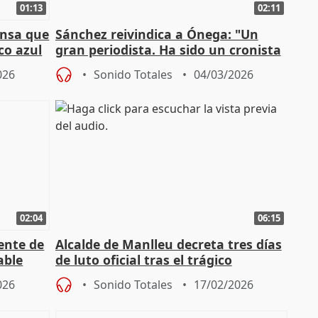
01:13
02:11
ensa que
Sánchez reivindica a Ónega: "Un
co azul
gran periodista. Ha sido un cronista
de la vida política"
026
Sonido Totales
04/03/2026
02:04
06:15
ente de
Alcalde de Manlleu decreta tres días
able
de luto oficial tras el trágico
incendio
026
Sonido Totales
17/02/2026