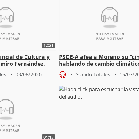
12:21
incial de Cultura y
PSOE-A afea a Moreno su "ci
imiro Fernández,
hablando de cambio climátic
e de entradas
mientras firma acuerdo con 
les
03/08/2026
Sonido Totales
15/07/2
01:15