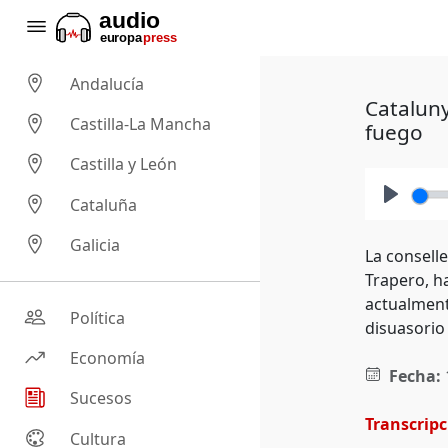
Andalucía
Cataluny
Castilla-La Mancha
fuego
Castilla y León
Cataluña
Play
Galicia
La conselle
Trapero, ha
actualment
Política
disuasorio 
Economía
Fecha:
Sucesos
Transcrip
Cultura