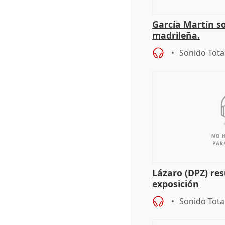
García Martín s
madrileña.
Sonido Tota
Lázaro (DPZ) res
exposición
Sonido Tota