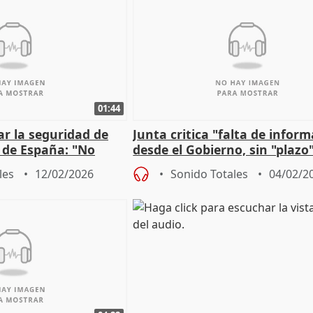
01:44
sar la seguridad de
Junta critica "falta de infor
s de España: "No
desde el Gobierno, sin "plazo
omo con el apagón
reabrir línea con Madrid
les
12/02/2026
Sonido Totales
04/02/2