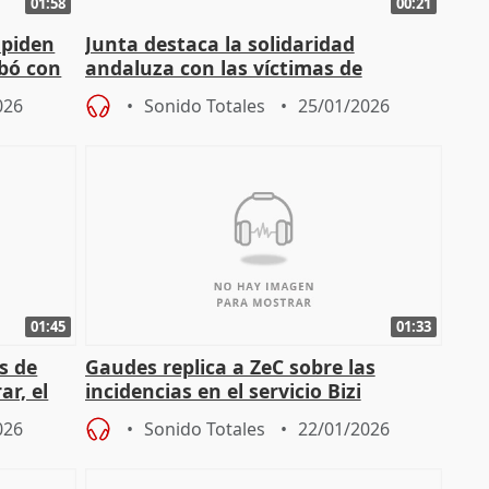
01:58
00:21
 piden
Junta destaca la solidaridad
abó con
andaluza con las víctimas de
Adamuz: "Todos nos hemos
026
Sonido Totales
25/01/2026
implicado"
01:45
01:33
s de
Gaudes replica a ZeC sobre las
r, el
incidencias en el servicio Bizi
enaje"
026
Sonido Totales
22/01/2026