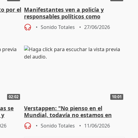
o por el
Manifestantes ven a policía y
responsables políticos como
culpables del fallecimiento del joven
Sonido Totales
27/06/2026
02:02
10:01
as se
Verstappen: "No pienso en el
 y
Mundial, todavía no estamos en
posición de ganar una carrera"
026
Sonido Totales
11/06/2026