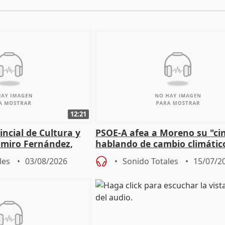
12:21
incial de Cultura y
PSOE-A afea a Moreno su "ci
imiro Fernández,
hablando de cambio climátic
e de entradas
mientras firma acuerdo con 
les
03/08/2026
Sonido Totales
15/07/2