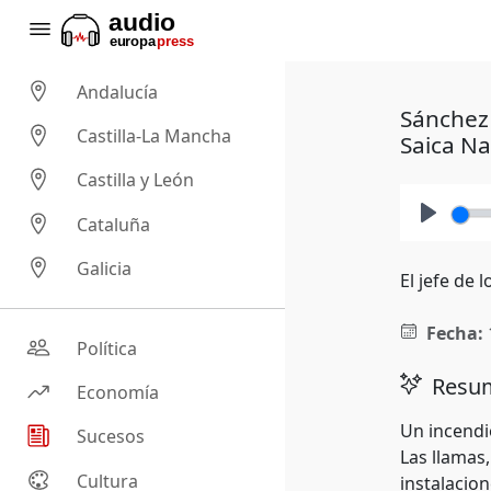
Andalucía
Sánchez 
Castilla-La Mancha
Saica Na
Castilla y León
Cataluña
Play
Galicia
El jefe de
Fecha:
Política
Resum
Economía
Un incendi
Sucesos
Las llamas
Cultura
instalacio