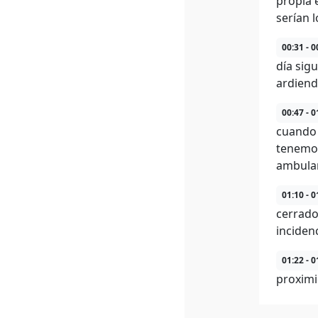
propia 
serían 
00:31 - 0
día sig
ardiend
00:47 - 0
cuando 
tenemos
ambulan
01:10 - 0
cerrado
incidenc
01:22 - 0
proximi