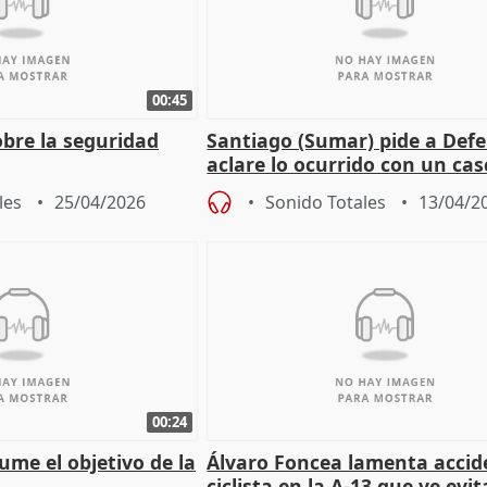
00:45
obre la seguridad
Santiago (Sumar) pide a Def
aclare lo ocurrido con un cas
español en Líbano.
les
25/04/2026
Sonido Totales
13/04/2
00:24
ume el objetivo de la
Álvaro Foncea lamenta accid
ciclista en la A-13 que ve evit