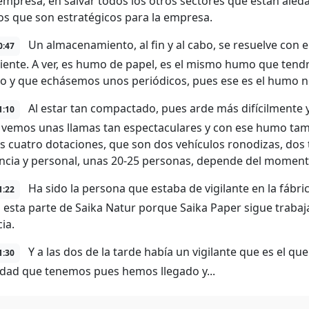
empresa, en salvar todos los otros sectores que están aled
los que son estratégicos para la empresa.
Un almacenamiento, al fin y al cabo, se resuelve con e
0:47
uiente. A ver, es humo de papel, es el mismo humo que te
o y que echásemos unos periódicos, pues ese es el humo n
Al estar tan compactado, pues arde más difícilmente 
1:10
vemos unas llamas tan espectaculares y con ese humo tam
 cuatro dotaciones, que son dos vehículos ronodizas, dos
cia y personal, unas 20-25 personas, depende del moment
Ha sido la persona que estaba de vigilante en la fábri
1:22
 esta parte de Saika Natur porque Saika Paper sigue traba
ia.
Y a las dos de la tarde había un vigilante que es el que
1:30
dad que tenemos pues hemos llegado y...