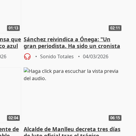
01:13
02:11
ensa que
Sánchez reivindica a Ónega: "Un
co azul
gran periodista. Ha sido un cronista
de la vida política"
026
Sonido Totales
04/03/2026
02:04
06:15
ente de
Alcalde de Manlleu decreta tres días
able
de luto oficial tras el trágico