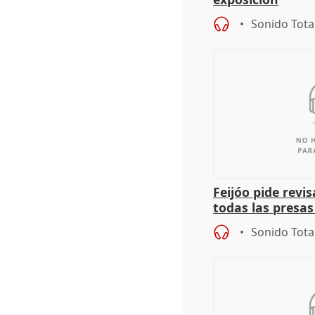
Sonido Tota
Feijóo pide revi
todas las presa
puede ocurrir c
Sonido Tota