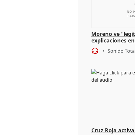
Moreno ve "legí
explicaciones en
el incendio y ap
Sonido Tota
Cruz Roja activa