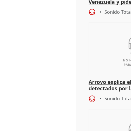
Venezuela y pid
para evitar el c
Sonido Tota
Arroyo explica 
detectados por 
concienciación
Sonido Tota