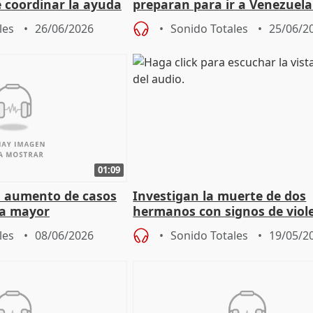
e coordinar la ayuda
preparan para ir a Venezuela
olapso
ayudar en labores de rescate
les
26/06/2026
Sonido Totales
25/06/2
01:09
el aumento de casos
Investigan la muerte de dos
la mayor
hermanos con signos de viol
Jerez (Cádiz)
les
08/06/2026
Sonido Totales
19/05/2