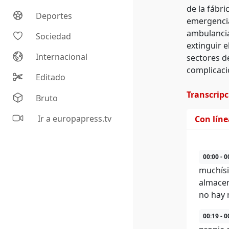
de la fábri
Deportes
emergencia
ambulancia
Sociedad
extinguir 
Internacional
sectores d
complicaci
Editado
Transcrip
Bruto
Ir a europapress.tv
Con lín
00:00 - 0
muchísi
almacen
no hay 
00:19 - 0