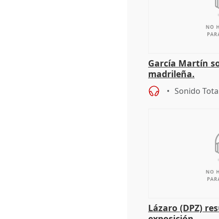
García Martín s
madrileña.
Sonido Tota
Lázaro (DPZ) res
exposición