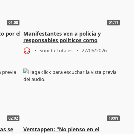
01:08
01:11
o por el
Manifestantes ven a policía y
responsables políticos como
culpables del fallecimiento del joven
Sonido Totales
27/06/2026
02:02
10:01
as se
Verstappen: "No pienso en el