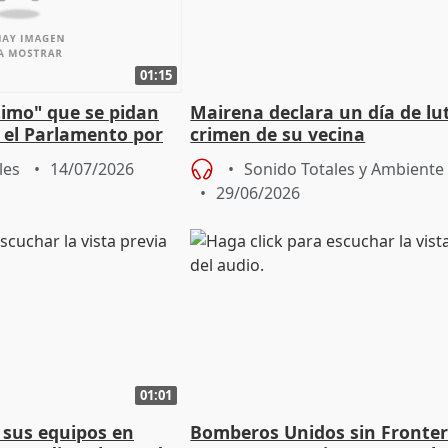
01:15
timo" que se pidan
Mairena declara un día de lut
 el Parlamento por
crimen de su vecina
ela a "unión" y
les
14/07/2026
Sonido Totales y Ambiente
29/06/2026
01:01
 sus equipos en
Bomberos Unidos sin Fronter