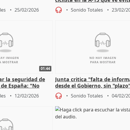
les
25/02/2026
Sonido Totales
23/02/2
01:44
sar la seguridad de
Junta critica "falta de infor
s de España: "No
desde el Gobierno, sin "plazo
omo con el apagón
reabrir línea con Madrid
les
12/02/2026
Sonido Totales
04/02/2