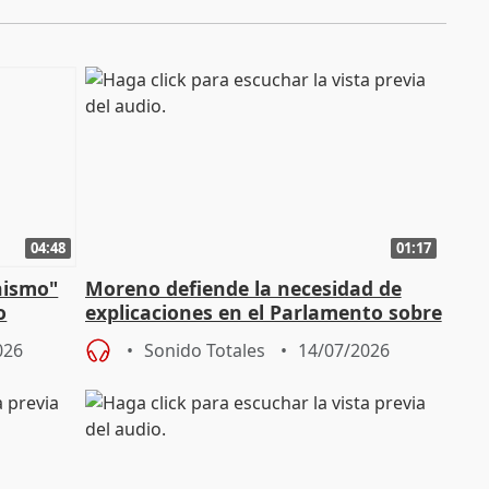
04:48
01:17
nismo"
Moreno defiende la necesidad de
o
explicaciones en el Parlamento sobre
Vox
el incendio
026
Sonido Totales
14/07/2026