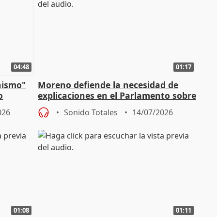
04:48
01:17
nismo"
Moreno defiende la necesidad de
o
explicaciones en el Parlamento sobre
Vox
el incendio
026
Sonido Totales
14/07/2026
01:08
01:11