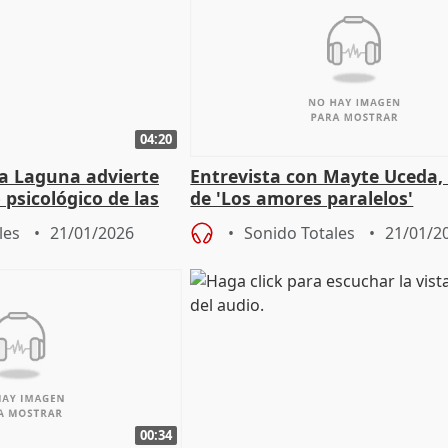
04:20
ra Laguna advierte
Entrevista con Mayte Uceda,
 psicológico de las
de 'Los amores paralelos'
iarias
les
21/01/2026
Sonido Totales
21/01/2
00:34