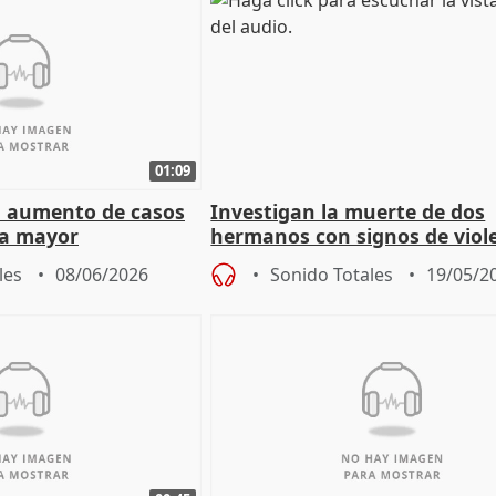
01:09
el aumento de casos
Investigan la muerte de dos
la mayor
hermanos con signos de viol
Jerez (Cádiz)
les
08/06/2026
Sonido Totales
19/05/2