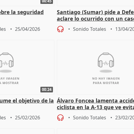
00:45
obre la seguridad
Santiago (Sumar) pide a Def
aclare lo ocurrido con un cas
español en Líbano.
les
25/04/2026
Sonido Totales
13/04/2
00:24
ume el objetivo de la
Álvaro Foncea lamenta accid
ciclista en la A-13 que ve evit
les
25/02/2026
Sonido Totales
23/02/2