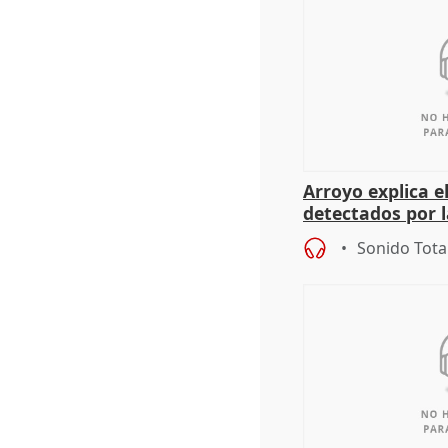
Arroyo explica 
detectados por 
concienciación
Sonido Tota