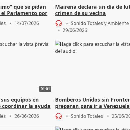
timo" que se pidan
Mairena declara un día de lut
 el Parlamento por
crimen de su vecina
ela a "unión" y
les
14/07/2026
Sonido Totales y Ambiente
29/06/2026
01:01
 sus equipos en
Bomberos Unidos sin Fronter
e coordinar la ayuda
preparan para ir a Venezuela
olapso
ayudar en labores de rescate
les
26/06/2026
Sonido Totales
25/06/2