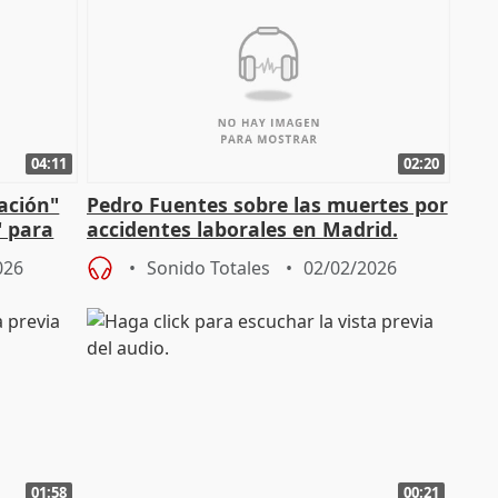
04:11
02:20
mación"
Pedro Fuentes sobre las muertes por
" para
accidentes laborales en Madrid.
026
Sonido Totales
02/02/2026
01:58
00:21