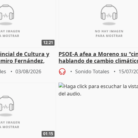
12:21
incial de Cultura y
PSOE-A afea a Moreno su "ci
imiro Fernández,
hablando de cambio climátic
e de entradas
mientras firma acuerdo con 
les
03/08/2026
Sonido Totales
15/07/2
01:15