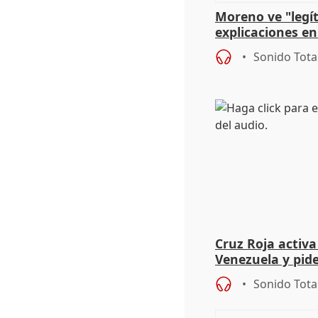
Moreno ve "legí
explicaciones en
el incendio y ap
Sonido Tota
Cruz Roja activa
Venezuela y pid
para evitar el c
Sonido Tota