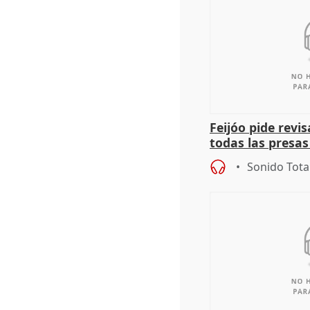
Feijóo pide revi
todas las presa
puede ocurrir c
Sonido Tota