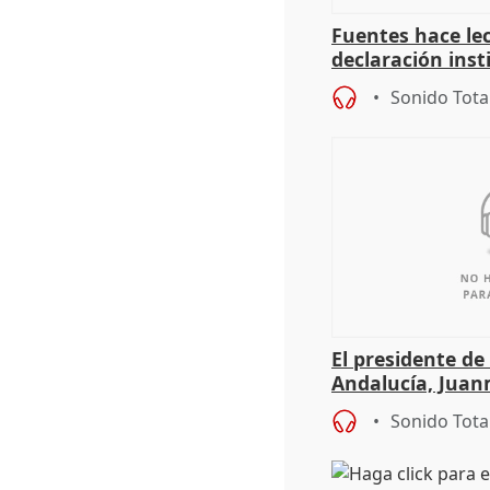
Fuentes hace lec
declaración inst
Diputación por e
Sonido Tota
Adamuz
El presidente de
Andalucía, Jua
Sonido Tota