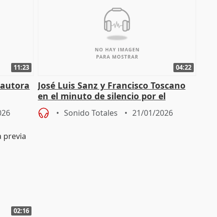
11:23
04:22
 autora
José Luis Sanz y Francisco Toscano
en el minuto de silencio por el
maquinista fallecido en Gelida
026
Sonido Totales
21/01/2026
02:16