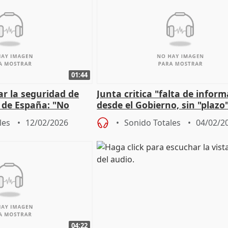
01:44
sar la seguridad de
Junta critica "falta de infor
s de España: "No
desde el Gobierno, sin "plazo
omo con el apagón
reabrir línea con Madrid
les
12/02/2026
Sonido Totales
04/02/2
04:22