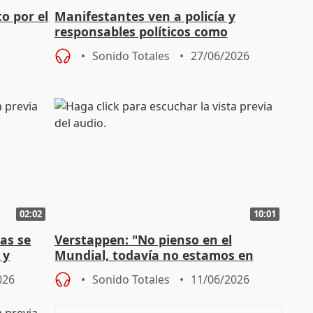
o por el
Manifestantes ven a policía y
responsables políticos como
culpables del fallecimiento del joven
Sonido Totales
27/06/2026
02:02
10:01
as se
Verstappen: "No pienso en el
 y
Mundial, todavía no estamos en
posición de ganar una carrera"
026
Sonido Totales
11/06/2026