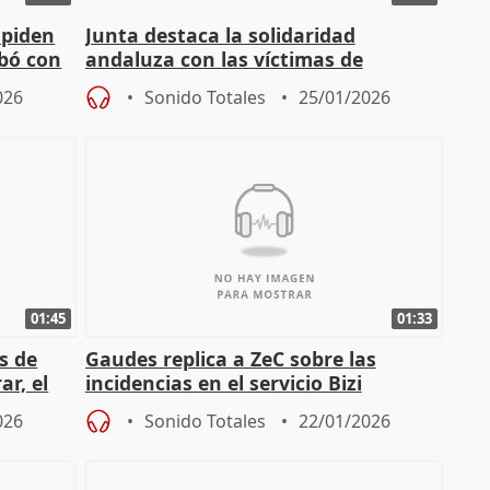
 piden
Junta destaca la solidaridad
abó con
andaluza con las víctimas de
Adamuz: "Todos nos hemos
026
Sonido Totales
25/01/2026
implicado"
01:45
01:33
s de
Gaudes replica a ZeC sobre las
r, el
incidencias en el servicio Bizi
enaje"
026
Sonido Totales
22/01/2026