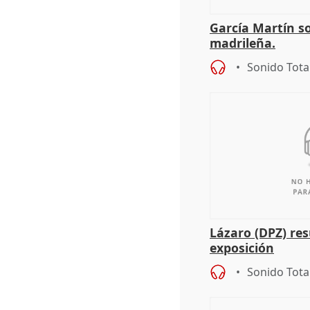
García Martín s
madrileña.
Sonido Tota
Lázaro (DPZ) res
exposición
Sonido Tota