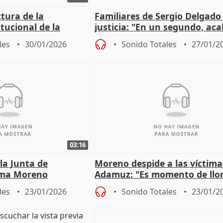
tura de la
Familiares de Sergio Delgado
itucional de la
justicia: "En un segundo, ac
l accidente de
su vida y la nuestra"
les
30/01/2026
Sonido Totales
27/01/2
03:16
 la Junta de
Moreno despide a las víctima
nma Moreno
Adamuz: "Es momento de llora
dolor es nuestro mayor hom
les
23/01/2026
Sonido Totales
23/01/2