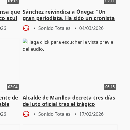
01:13
02:11
ensa que
Sánchez reivindica a Ónega: "Un
co azul
gran periodista. Ha sido un cronista
de la vida política"
026
Sonido Totales
04/03/2026
02:04
06:15
ente de
Alcalde de Manlleu decreta tres días
able
de luto oficial tras el trágico
incendio
026
Sonido Totales
17/02/2026