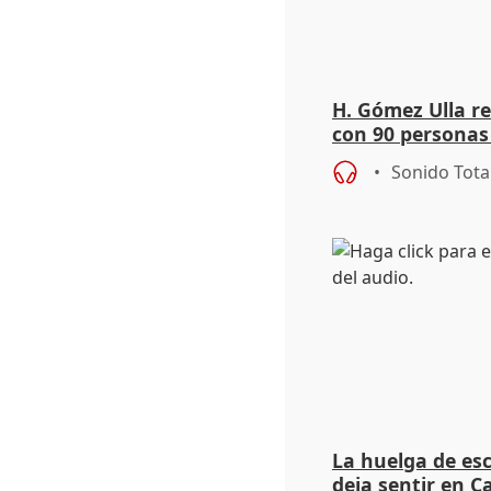
H. Gómez Ulla r
con 90 personas 
pasajeros en cu
Sonido Tota
La huelga de esc
deja sentir en C