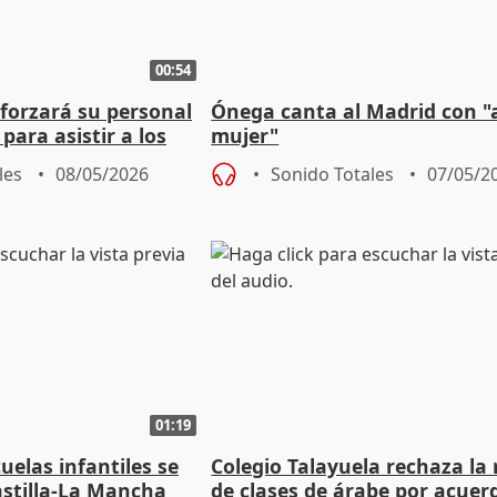
00:54
eforzará su personal
Ónega canta al Madrid con "
para asistir a los
mujer"
arentena
les
08/05/2026
Sonido Totales
07/05/2
01:19
uelas infantiles se
Colegio Talayuela rechaza la 
astilla-La Mancha
de clases de árabe por acuer