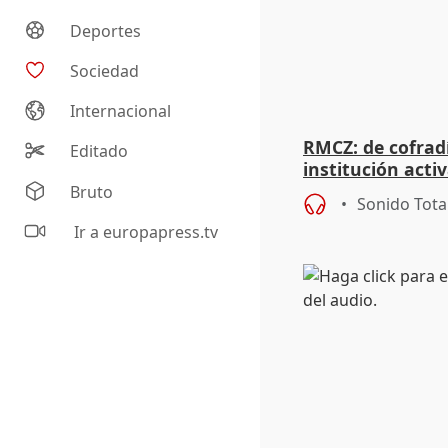
Deportes
Sociedad
Internacional
RMCZ: de cofrad
Editado
institución acti
Bruto
Sonido Tota
Ir a europapress.tv