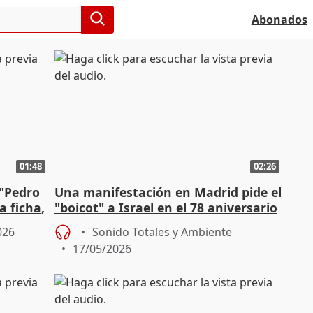
Abonados
01:48
02:26
 "Pedro
Una manifestación en Madrid pide el
 ficha,
"boicot" a Israel en el 78 aniversario
de la Nakba
026
Sonido Totales y Ambiente
17/05/2026