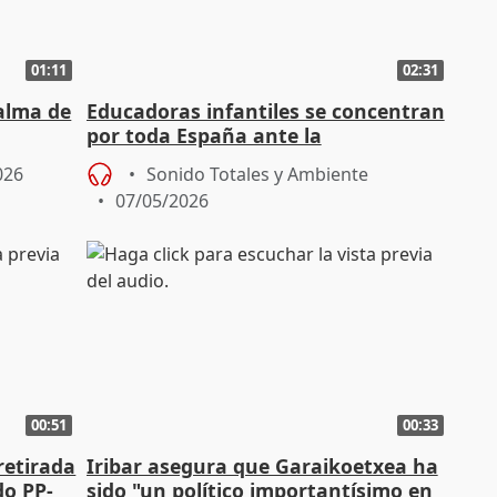
01:11
02:31
alma de
Educadoras infantiles se concentran
por toda España ante la
"precariedad" en 0-3 años
026
Sonido Totales y Ambiente
07/05/2026
00:51
00:33
retirada
Iribar asegura que Garaikoetxea ha
do PP-
sido "un político importantísimo en