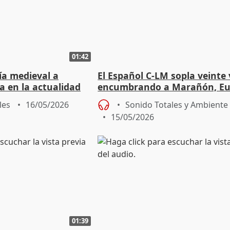
01:42
ía medieval a
El Español C-LM sopla veinte 
va en la actualidad
encumbrando a Marañón, Eu
Silva, Canogar y Ana Césped
les
16/05/2026
Sonido Totales y Ambiente
15/05/2026
01:39