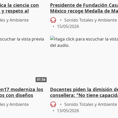
ica la ciencia con
Presidente de Fundación Cas
 y respeto al
México recoge Medalla de Ma
homenaje a los puentes tend
les y Ambiente
Sonido Totales y Ambiente
15/05/2026
01:54
en17 moderniza los
Docentes piden la dimisión de
os con diseños
consellera: "No tiene capaci
para negociar"
les y Ambiente
Sonido Totales y Ambiente
13/05/2026