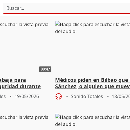
00:47
abaja para
Médicos piden en Bilbao que
eguridad durante
Sánchez, o alguien que mueva
tes en cuarentena
les escuche y dé voz"
les
19/05/2026
Sonido Totales
18/05/2