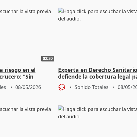
02:20
a riesgo en el
Experta en Derecho Sanitari
crucero: "Sin
defiende la cobertura legal p
no hay contagio"
cuarentenas obligatorias
les
08/05/2026
Sonido Totales
08/05/2