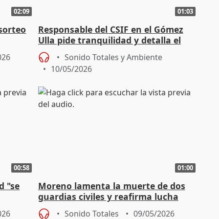
02:09
01:03
sorteo
Responsable del CSIF en el Gómez
Ulla pide tranquilidad y detalla el
dispositivo preparado
026
Sonido Totales y Ambiente
10/05/2026
00:58
01:00
d "se
Moreno lamenta la muerte de dos
guardias civiles y reafirma lucha
dumbre
contra narcotráfico
026
Sonido Totales
09/05/2026