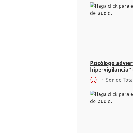
Psicólogo adviert
hipervigilancia
el del hantaviru
Sonido Tota