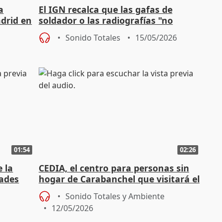
a
El IGN recalca que las gafas de
drid en
soldador o las radiografías "no
idos
sirven" para ver el eclipse
Sonido Totales
15/05/2026
01:54
02:26
 la
CEDIA, el centro para personas sin
dades
hogar de Carabanchel que visitará el
Papa León XIV
Sonido Totales y Ambiente
12/05/2026