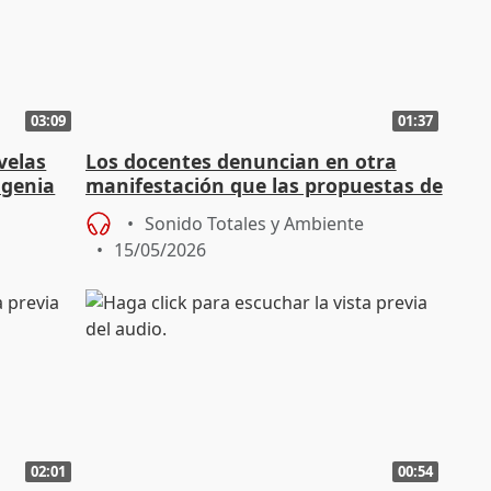
03:09
01:37
velas
Los docentes denuncian en otra
genia
manifestación que las propuestas de
es
Conselleria son una "burla"
Sonido Totales y Ambiente
15/05/2026
02:01
00:54