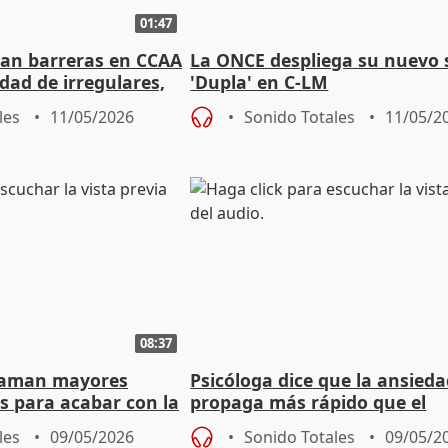
01:47
an barreras en CCAA
La ONCE despliega su nuevo 
dad de irregulares,
'Dupla' en C-LM
icar VIH
les
11/05/2026
Sonido Totales
11/05/2
08:37
claman mayores
Psicóloga dice que la ansieda
s para acabar con la
propaga más rápido que el
n animal
hantavirus" ante la incerti
les
09/05/2026
Sonido Totales
09/05/2