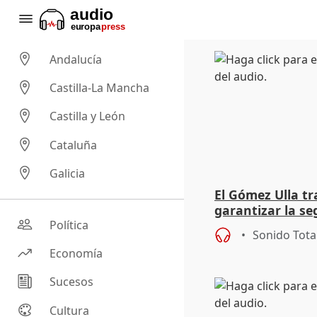
Andalucía
Castilla-La Mancha
Castilla y León
Cataluña
Galicia
El Gómez Ulla tr
garantizar la s
visitas a pacien
Política
Sonido Tota
Economía
Sucesos
Cultura