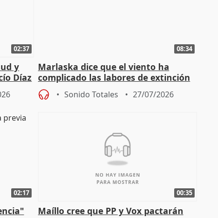
02:37
08:34
tud y
Marlaska dice que el viento ha
cío Díaz
complicado las labores de extinción
durante la madrugada
026
Sonido Totales
27/07/2026
02:17
00:35
encia"
Maíllo cree que PP y Vox pactarán