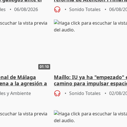
e agosto
reforzará la autogestión
les
06/08/2026
Sonido Totales
06/08/2
01:10
ional de Málaga
Maíllo: IU ya ha "empezado" 
ena a la agresión a
camino para impulsar espaci
de Urgencias
unitarios para las municipal
les y Ambiente
Sonido Totales
02/08/2