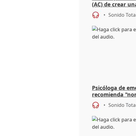
(AC) de crear un
para su hija en R
Sonido Tota
Psicóloga de em
recomienda "nor
síntomas tras su
Sonido Tota