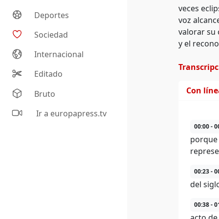
veces ecli
Deportes
voz alcanc
valorar su
Sociedad
y el recono
Internacional
Transcrip
Editado
Con lín
Bruto
Ir a europapress.tv
00:00 - 0
porque 
represen
00:23 - 0
del sig
00:38 - 0
acto de