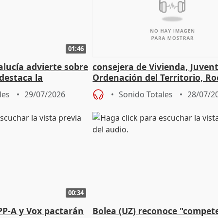
01:46
lucía advierte sobre
consejera de Vivienda, Juven
 destaca la
Ordenación del Territorio, Ro
la prevención
les
29/07/2026
Sonido Totales
28/07/2
00:34
PP-A y Vox pactarán
Bolea (UZ) reconoce "compet