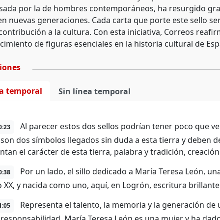
psada por la de hombres contemporáneos, ha resurgido graci
en nuevas generaciones. Cada carta que porte este sello será
 contribución a la cultura. Con esta iniciativa, Correos rea
cimiento de figuras esenciales en la historia cultural de Es
ciones
ea temporal
Sin línea temporal
Al parecer estos dos sellos podrían tener poco que v
0:23
son dos símbolos llegados sin duda a esta tierra y deben d
tan el carácter de esta tierra, palabra y tradición, creación 
Por un lado, el sillo dedicado a María Teresa León, una
0:38
lo XX, y nacida como uno, aquí, en Logrón, escritura brillant
Representa el talento, la memoria y la generación de
1:05
 responsabilidad. María Teresa León es una mujer y ha dad