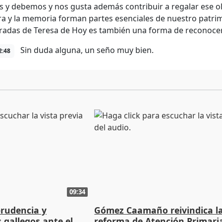
 y debemos y nos gusta además contribuir a regalar ese ol
ura y la memoria forman partes esenciales de nuestro patrim
adas de Teresa de Hoy es también una forma de reconoce
Sin duda alguna, un seño muy bien.
2:48
09:34
prudencia y
Gómez Caamaño reivindica l
s gallegos ante el
reforma de Atención Primari