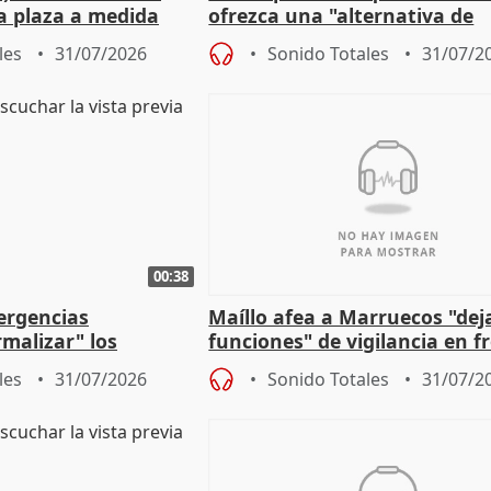
a plaza a medida
ofrezca una "alternativa de
ipoll (Girona)
gobierno" con su labor de op
les
31/07/2026
Sonido Totales
31/07/2
00:38
ergencias
Maíllo afea a Marruecos "dej
malizar" los
funciones" de vigilancia en f
frir un incendio
con Ceuta
les
31/07/2026
Sonido Totales
31/07/2