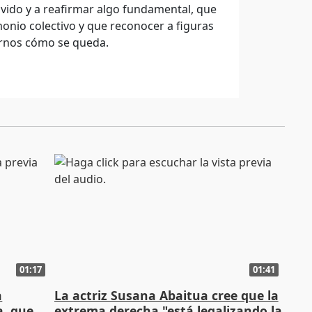
vido y a reafirmar algo fundamental, que
onio colectivo y que reconocer a figuras
rnos cómo se queda.
01:17
01:41
a
La actriz Susana Abaitua cree que la
a, que
extrema derecha "está legalizando la