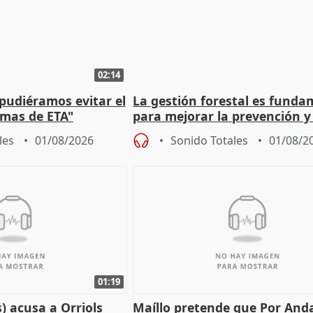
02:14
 pudiéramos evitar el
La gestión forestal es funda
timas de ETA"
para mejorar la prevención y
actuación frente a incendios
les
01/08/2026
Sonido Totales
01/08/2
01:19
) acusa a Orriols
Maíllo pretende que Por And