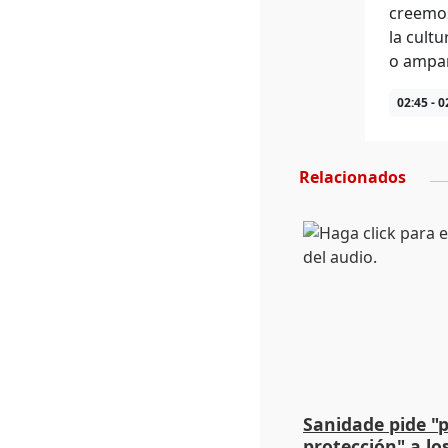
creemos
la cult
o ampar
02:45 - 0
Relacionados
Sanidade pide "
protección" a lo