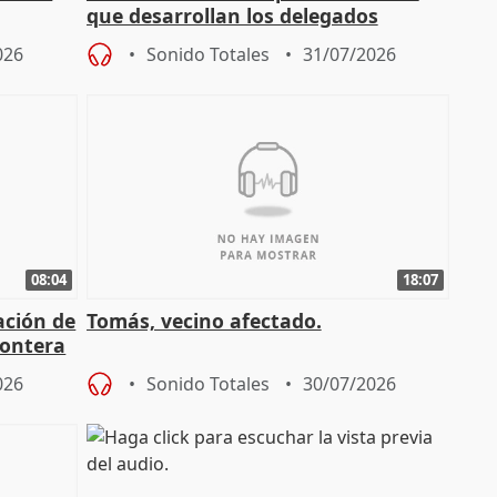
que desarrollan los delegados
osición
territoriales de la Junta
026
Sonido Totales
31/07/2026
08:04
18:07
ación de
Tomás, vecino afectado.
rontera
026
Sonido Totales
30/07/2026