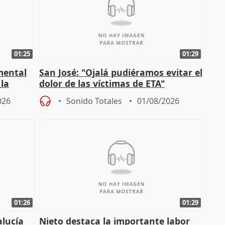
01:25
01:29
mental
San José: "Ojalá pudiéramos evitar el
 la
dolor de las víctimas de ETA"
026
Sonido Totales
01/08/2026
01:26
01:29
alucía
Nieto destaca la importante labor