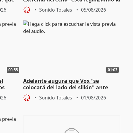
homofobia"
026
Sonido Totales
05/08/2026
00:55
01:03
el
Adelante augura que Vox "se
os
colocará del lado del sillón" ante
es
iniciativas de la oposición
026
Sonido Totales
01/08/2026