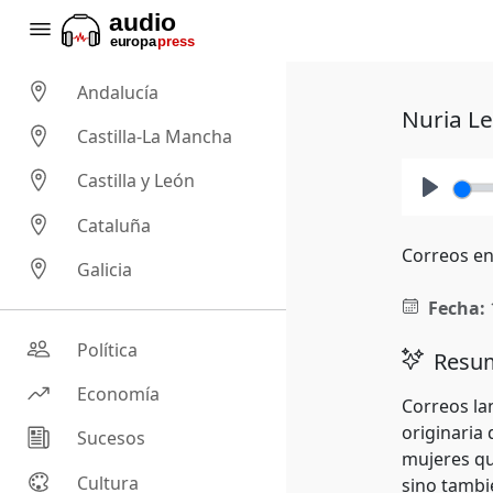
Andalucía
Nuria Le
Castilla-La Mancha
Castilla y León
Play
Cataluña
Correos ens
Galicia
Fecha:
Política
Resum
Economía
Correos lan
originaria
Sucesos
mujeres que
Cultura
sino tambi