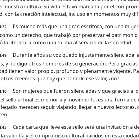
r nuestra cultura. Su vida estuvo marcada por el compromis
d, con la creación intelectual, incluso en momentos muy difí
Es mucho más que una gran escritora, con una mujer 
1:22
 como un derecho, que trabajó por preservar el patrimonio ar
ó la literatura como una forma al servicio de la sociedad.
Durante años su voz quedó injustamente silenciada, a
1:49
, y no digo otros hombres de su generación. Pero gracias 
idad tienen valor propio, profundo y plenamente vigente. Pa
otros creemos que hay que ponerle ese valor, ¿no?
Son mujeres que fueron silenciadas y que gracias a los
2:10
el sello al final es memoria y movimiento, es una forma de 
 legado merecen seguir viajando, llegar a nuevos lectores, 
cen.
Cada carta que lleve este sello será una invitación a 
2:45
, la valentía y el compromiso cultural nacidos en esta ciuda