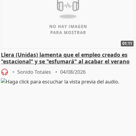
01:11
Llera (Unidas) lamenta que el empleo creado es
"estacional" y se "esfumará" al acabar el verano
Sonido Totales
04/08/2026