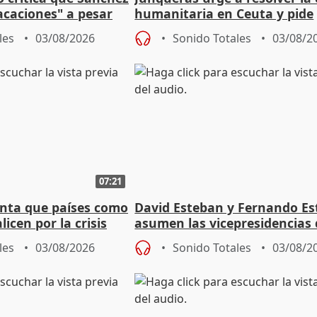
acaciones" a pesar
humanitaria en Ceuta y pide
atoria
responsabilidad a la UE
les
03/08/2026
Sonido Totales
03/08/2
07:21
nta que países como
David Esteban y Fernando E
licen por la crisis
asumen las vicepresidencias 
Diputación de Valladolid
les
03/08/2026
Sonido Totales
03/08/2