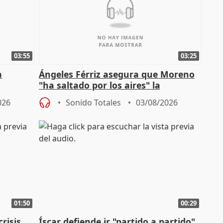
03:55
03:25
a
Ángeles Férriz asegura que Moreno
"ha saltado por los aires" la
Campaña
negociación tras acuerdo con SMA
026
Sonido Totales
03/08/2026
01:50
00:29
risis
Íscar defiende ir "partido a partido"