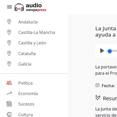
Andalucía
La Junta
Castilla-La Mancha
ayuda a 
Castilla y León
Cataluña
Play
Galicia
La portavo
para el Pr
Política
Fecha:
Economía
Resum
Sucesos
La Junta d
Cultura
servicio d