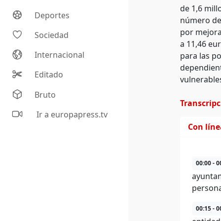
de 1,6 mill
Deportes
número de 
por mejora
Sociedad
a 11,46 eu
Internacional
para las p
dependient
Editado
vulnerable
Bruto
Transcrip
Ir a europapress.tv
Con lín
00:00 - 0
ayuntam
persona
00:15 - 0