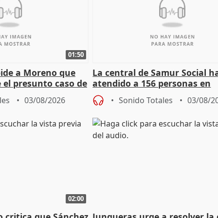
01:50
pide a Moreno que
La central de Samur Social h
e el presunto caso de
atendido a 156 personas en
de ADM
situación de calle durante 
les
03/08/2026
Sonido Totales
03/08/2
de Calor
02:00
o critica que Sánchez
Junqueras urge a resolver la c