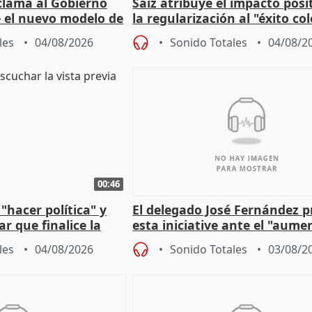
lama al Gobierno
Saiz atribuye el impacto posi
 el nuevo modelo de
la regularización al "éxito co
del Gobierno
les
04/08/2026
Sonido Totales
04/08/2
00:46
"hacer política" y
El delegado José Fernández 
r que finalice la
esta iniciative ante el "aume
l incendio
personas sin hogar en Madri
les
04/08/2026
Sonido Totales
03/08/2