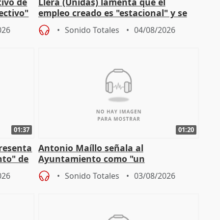
tivo de
Llera (Unidas) lamenta que el
lectivo"
empleo creado es "estacional" y se
"esfumará" al acabar el verano
026
Sonido Totales
04/08/2026
01:37
01:20
presenta
Antonio Maíllo señala al
nto" de
Ayuntamiento como "un
especulador más" sobre viviendas de
026
Sonido Totales
03/08/2026
Jiménez Becerril