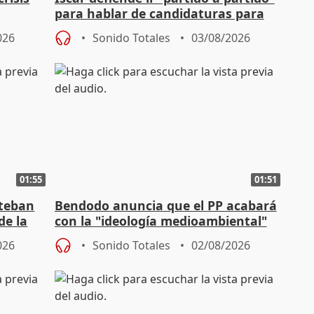
para hablar de candidaturas para
2027
026
Sonido Totales
03/08/2026
01:55
01:51
steban
Bendodo anuncia que el PP acabará
de la
con la "ideología medioambiental"
para regenerar las playas
026
Sonido Totales
02/08/2026