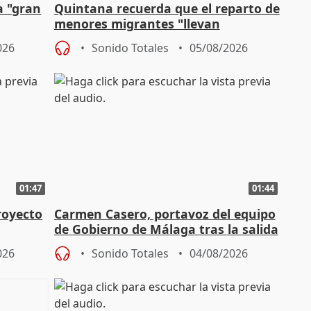
a "gran
Quintana recuerda que el reparto de
menores migrantes "llevan
aportación del Gobierno" central
026
Sonido Totales
05/08/2026
01:47
01:44
royecto
Carmen Casero, portavoz del equipo
de Gobierno de Málaga tras la salida
de Pérez de Siles
026
Sonido Totales
04/08/2026