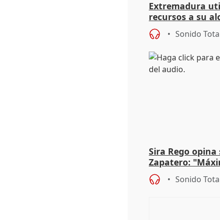
Extremadura util
recursos a su al
más menores mi
Sonido Tota
Sira Rego opina 
Zapatero: "Máxi
proceso judicial"
Sonido Tota