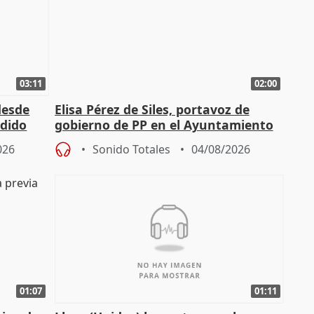
03:11
02:00
desde
Elisa Pérez de Siles, portavoz de
edido
gobierno de PP en el Ayuntamiento
de Málaga, deja la política
026
Sonido Totales
04/08/2026
01:07
01:11