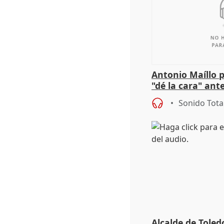
Antonio Maíllo 
"dé la cara" ant
acoso del CEO 
Sonido Tota
Alcalde de Toled