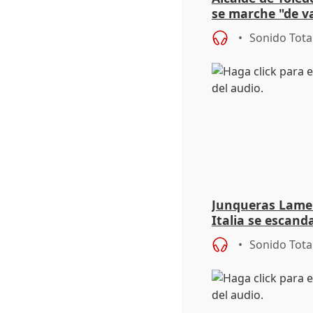
se marche "de v
de la crisis migr
Sonido Tota
Junqueras Lame
Italia se escanda
migratoria
Sonido Tota