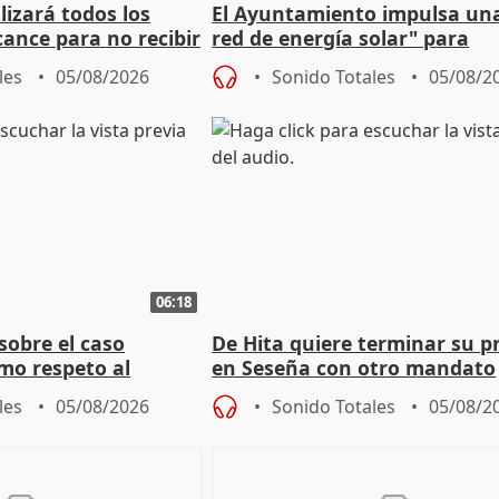
izará todos los
El Ayuntamiento impulsa un
cance para no recibir
red de energía solar" para
grantes
autoconsumo
les
05/08/2026
Sonido Totales
05/08/2
06:18
sobre el caso
De Hita quiere terminar su p
mo respeto al
en Seseña con otro mandato
les
05/08/2026
Sonido Totales
05/08/2