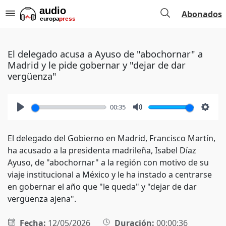
Abonados
El delegado acusa a Ayuso de "abochornar" a
Madrid y le pide gobernar y "dejar de dar
vergüenza"
00:35
Play
Mute
Setti
El delegado del Gobierno en Madrid, Francisco Martín,
ha acusado a la presidenta madrileña, Isabel Díaz
Ayuso, de "abochornar" a la región con motivo de su
viaje institucional a México y le ha instado a centrarse
en gobernar el año que "le queda" y "dejar de dar
vergüenza ajena".
Fecha:
12/05/2026
Duración:
00:00:36