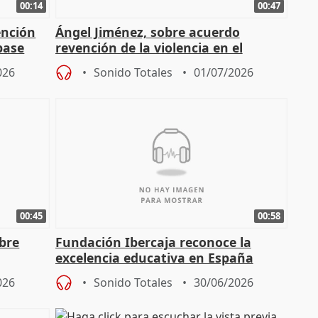
00:14
00:47
ención
Ángel Jiménez, sobre acuerdo
base
revención de la violencia en el
deporte base municipal
026
Sonido Totales
01/07/2026
00:45
00:58
obre
Fundación Ibercaja reconoce la
excelencia educativa en España
026
Sonido Totales
30/06/2026