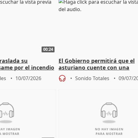
00:24
raslada su
El Gobierno permitirá que el
same por el incendio
asturiano cuente con una
especialidad docente propia
les
10/07/2026
Sonido Totales
09/07/2