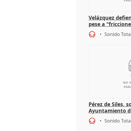
Velázquez defie
pese a "friccion
Tolón:
Sonido Tota
Pérez de Siles, 
Ayuntamiento d
Sonido Tota