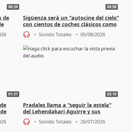
00:29
09:58
s de
Sigüenza será un "autocine del cielo"
de
con cientos de coches clásicos como
espectadores
026
Sonido Totales
05/08/2026
01:31
02:10
 de
Pradales llama a "seguir la estela"
 de
del Lehendakari Aguirre y sus
valores
026
Sonido Totales
26/07/2026