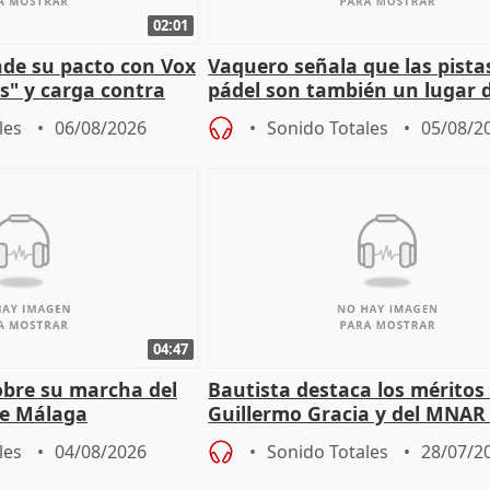
02:01
nde su pacto con Vox
Vaquero señala que las pista
es" y carga contra
pádel son también un lugar 
encuentro y convivencia
les
06/08/2026
Sonido Totales
05/08/2
04:47
sobre su marcha del
Bautista destaca los méritos
e Málaga
Guillermo Gracia y del MNAR
Mérida
les
04/08/2026
Sonido Totales
28/07/2