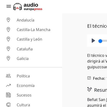
Andalucía
El técni
Castilla-La Mancha
Castilla y León
Play
Cataluña
El técnico
Galicia
dirigirá al
guipuzcoan
Política
Fecha:
Economía
Resum
Sucesos
Beñat San 
Cultura
asumirá el 