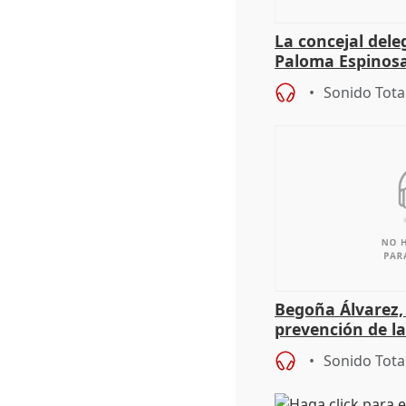
La concejal dele
Paloma Espinosa,
de gimnasia acu
Sonido Tota
Begoña Álvarez,
prevención de la
deporte base
Sonido Tota