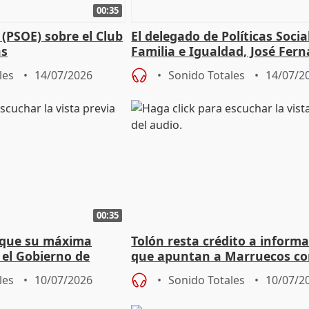
00:35
(PSOE) sobre el Club
El delegado de Políticas Socia
as
Familia e Igualdad, José Fer
sobre los talleres
les
14/07/2026
Sonido Totales
14/07/2
00:35
n que su máxima
Tolón resta crédito a inform
 el Gobierno de
que apuntan a Marruecos c
óximas elecciones
sede del final de Mundial 203
les
10/07/2026
Sonido Totales
10/07/2