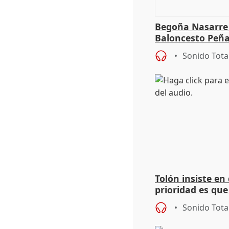
Begoña Nasarre 
Baloncesto Peñ
Sonido Tota
Tolón insiste e
prioridad es que
Sánchez gane pr
Sonido Tota