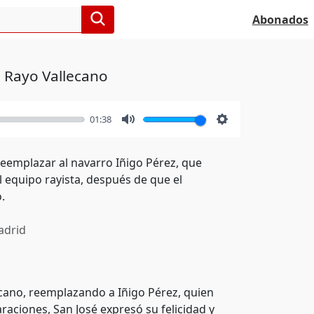
Abonados
l Rayo Vallecano
01:38
Mute
Settings
reemplazar al navarro Iñigo Pérez, que
el equipo rayista, después de que el
.
drid
cano, reemplazando a Iñigo Pérez, quien
raciones, San José expresó su felicidad y