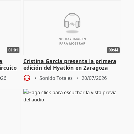
01:01
00:44
a
Cristina García presenta la primera
ircuito
edición del Hyatlón en Zaragoza
026
Sonido Totales
20/07/2026