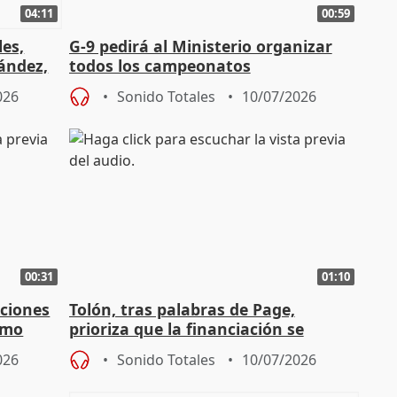
04:11
00:59
les,
G-9 pedirá al Ministerio organizar
nández,
todos los campeonatos
universitarios de España en 2027
026
Sonido Totales
10/07/2026
00:31
01:10
aciones
Tolón, tras palabras de Page,
omo
prioriza que la financiación se
0
aborde "ya" en el CPFF
026
Sonido Totales
10/07/2026