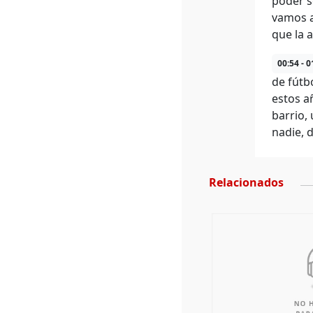
poder s
vamos a
que la a
00:54 - 0
de fútb
estos a
barrio,
nadie, 
Relacionados