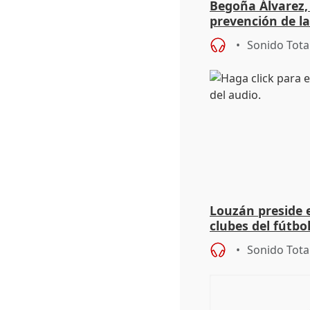
Begoña Álvarez,
prevención de la
deporte base
Sonido Tota
Louzán preside e
clubes del fútbo
español: "Nos v
Sonido Tota