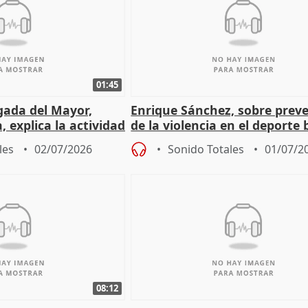
01:45
gada del Mayor,
Enrique Sánchez, sobre prev
 explica la actividad
de la violencia en el deporte 
ática
municipal
les
02/07/2026
Sonido Totales
01/07/2
08:12