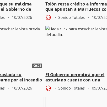
n que su máxima
Tolón resta crédito a inform
 el Gobierno de
que apuntan a Marruecos c
óximas elecciones
sede del final de Mundial 203
les
10/07/2026
Sonido Totales
10/07/2
00:24
raslada su
El Gobierno permitirá que el
same por el incendio
asturiano cuente con una
especialidad docente propia
les
10/07/2026
Sonido Totales
09/07/2