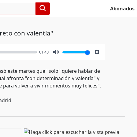
Abonados
reto con valentía"
01:43
Mute
Settings
só este martes que "solo" quiere hablar de
ual afronta "con determinación y valentía" y
e para volver a vivir momentos muy felices".
drid