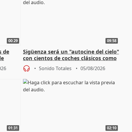
00:29
09:58
s de
Sigüenza será un "autocine del cielo"
de
con cientos de coches clásicos como
espectadores
026
Sonido Totales
05/08/2026
01:31
02:10