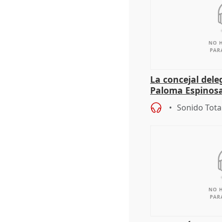
La concejal dele
Paloma Espinosa,
de gimnasia acu
Sonido Tota