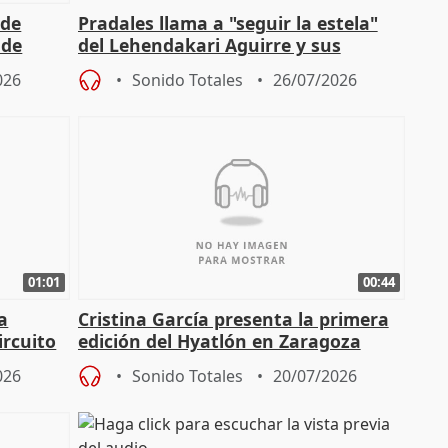
 de
Pradales llama a "seguir la estela"
 de
del Lehendakari Aguirre y sus
valores
026
Sonido Totales
26/07/2026
01:01
00:44
a
Cristina García presenta la primera
ircuito
edición del Hyatlón en Zaragoza
026
Sonido Totales
20/07/2026