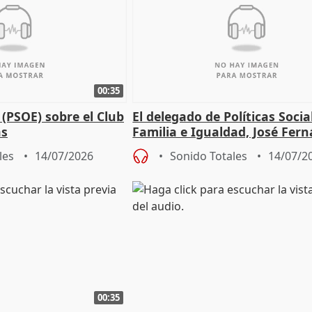
00:35
(PSOE) sobre el Club
El delegado de Políticas Socia
as
Familia e Igualdad, José Fer
sobre los talleres
les
14/07/2026
Sonido Totales
14/07/2
00:35