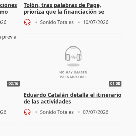
aciones
Tolón, tras palabras de Page,
omo
prioriza que la financiación se
0
aborde "ya" en el CPFF
026
Sonido Totales
10/07/2026
02:16
01:08
Eduardo Catalán detalla el itinerario
de las actividades
026
Sonido Totales
07/07/2026