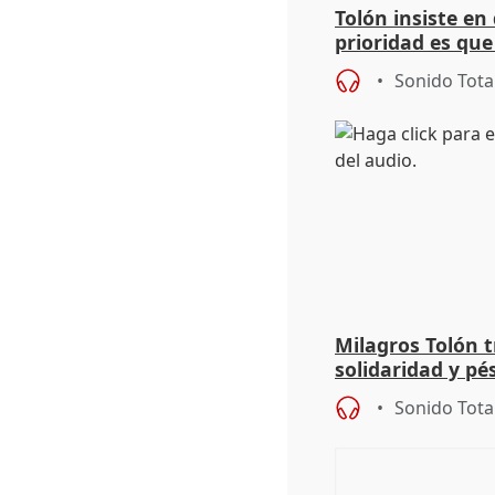
Tolón insiste e
prioridad es que
Sánchez gane pr
Sonido Tota
Milagros Tolón t
solidaridad y pé
en Almería
Sonido Tota