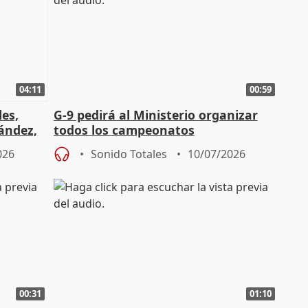
04:11
00:59
les,
G-9 pedirá al Ministerio organizar
nández,
todos los campeonatos
universitarios de España en 2027
026
Sonido Totales
10/07/2026
00:31
01:10