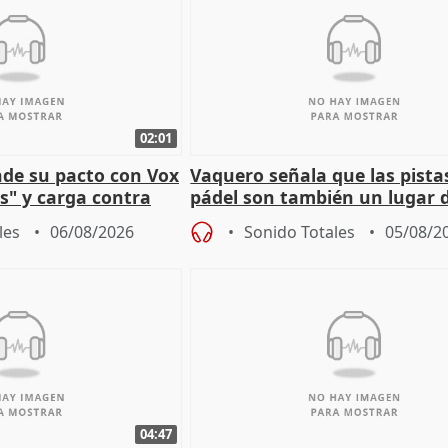
02:01
nde su pacto con Vox
Vaquero señala que las pista
es" y carga contra
pádel son también un lugar 
encuentro y convivencia
les
06/08/2026
Sonido Totales
05/08/2
04:47