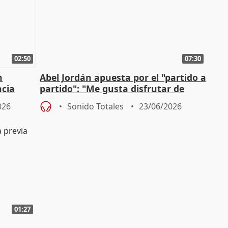
02:50
07:30
n
Abel Jordán apuesta por el "partido a
ncia
partido": "Me gusta disfrutar de
calor
cada competición"
026
Sonido Totales
23/06/2026
01:27