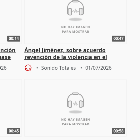
00:14
00:47
ención
Ángel Jiménez, sobre acuerdo
base
revención de la violencia en el
deporte base municipal
026
Sonido Totales
01/07/2026
00:45
00:58