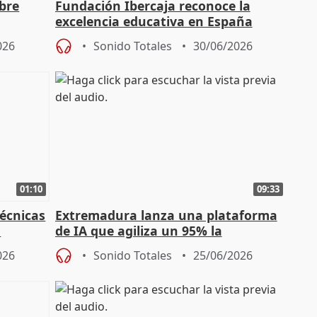
obre
Fundación Ibercaja reconoce la
excelencia educativa en España
026
Sonido Totales
30/06/2026
01:10
09:33
técnicas
Extremadura lanza una plataforma
a
de IA que agiliza un 95% la
GEx
tramitación de expedientes
026
Sonido Totales
25/06/2026