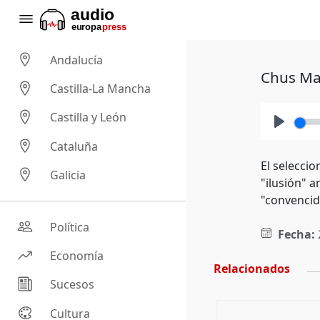
Andalucía
Chus Mat
Castilla-La Mancha
Castilla y León
Play
Cataluña
El selecci
Galicia
"ilusión" a
"convencidí
Política
Fecha:
Economía
Relacionados
Sucesos
Cultura