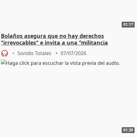
01:17
Bolaños asegura que no hay derechos
"irrevocables" e invita a una "militancia
constitucional"
Sonido Totales
07/07/2026
01:39