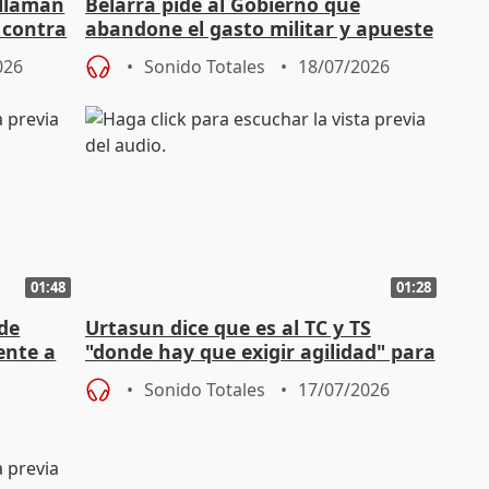
 llaman
Belarra pide al Gobierno que
 contra
abandone el gasto militar y apueste
"de verdad" por la cultura
026
Sonido Totales
18/07/2026
01:48
01:28
de
Urtasun dice que es al TC y TS
ente a
"donde hay que exigir agilidad" para
aplicar la Ley de Amnistía
Sonido Totales
17/07/2026