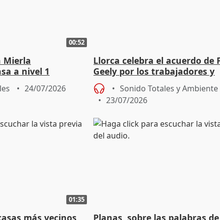
00:52
a Mierla
Llorca celebra el acuerdo de 
sa a nivel 1
Geely por los trabajadores y
proveedores de la fábrica
les
24/07/2026
Sonido Totales y Ambiente
23/07/2026
01:35
casas más vecinos
Planas, sobre las palabras de