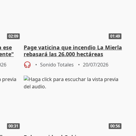
02:09
01:49
a ese
Page vaticina que incendio La Mierla
ente"
rebasará las 26.000 hectáreas
026
Sonido Totales
20/07/2026
00:31
00:56