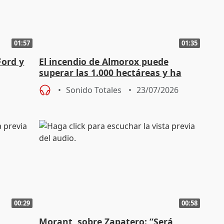
01:57
01:35
Ford y
El incendio de Almorox puede
superar las 1.000 hectáreas y ha
causado daños en viviendas
Sonido Totales
23/07/2026
00:29
00:58
Morant, sobre Zapatero: “Será