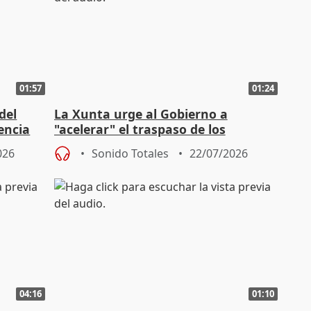
01:57
01:24
del
La Xunta urge al Gobierno a
encia
"acelerar" el traspaso de los
permisos de trabajo a extranjeros
026
Sonido Totales
22/07/2026
04:16
01:10