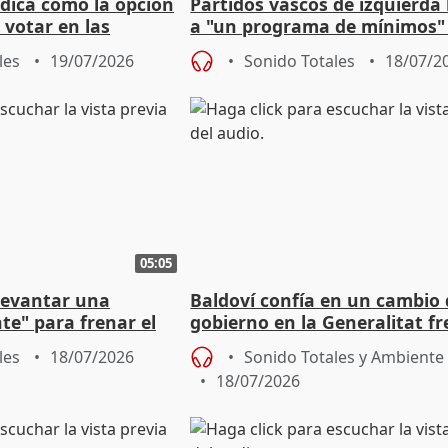
ndica como la opción
Partidos vascos de izquierda
 votar en las
a "un programa de mínimos"
SOE
la extrema derecha
les
19/07/2026
Sonido Totales
18/07/2
05:05
 levantar una
Baldoví confía en un cambio 
nte" para frenar el
gobierno en la Generalitat fr
trema derecha
un Llorca "mediocre"
les
18/07/2026
Sonido Totales y Ambiente
18/07/2026