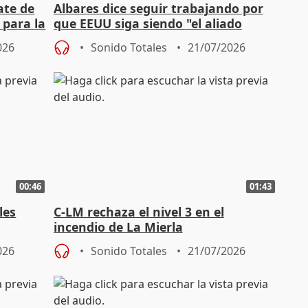
ate de
Albares dice seguir trabajando por
 para la
que EEUU siga siendo "el aliado
histórico natural de Europa"
026
Sonido Totales
21/07/2026
00:46
01:43
les
C-LM rechaza el nivel 3 en el
incendio de La Mierla
026
Sonido Totales
21/07/2026