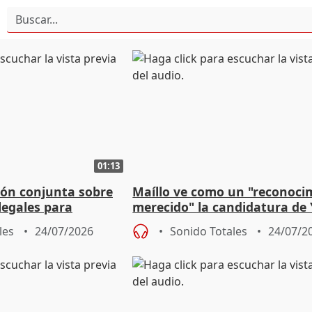
01:13
ión conjunta sobre
Maíllo ve como un "reconoci
 legales para
merecido" la candidatura de
 de incendios
Díaz a la OIT
les
24/07/2026
Sonido Totales
24/07/2