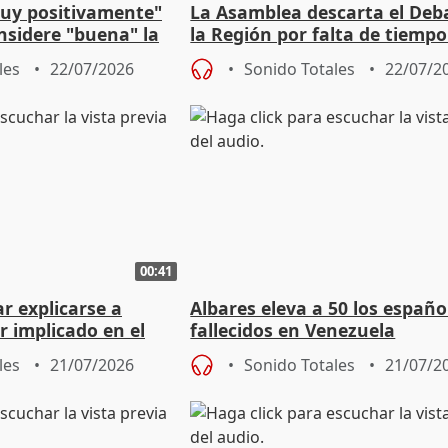
muy positivamente"
La Asamblea descarta el Deb
nsidere "buena" la
la Región por falta de tiempo
PFF
gestión del Gobierno
les
22/07/2026
Sonido Totales
22/07/2
00:41
ar explicarse a
Albares eleva a 50 los españo
r implicado en el
fallecidos en Venezuela
Ultra
les
21/07/2026
Sonido Totales
21/07/2