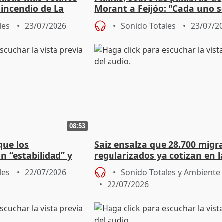
 incendio de La
Morant a Feijóo: "Cada uno s
expresa con mayor o menor
les
23/07/2026
Sonido Totales
23/07/2
fortuna"
08:53
que los
Saiz ensalza que 28.700 migr
n “estabilidad” y
regularizados ya cotizan en l
hablado con Feijóo
Comunitat
les
22/07/2026
Sonido Totales y Ambiente
22/07/2026