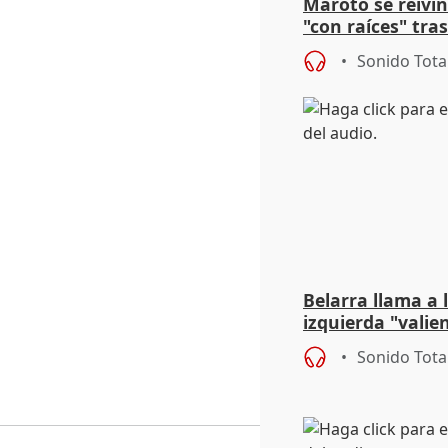
Maroto se reivi
"con raíces" tras
primarias del P
Sonido Tota
Belarra llama a
izquierda "valie
avance de la ex
Sonido Tota