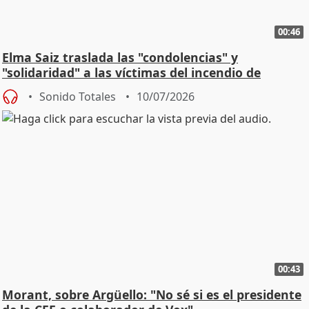
00:46
Elma Saiz traslada las "condolencias" y
"solidaridad" a las víctimas del incendio de
Almería
Sonido Totales
10/07/2026
00:43
Morant, sobre Argüello: "No sé si es el presidente