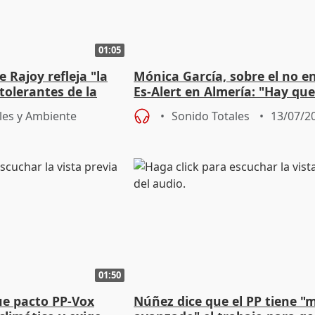
01:05
 Rajoy refleja "la
Mónica García, sobre el no e
ntolerantes de la
Es-Alert en Almería: "Hay qu
una evaluación"
les y Ambiente
Sonido Totales
13/07/2
01:50
e pacto PP-Vox
Núñez dice que el PP tiene "