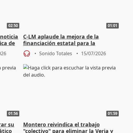
02:50
01:01
 noticia
C-LM aplaude la mejora de la
ica de
financiación estatal para la
dependencia
026
Sonido Totales
15/07/2026
01:56
01:59
rar su
Montero reivindica el trabajo
ático
"colectivo" para eliminar la Verja y