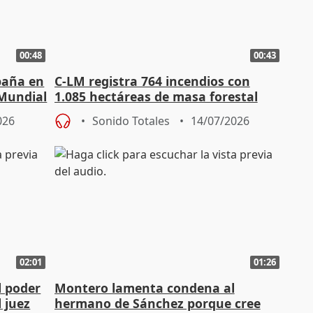
00:48
00:43
paña en
C-LM registra 764 incendios con
 Mundial
1.085 hectáreas de masa forestal
quemada este año
026
Sonido Totales
14/07/2026
02:01
01:26
l poder
Montero lamenta condena al
l juez
hermano de Sánchez porque cree