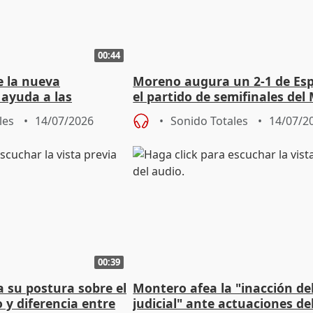
00:44
 la nueva
Moreno augura un 2-1 de Es
 ayuda a las
el partido de semifinales del
LM saldrá en
ante Francia
les
14/07/2026
Sonido Totales
14/07/2
00:39
 su postura sobre el
Montero afea la "inacción de
 y diferencia entre
judicial" ante actuaciones de