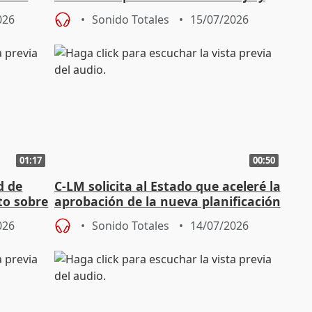
su papel en fiscalidad
026
Sonido Totales
15/07/2026
01:17
00:50
d de
C-LM solicita al Estado que aceleré la
to sobre
aprobación de la nueva planificación
eléctrica
026
Sonido Totales
14/07/2026