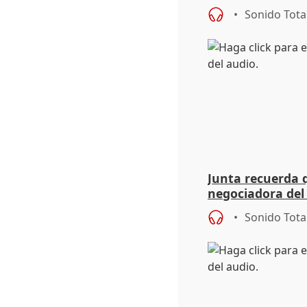
PP y Vox
Sonido Tota
Junta recuerda 
negociadora del
de Geacam
Sonido Tota