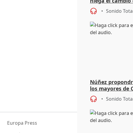
niega el cambio 
llevar el incend
Sonido Tota
Núñez propondr
los mayores de C
jueves
Sonido Tota
Europa Press