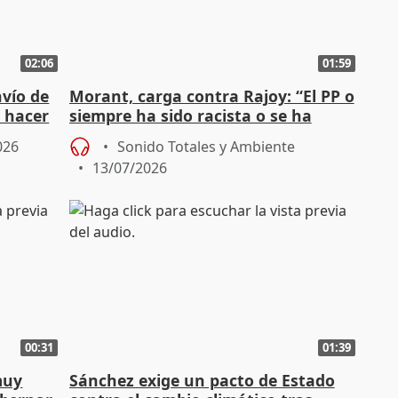
02:06
01:59
nvío de
Morant, carga contra Rajoy: “El PP o
e hacer
siempre ha sido racista o se ha
entregado a Vox"
026
Sonido Totales y Ambiente
13/07/2026
00:31
01:39
muy
Sánchez exige un pacto de Estado