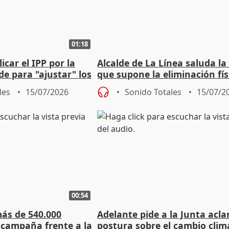
01:18
icar el IPP por la
Alcalde de La Línea saluda la
e para "ajustar" los
que supone la eliminación fís
la Verja de Gibraltar
les
15/07/2026
Sonido Totales
15/07/2
00:54
ás de 540.000
Adelante pide a la Junta acla
 campaña frente a la
postura sobre el cambio clim