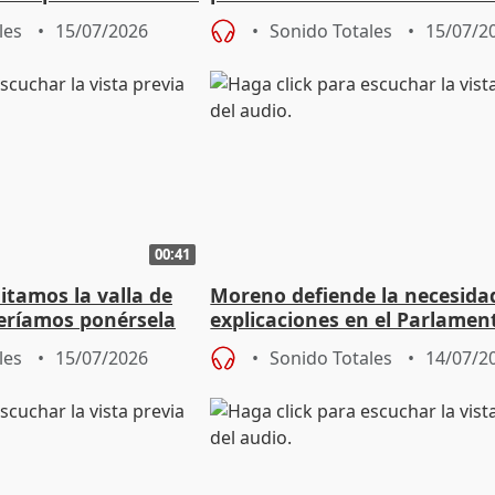
tras debate interno
les
15/07/2026
Sonido Totales
15/07/2
00:41
itamos la valla de
Moreno defiende la necesida
eríamos ponérsela
explicaciones en el Parlamen
el incendio
les
15/07/2026
Sonido Totales
14/07/2