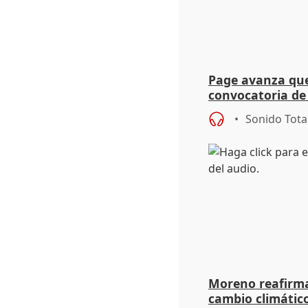
Page avanza que
convocatoria de
academias de C-
Sonido Tota
septiembre
Moreno reafirma
cambio climático