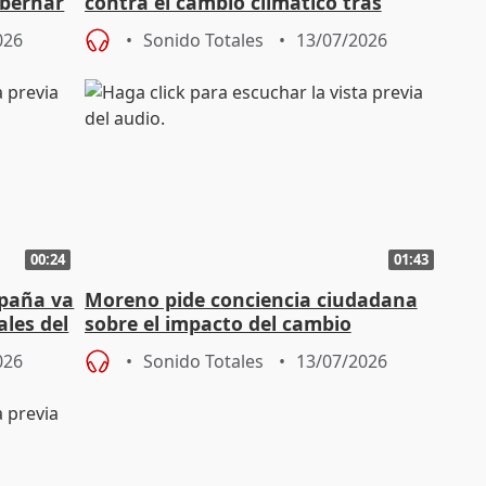
obernar
contra el cambio climático tras
incendio en Los Gallardos
026
Sonido Totales
13/07/2026
00:24
01:43
spaña va
Moreno pide conciencia ciudadana
ales del
sobre el impacto del cambio
climático en Andalucía
026
Sonido Totales
13/07/2026