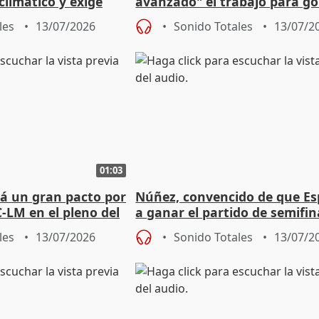
climático y exige
avanzado" el trabajo para g
io a Parlamento
en las 5 capitales y Junta
les
13/07/2026
Sonido Totales
13/07/2
01:03
á un gran pacto por
Núñez, convencido de que E
-LM en el pleno del
a ganar el partido de semifin
Mundial
les
13/07/2026
Sonido Totales
13/07/2