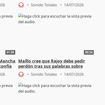
que su caso merecía una
026
Sonido Totales
14/07/2026
"absolución"
01:00
00:54
a Mancha
Maíllo cree que Rajoy debe pedir
confía
perdón tras sus palabras sobre
Francia
026
Sonido Totales
14/07/2026