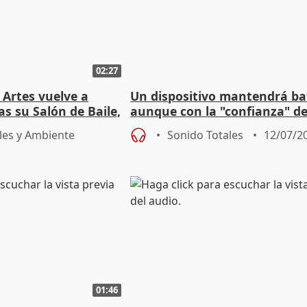
02:27
s Artes vuelve a
Un dispositivo mantendrá ba
s su Salón de Baile,
aunque con la "confianza" d
n oasis
hallar más fallecidos
les y Ambiente
Sonido Totales
12/07/2
01:46