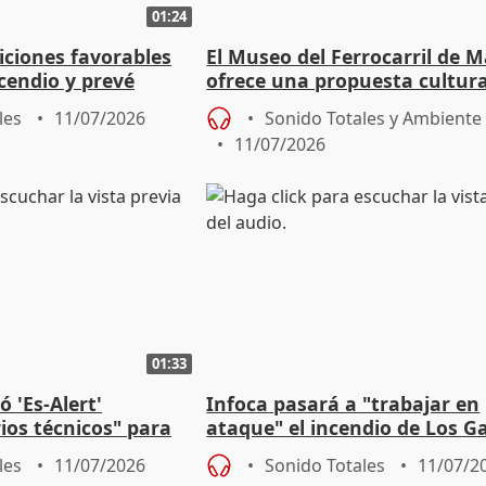
01:24
iciones favorables
El Museo del Ferrocarril de M
ncendio y prevé
ofrece una propuesta cultura
as"
ocio para todo el verano
les
11/07/2026
Sonido Totales y Ambiente
11/07/2026
01:33
ó 'Es-Alert'
Infoca pasará a "trabajar en
rios técnicos" para
ataque" el incendio de Los Ga
a la población
que afecta a 6.600 hectáreas
les
11/07/2026
Sonido Totales
11/07/2