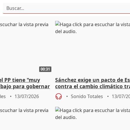
00:31
el PP tiene "muy
Sánchez exige un pacto de E
abajo para gobernar
contra el cambio climático tr
s y Junta
incendio en Los Gallardos
les
13/07/2026
Sonido Totales
13/07/2