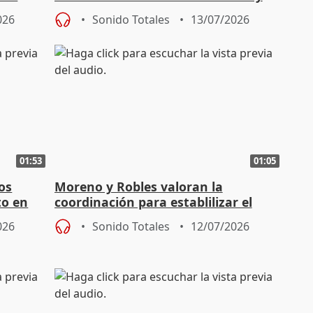
una reducción de plazos
026
Sonido Totales
13/07/2026
01:53
01:05
os
Moreno y Robles valoran la
to en
coordinación para establilizar el
incendio y mantienen la UME
026
Sonido Totales
12/07/2026