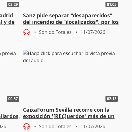
02:29
01:05
adrid
Sanz pide separar "desaparecidos"
l y de
del incendio de "ilocalizados", por los
que hay 500 llamadas
Sonido Totales
11/07/2026
00:57
02:13
CaixaForum Sevilla recorre con la
llardos,
exposición '[REC]uerdos' más de un
siglo de cine doméstico
026
Sonido Totales
11/07/2026