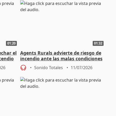
01:20
01:32
char el
Agents Rurals advierte de riesgo de
ncendio
incendio ante las malas condiciones
026
Sonido Totales
11/07/2026