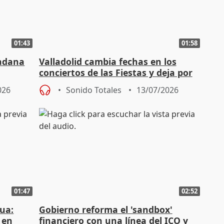
01:43
01:58
dadana
Valladolid cambia fechas en los
conciertos de las Fiestas y deja por
saber el 10 de septiembre
026
Sonido Totales
13/07/2026
01:47
02:52
ua:
Gobierno reforma el 'sandbox'
 en
financiero con una línea del ICO y