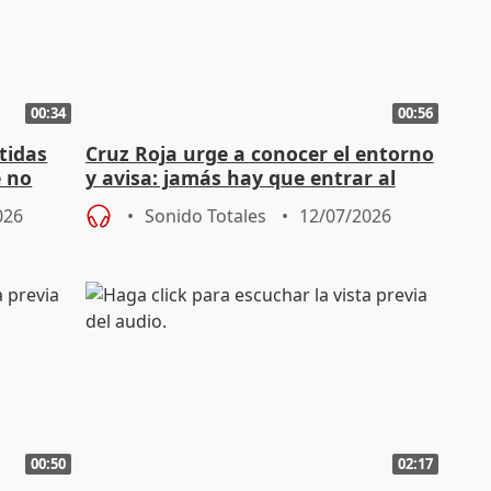
00:34
00:56
tidas
Cruz Roja urge a conocer el entorno
e no
y avisa: jamás hay que entrar al
agua en un ahogamiento
026
Sonido Totales
12/07/2026
00:50
02:17