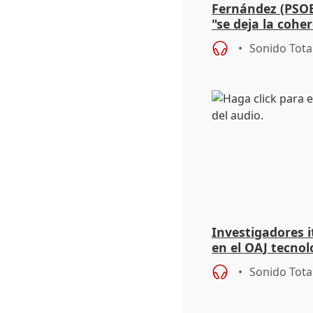
Fernández (PSOE
"se deja la cohe
acuerdo con Vo
Sonido Tota
Investigadores 
en el OAJ tecnol
durante el eclip
Sonido Tota