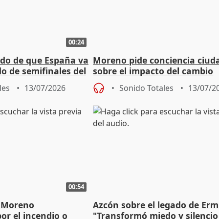
00:24
do de que España va
Moreno pide conciencia ciu
do de semifinales del
sobre el impacto del cambio
climático en Andalucía
les
13/07/2026
Sonido Totales
13/07/2
00:54
a Moreno
Azcón sobre el legado de Erm
por el incendio o
"Transformó miedo y silencio