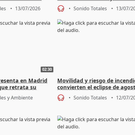
de investigación
fuerza contra a los asesinos"
les
13/07/2026
Sonido Totales
13/07/2
02:30
resenta en Madrid
Movilidad y riesgo de incendi
que retrata su
convierten el eclipse de agos
empleado doméstico
reto, según Protección Civil
les y Ambiente
Sonido Totales
12/07/2