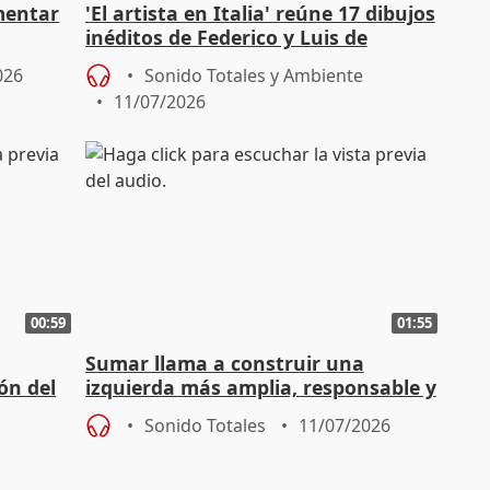
mentar
'El artista en Italia' reúne 17 dibujos
inéditos de Federico y Luis de
omún"
Madrazo
026
Sonido Totales y Ambiente
11/07/2026
00:59
01:55
Sumar llama a construir una
ón del
izquierda más amplia, responsable y
"con altura de miras"
Sonido Totales
11/07/2026