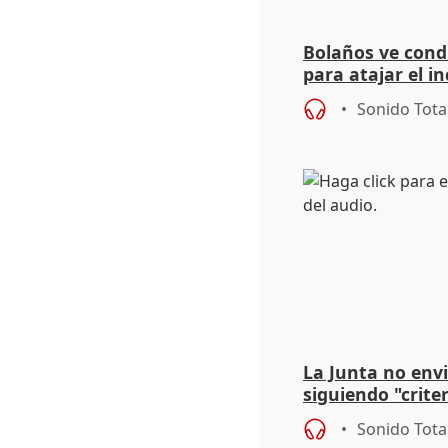
Bolaños ve cond
para atajar el i
"noticias positiv
Sonido Tota
La Junta no envi
siguiendo "crite
"no perjudicar" 
Sonido Tota