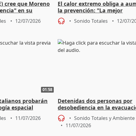
) cree que Moreno
El calor extremo obliga a au
rencia" en su
la prevención: "La mejor
x
herramienta es el sentido c
les
12/07/2026
Sonido Totales
12/07/2
01:58
italianos probarán
Detenidas dos personas por
ogía espacial
desobediencia en la evacuaci
se solar
incendio de Los Gallardos
les
11/07/2026
Sonido Totales y Ambiente
11/07/2026