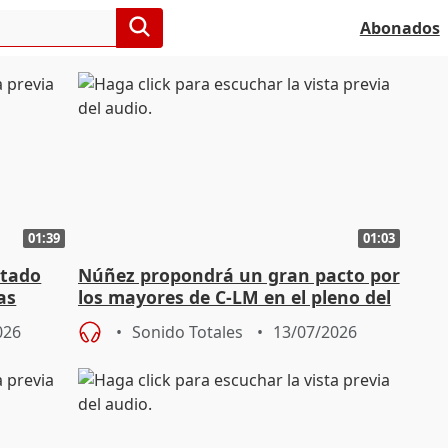
Abonados
01:39
01:03
stado
Núñez propondrá un gran pacto por
as
los mayores de C-LM en el pleno del
jueves
026
Sonido Totales
13/07/2026