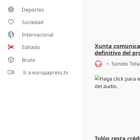
Deportes
Sociedad
Internacional
Xunta comunica a
Editado
definitivo del p
Rei al verlo "inv
Bruto
Sonido Tota
Ir a europapress.tv
Tolón resta créd