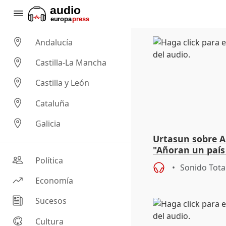
Andalucía
Castilla-La Mancha
Castilla y León
Cataluña
Galicia
Urtasun sobre Ar
"Añoran un país
hace 40 años qu
Política
Sonido Tota
Economía
Sucesos
Cultura