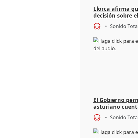
Llorca afirma qu
decisión sobre e
a las autonómic
Sonido Tota
El Gobierno perm
asturiano cuent
especialidad do
Sonido Tota