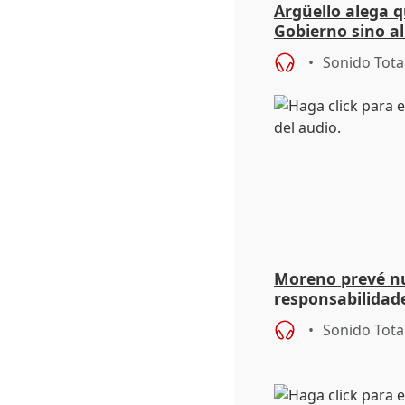
Argüello alega q
Gobierno sino al
incluidos ciuda
Sonido Tota
Moreno prevé n
responsabilidad
un relevo del pr
Sonido Tota
Parlamento