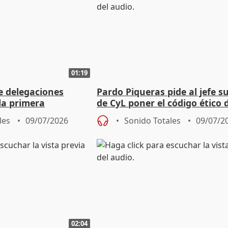
01:19
e delegaciones
Pardo Piqueras pide al jefe s
la primera
de CyL poner el código ético d
la Cultura Palestina
Policía en "el centro"
les
09/07/2026
Sonido Totales
09/07/2
02:04