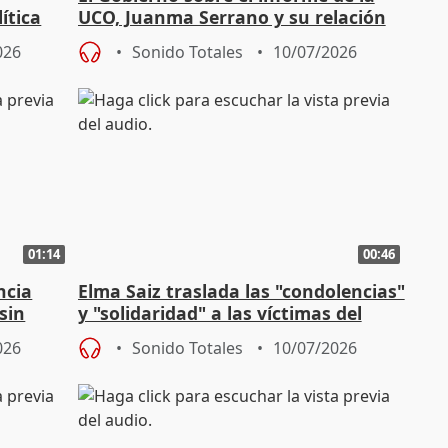
ítica
UCO, Juanma Serrano y su relación
con Leire Diez
026
Sonido Totales
10/07/2026
01:14
00:46
ncia
Elma Saiz traslada las "condolencias"
sin
y "solidaridad" a las víctimas del
incendio de Almería
026
Sonido Totales
10/07/2026