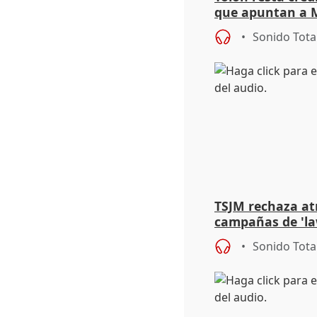
que apuntan a 
sede del final d
Sonido Tota
TSJM rechaza atr
campañas de 'la
falta de "respeto
Sonido Tota