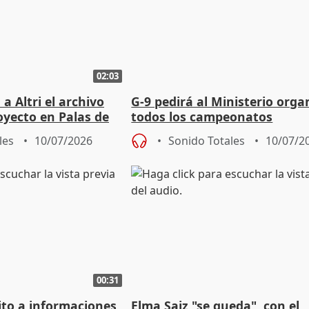
02:03
 Altri el archivo
G-9 pedirá al Ministerio orga
royecto en Palas de
todos los campeonatos
iable"
universitarios de España en 
les
10/07/2026
Sonido Totales
10/07/2
00:31
ito a informaciones
Elma Saiz "se queda", con el