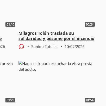
01:10
00:24
Milagros Tolón traslada su
e
solidaridad y pésame por el incendio
en Almería
026
Sonido Totales
10/07/2026
01:23
01:54