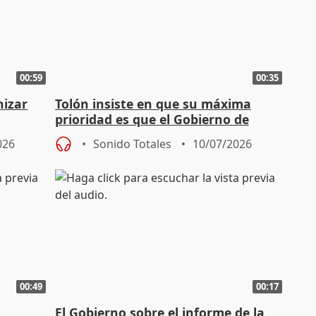
00:59
00:35
nizar
Tolón insiste en que su máxima
prioridad es que el Gobierno de
2027
Sánchez gane próximas elecciones
026
Sonido Totales
10/07/2026
00:49
00:17
El Gobierno sobre el informe de la