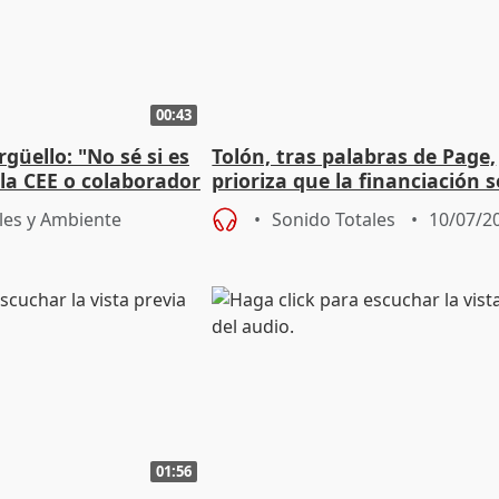
00:43
güello: "No sé si es
Tolón, tras palabras de Page,
 la CEE o colaborador
prioriza que la financiación s
aborde "ya" en el CPFF
les y Ambiente
Sonido Totales
10/07/2
01:56