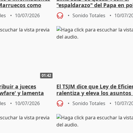
Marruecos como
"espaldarazo" del Papa en pol
e Mundial 2030
migratoria del Gobierno
les
10/07/2026
Sonido Totales
10/07/2
01:42
ibuir a jueces
El TSJM dice que Ley de Eficie
wfare' y lamenta
ralentiza y eleva los asuntos 
 institucional"
resolver a más de 825.000
les
10/07/2026
Sonido Totales
10/07/2