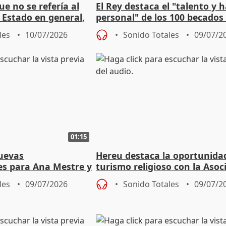
ue no se refería al
El Rey destaca el "talento y h
 Estado en general,
personal" de los 100 becados
danos
Fundación la Caixa
les
10/07/2026
Sonido Totales
09/07/2
01:15
uevas
Hereu destaca la oportunida
es para Ana Mestre y
turismo religioso con la Asoc
esidente del
del Camino Ignaciano
les
09/07/2026
Sonido Totales
09/07/2