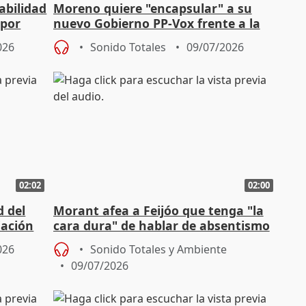
abilidad
Moreno quiere "encapsular" a su
 por
nuevo Gobierno PP-Vox frente a la
confrontación política
026
Sonido Totales
09/07/2026
02:02
02:00
d del
Morant afea a Feijóo que tenga "la
iación
cara dura" de hablar de absentismo
laboral
026
Sonido Totales y Ambiente
09/07/2026