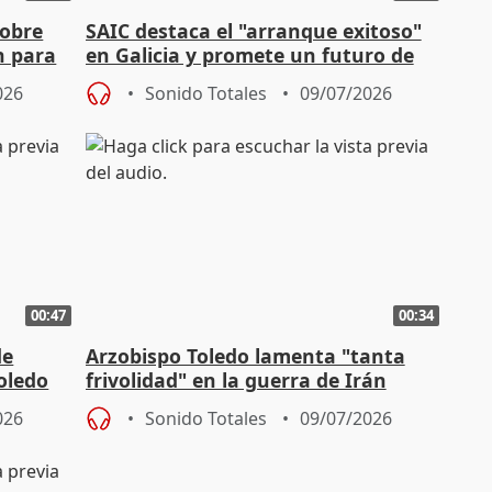
sobre
SAIC destaca el "arranque exitoso"
n para
en Galicia y promete un futuro de
"prosperidad"
026
Sonido Totales
09/07/2026
00:47
00:34
de
Arzobispo Toledo lamenta "tanta
oledo
frivolidad" en la guerra de Irán
026
Sonido Totales
09/07/2026