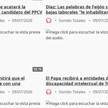
e acatará la
Díaz: Las palabras de Feijóo 
l candidato del PPCV
bajas laborales "le inhabilita
as
gobernar España"
les
09/07/2026
Sonido Totales
09/07/2
02:16
itirá que el
El Papa recibirá a entidades 
e con una
discapacidad intelectual de T
cente propia
les
09/07/2026
Sonido Totales
09/07/2