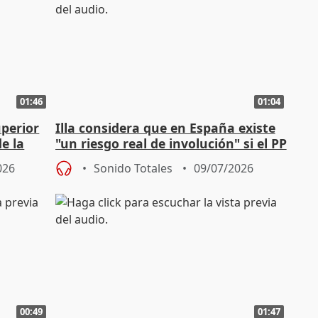
01:46
01:04
uperior
Illa considera que en España existe
e la
"un riesgo real de involución" si el PP
llega a gobernar
026
Sonido Totales
09/07/2026
00:49
01:47