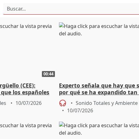
00:44
güello (CEE):
Experto señala que hay que 
 que los españoles
por qué se ha expandido tan
e dejamos atrás"
el incendio de Almería
les
10/07/2026
Sonido Totales y Ambiente
10/07/2026