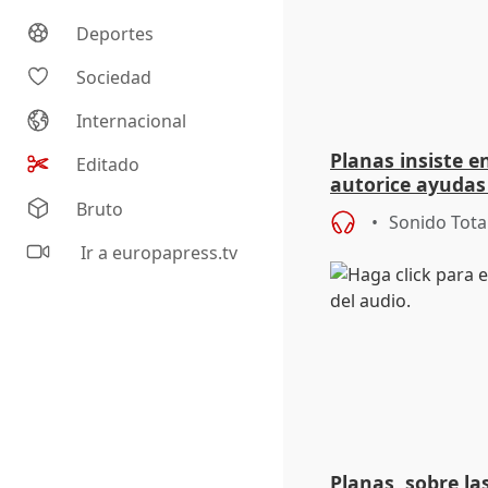
Deportes
Sociedad
Internacional
Planas insiste e
Editado
autorice ayudas
flota: "Es funda
Bruto
Sonido Tota
Ir a europapress.tv
Planas, sobre la