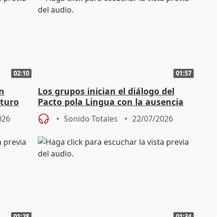
02:10
01:57
en
Los grupos inician el diálogo del
uturo
Pacto pola Lingua con la ausencia
del BNG
026
Sonido Totales
22/07/2026
01:28
01:34