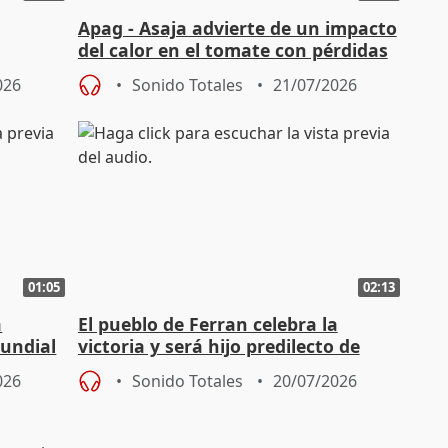
Apag - Asaja advierte de un impacto
del calor en el tomate con pérdidas
"por encima del 30%"
026
Sonido Totales
21/07/2026
01:05
02:13
a
El pueblo de Ferran celebra la
Mundial
victoria y será hijo predilecto de
Foios (Valencia)
026
Sonido Totales
20/07/2026