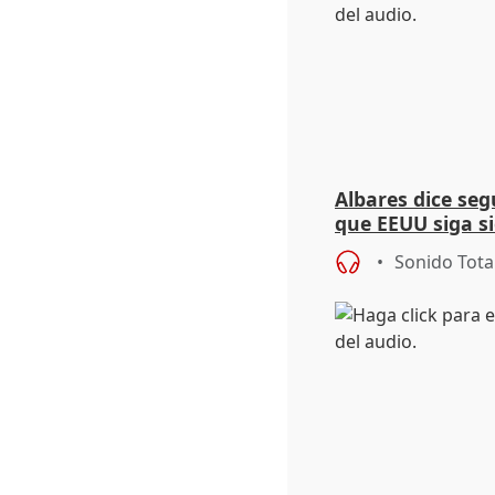
Albares dice seg
que EEUU siga si
histórico natura
Sonido Tota