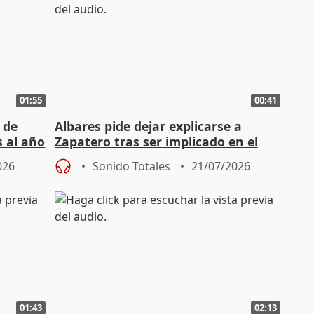
01:55
00:41
 de
Albares pide dejar explicarse a
 al año
Zapatero tras ser implicado en el
rescate de Plus Ultra
026
Sonido Totales
21/07/2026
01:43
02:13