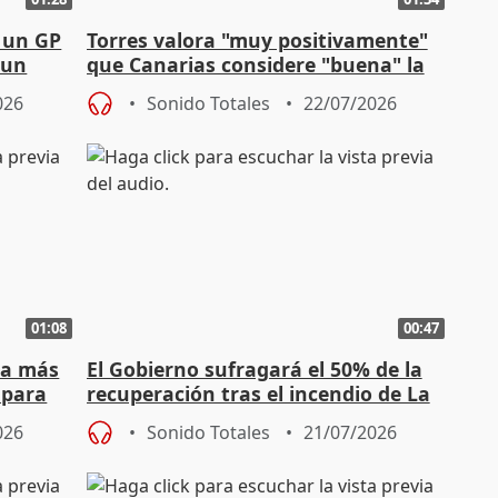
r un GP
Torres valora "muy positivamente"
 un
que Canarias considere "buena" la
propuesta del CPFF
026
Sonido Totales
22/07/2026
01:08
00:47
ma más
El Gobierno sufragará el 50% de la
 para
recuperación tras el incendio de La
Mierla
026
Sonido Totales
21/07/2026