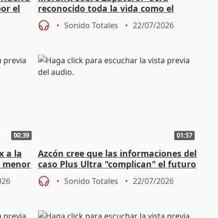
or el
reconocido toda la vida como el
presidente de los derechos”
Sonido Totales
22/07/2026
00:39
01:57
x a la
Azcón cree que las informaciones del
un menor
caso Plus Ultra "complican" el futuro
judicial de Zapatero
026
Sonido Totales
22/07/2026