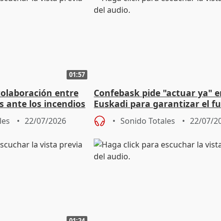
01:57
colaboración entre
Confebask pide "actuar ya" 
s ante los incendios
Euskadi para garantizar el f
con un pacto de país
les
22/07/2026
Sonido Totales
22/07/2
01:24