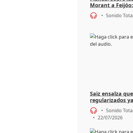
Morant a Feijóo
expresa con ma
Sonido Tota
fortuna"
Saiz ensalza qu
regularizados ya
Comunitat
Sonido Tota
22/07/2026