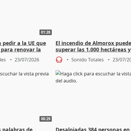
01:28
n pedir a la UE que
El incendio de Almorox pued
 para renovar la
superar las 1.000 hectáreas 
mental"
causado daños en viviendas
les
23/07/2026
Sonido Totales
23/07/2
00:29
s palabras de
Desalojadas 384 personas en