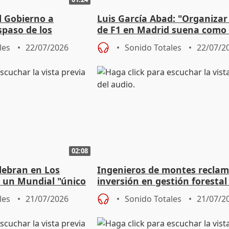
l Gobierno a
Luis García Abad: "Organiza
spaso de los
de F1 en Madrid suena como
ajo a extranjeros
unicornio"
les
22/07/2026
Sonido Totales
22/07/2
02:08
lebran en Los
Ingenieros de montes recla
a) un Mundial "único
inversión en gestión forestal
prevenir grandes incendios
les
21/07/2026
Sonido Totales
21/07/2