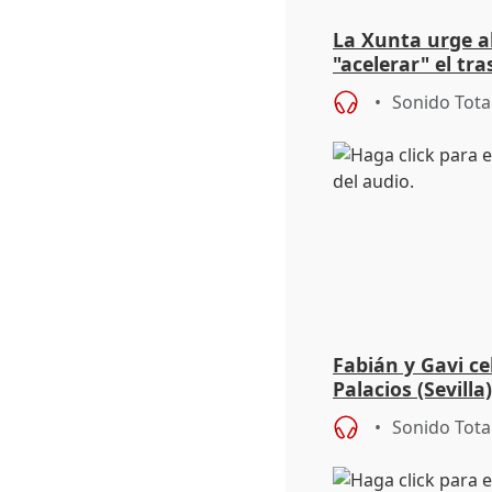
La Xunta urge a
"acelerar" el tra
permisos de trab
Sonido Tota
Fabián y Gavi ce
Palacios (Sevill
e histórico"
Sonido Tota