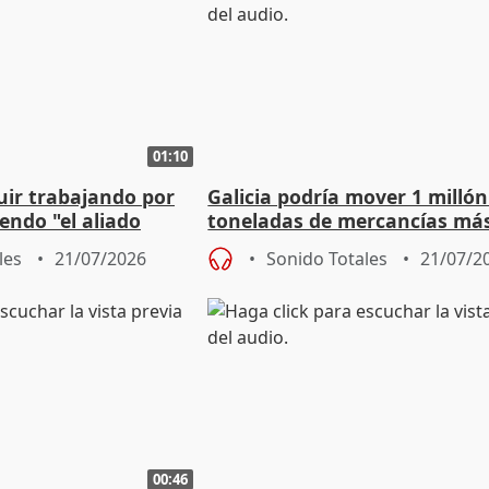
01:10
uir trabajando por
Galicia podría mover 1 millón
endo "el aliado
toneladas de mercancías más
l de Europa"
por tren, según un estudio
les
21/07/2026
Sonido Totales
21/07/2
00:46