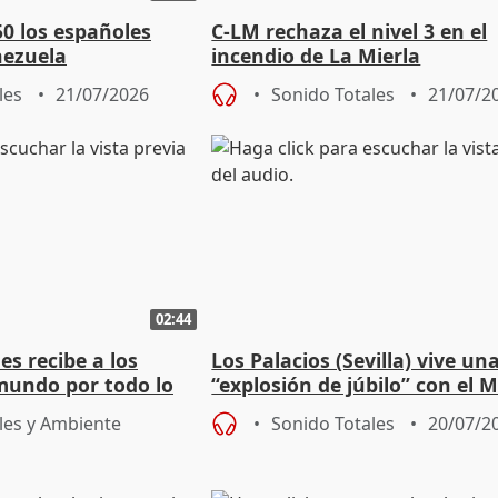
50 los españoles
C-LM rechaza el nivel 3 en el
nezuela
incendio de La Mierla
les
21/07/2026
Sonido Totales
21/07/2
02:44
es recibe a los
Los Palacios (Sevilla) vive un
mundo por todo lo
“explosión de júbilo” con el 
de Gavi y Fabián
les y Ambiente
Sonido Totales
20/07/2