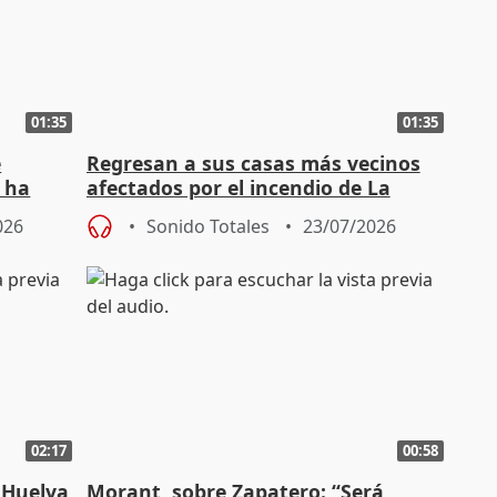
01:35
01:35
e
Regresan a sus casas más vecinos
y ha
afectados por el incendio de La
Mierla
026
Sonido Totales
23/07/2026
02:17
00:58
 Huelva
Morant, sobre Zapatero: “Será