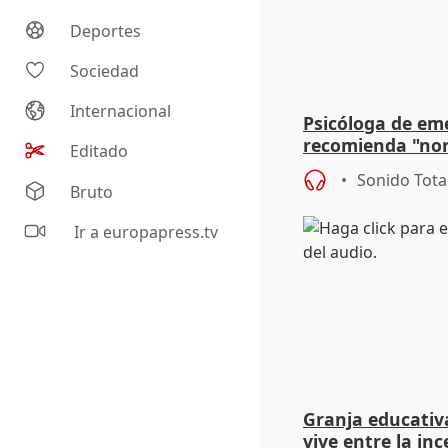
Deportes
Sociedad
Internacional
Psicóloga de em
recomienda "nor
Editado
síntomas tras su
Sonido Tota
Bruto
Ir a europapress.tv
Granja educativa
vive entre la in