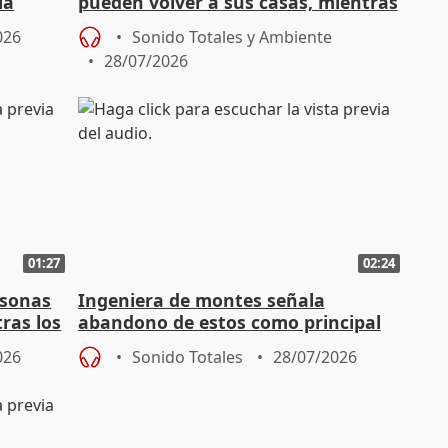
la
pueden volver a sus casas, mientras
el fuego sigue activo
026
Sonido Totales y Ambiente
28/07/2026
01:27
02:24
rsonas
Ingeniera de montes señala
ras los
abandono de estos como principal
problema de los incendios forestal
026
Sonido Totales
28/07/2026