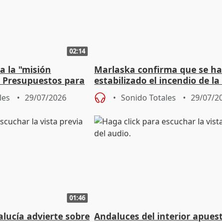
02:14
a la "misión
Marlaska confirma que se h
s Presupuestos para
estabilizado el incendio de la
a "siga avanzando
Oeste de Madrid
les
29/07/2026
Sonido Totales
29/07/2
01:46
lucía advierte sobre
Andaluces del interior apues