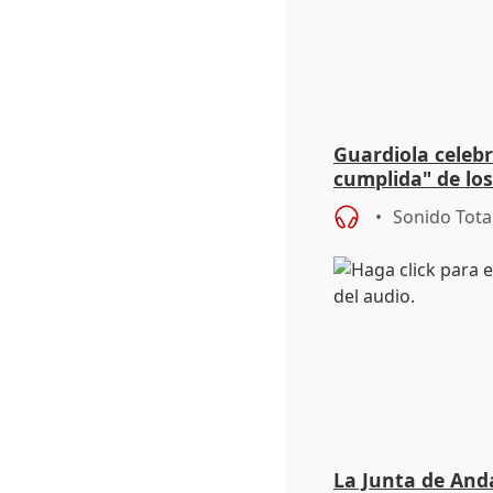
Guardiola celebr
cumplida" de lo
que Extremadur
Sonido Tota
La Junta de Anda