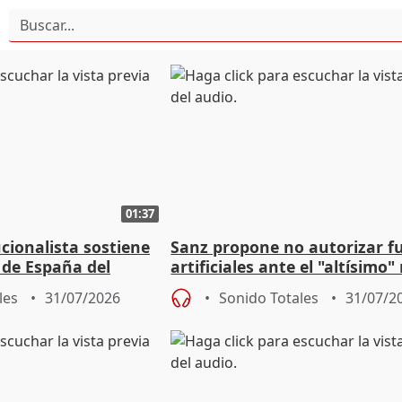
01:37
cionalista sostiene
Sanz propone no autorizar f
 de España del
artificiales ante el "altísimo"
n "no existe"
de incendios
les
31/07/2026
Sonido Totales
31/07/2