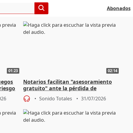
Abonados
01:23
02:14
uegos
Notarios facilitan "asesoramiento
 riesgo
gratuito" ante la pérdida de
escrituras por los incendios
026
Sonido Totales
31/07/2026