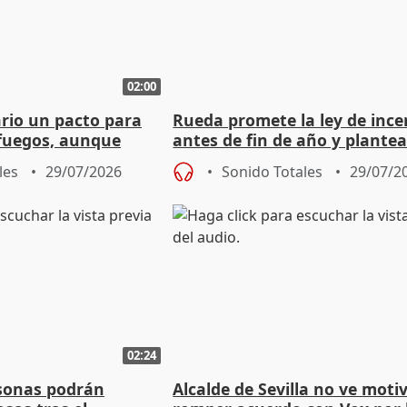
02:00
rio un pacto para
Rueda promete la ley de ince
 fuegos, aunque
antes de fin de año y plante
 todo"
"flexibilizar" quemas
les
29/07/2026
Sonido Totales
29/07/2
02:24
sonas podrán
Alcalde de Sevilla no ve moti