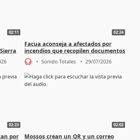
02:11
02:24
a
Facua aconseja a afectados por
 Sierra
incendios que recopilen documentos
y fotos para las aseguradoras
026
Sonido Totales
29/07/2026
02:23
02:02
tan por
Mossos crean un QR y un correo