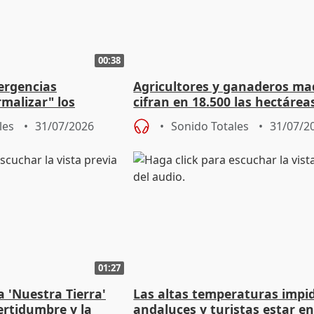
00:38
ergencias
Agricultores y ganaderos ma
malizar" los
cifran en 18.500 las hectárea
frir un incendio
tierra útil quemada
les
31/07/2026
Sonido Totales
31/07/2
01:27
 'Nuestra Tierra'
Las altas temperaturas impi
certidumbre y la
andaluces y turistas estar en 