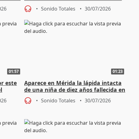
doméstico
026
Sonido Totales
30/07/2026
01:57
01:23
or este
Aparece en Mérida la lápida intacta
l
de una niña de diez años fallecida en
el año 519 d.C.
026
Sonido Totales
30/07/2026