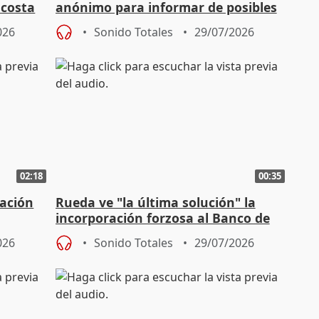
 costa
anónimo para informar de posibles
casos de tráfico de personas
026
Sonido Totales
29/07/2026
02:18
00:35
ación
Rueda ve "la última solución" la
incorporación forzosa al Banco de
mo CPFF
Terras
026
Sonido Totales
29/07/2026