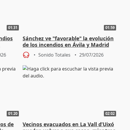
01:31
01:59
ndios
Sánchez ve "favorable" la evolución
a
de los incendios en Ávila y Madrid
pero pide "cautela"
026
Sonido Totales
29/07/2026
01:20
02:02
vos de
Vecinos evacuados en La Vall d’Uixó