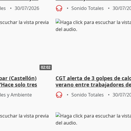
l incendio
en las horas centrales
les
30/07/2026
Sonido Totales
30/07/2
02:02
ar (Castellón)
CGT alerta de 3 golpes de cal
"Hace solo tres
verano entre trabajadores de
acuaron otra vez"
Ayuntamiento de Barcelona
les y Ambiente
Sonido Totales
30/07/2