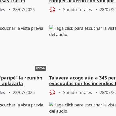
asas tras el
romper acuerdo con Vox por 
e las evacuaciones
mezquita y niega prevaricar
les
28/07/2026
Sonido Totales
28/07/2
01:54
"paripé" la reunión
Talavera acoge aún a 343 pe
 aplazarla
evacuadas por los incendios t
realojos de este martes
les
28/07/2026
Sonido Totales
28/07/2