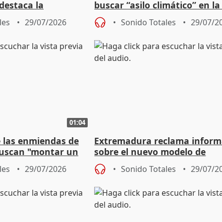
 destaca la
buscar “asilo climático” en la
la prevención
por el calor
les
29/07/2026
Sonido Totales
29/07/2
01:04
 las enmiendas de
Extremadura reclama inform
buscan "montar un
sobre el nuevo modelo de
ado"
financiación antes del próxi
les
29/07/2026
Sonido Totales
29/07/2