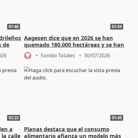
01:46
01:54
drileños
Aagesen dice que en 2026 se han
s de
quemado 180.000 hectáreas y se han
registrado 38 grandes fuegos
026
Sonido Totales
30/07/2026
02:23
01:45
den a
Planas destaca que el consumo
la calle
alimentario afianza un modelo más