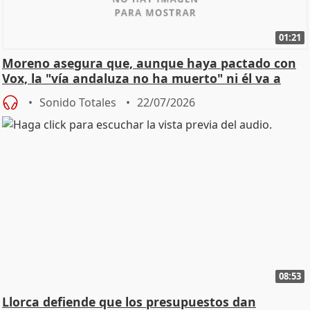
01:21
Moreno asegura que, aunque haya pactado con
Vox, la "vía andaluza no ha muerto" ni él va a
"cambiar"
Sonido Totales
22/07/2026
08:53
Llorca defiende que los presupuestos dan