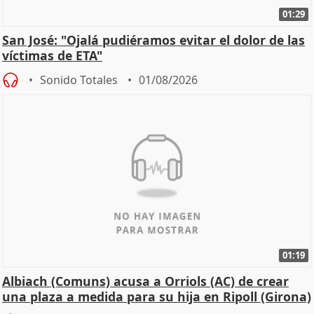
01:29
San José: "Ojalá pudiéramos evitar el dolor de las
víctimas de ETA"
Sonido Totales
01/08/2026
01:19
Albiach (Comuns) acusa a Orriols (AC) de crear
una plaza a medida para su hija en Ripoll (Girona)