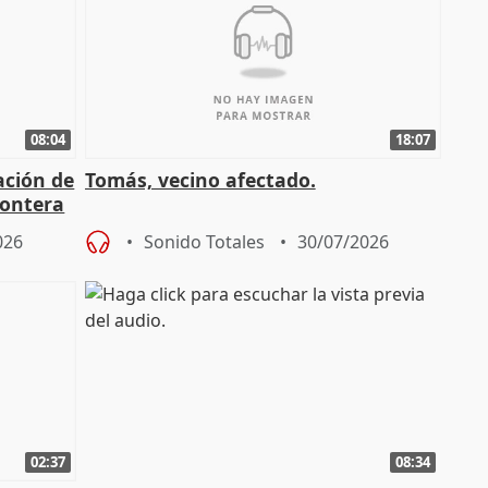
08:04
18:07
ación de
Tomás, vecino afectado.
rontera
026
Sonido Totales
30/07/2026
02:37
08:34