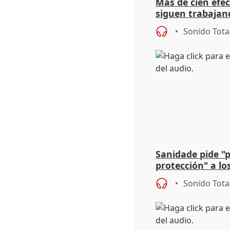
Más de cien efec
siguen trabajand
Niebla (Huelva)
Sonido Tota
Sanidade pide "
protección" a lo
eclipse del 12 d
Sonido Tota