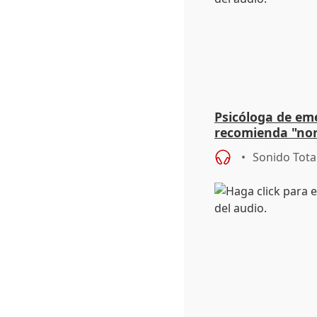
Psicóloga de em
recomienda "nor
síntomas tras su
Sonido Tota