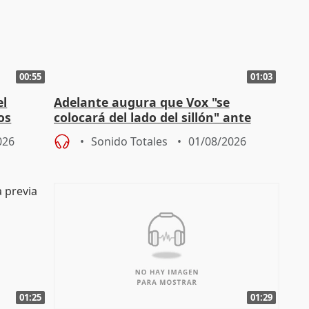
00:55
01:03
el
Adelante augura que Vox "se
os
colocará del lado del sillón" ante
es
iniciativas de la oposición
026
Sonido Totales
01/08/2026
01:25
01:29