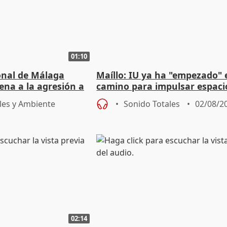
01:10
ional de Málaga
Maíllo: IU ya ha "empezado" 
ena a la agresión a
camino para impulsar espaci
de Urgencias
unitarios para las municipal
les y Ambiente
Sonido Totales
02/08/2
02:14