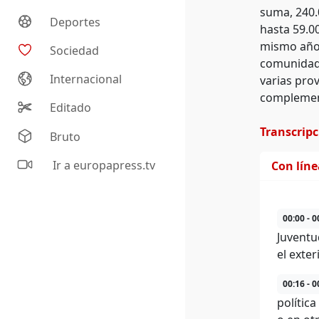
suma, 240.
Deportes
hasta 59.00
mismo año. 
Sociedad
comunidad 
Internacional
varias pro
complement
Editado
Transcrip
Bruto
Ir a europapress.tv
Con lín
00:00 - 0
Juventu
el exte
00:16 - 0
polític