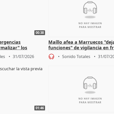
00:38
ergencias
Maíllo afea a Marruecos "dej
malizar" los
funciones" de vigilancia en f
frir un incendio
con Ceuta
les
31/07/2026
Sonido Totales
31/07/2
01:46