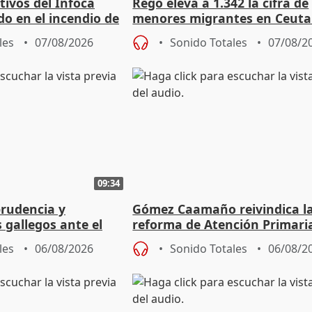
tivos del Infoca
Rego eleva a 1.342 la cifra de
o en el incendio de
menores migrantes en Ceuta 
entrada masiva
les
07/08/2026
Sonido Totales
07/08/2
09:34
prudencia y
Gómez Caamaño reivindica l
s gallegos ante el
reforma de Atención Primari
e agosto
reforzará la autogestión
les
06/08/2026
Sonido Totales
06/08/2