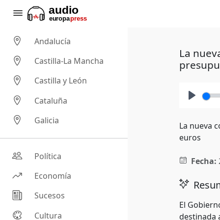
Andalucía
La nueva
Castilla-La Mancha
presupu
Castilla y León
Cataluña
Play
Galicia
La nueva c
euros
Política
Fecha:
Economía
Resum
Sucesos
El Gobiern
Cultura
destinada 