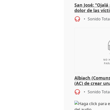
San José: "Ojalá
dolor de las víc
Sonido Tota
Albiach (Comuns
(AC) de crear un
para su hija en R
Sonido Tota