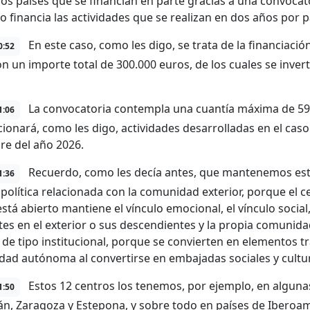
ros países que se financian en parte gracias a una convoca
o financia las actividades que se realizan en dos años por p
En este caso, como les digo, se trata de la financiació
0:52
on un importe total de 300.000 euros, de los cuales se invert
La convocatoria contempla una cuantía máxima de 59.
1:06
ionará, como les digo, actividades desarrolladas en el caso 
re del año 2026.
Recuerdo, como les decía antes, que mantenemos esta
1:36
 política relacionada con la comunidad exterior, porque el c
tá abierto mantiene el vínculo emocional, el vínculo social, 
tes en el exterior o sus descendientes y la propia comunidad
 de tipo institucional, porque se convierten en elementos t
ad autónoma al convertirse en embajadas sociales y cultur
Estos 12 centros los tenemos, por ejemplo, en alguna
1:50
án, Zaragoza y Estepona, y sobre todo en países de Iberoam