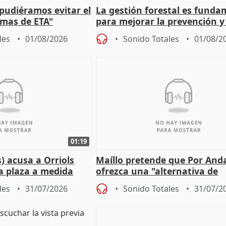
 pudiéramos evitar el
La gestión forestal es funda
timas de ETA"
para mejorar la prevención y
actuación frente a incendios
les
01/08/2026
Sonido Totales
01/08/2
01:19
) acusa a Orriols
Maíllo pretende que Por And
a plaza a medida
ofrezca una "alternativa de
ipoll (Girona)
gobierno" con su labor de op
les
31/07/2026
Sonido Totales
31/07/2