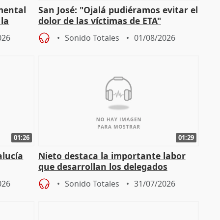
mental
San José: "Ojalá pudiéramos evitar el
 la
dolor de las víctimas de ETA"
026
Sonido Totales
01/08/2026
01:26
01:29
alucía
Nieto destaca la importante labor
que desarrollan los delegados
osición
territoriales de la Junta
026
Sonido Totales
31/07/2026