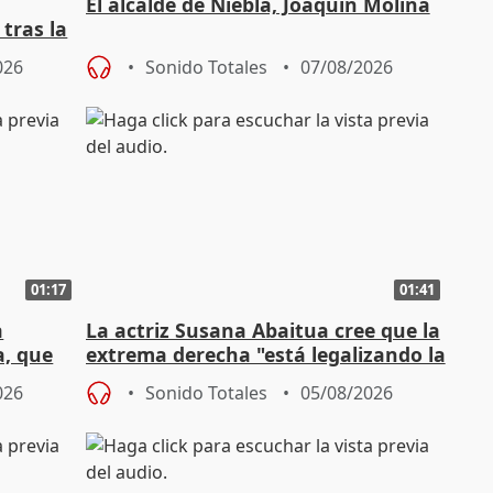
El alcalde de Niebla, Joaquín Molina
tras la
026
Sonido Totales
07/08/2026
01:17
01:41
a
La actriz Susana Abaitua cree que la
a, que
extrema derecha "está legalizando la
homofobia"
026
Sonido Totales
05/08/2026