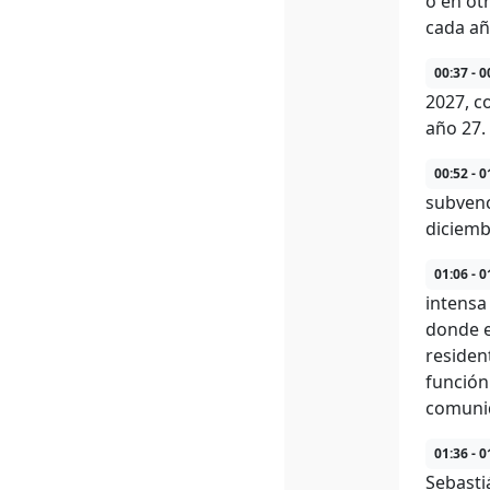
o en ot
cada añ
00:37 - 0
2027, c
año 27.
00:52 - 0
subvenc
diciemb
01:06 - 0
intensa
donde es
residen
función
comunid
01:36 - 0
Sebasti