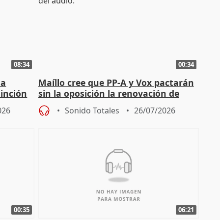
08:34
00:34
ha
Maíllo cree que PP-A y Vox pactarán
tinción
sin la oposición la renovación de
órganos como el Defensor
026
Sonido Totales
26/07/2026
00:35
06:21