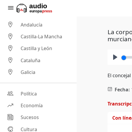
Andalucía
La corp
Castilla-La Mancha
murciano
Castilla y León
Cataluña
Play
Galicia
El concejal
Fecha:
Política
Transcrip
Economía
Sucesos
Con lín
Cultura