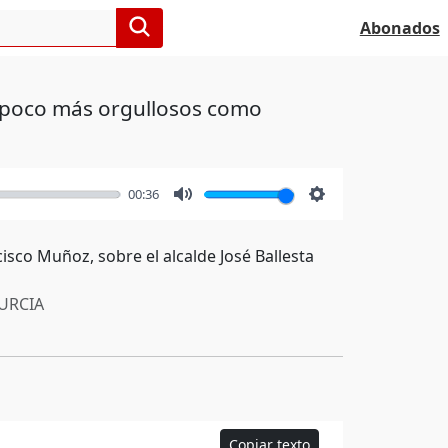
Abonados
 poco más orgullosos como
00:36
Mute
Settings
isco Muñoz, sobre el alcalde José Ballesta
RCIA
Copiar texto