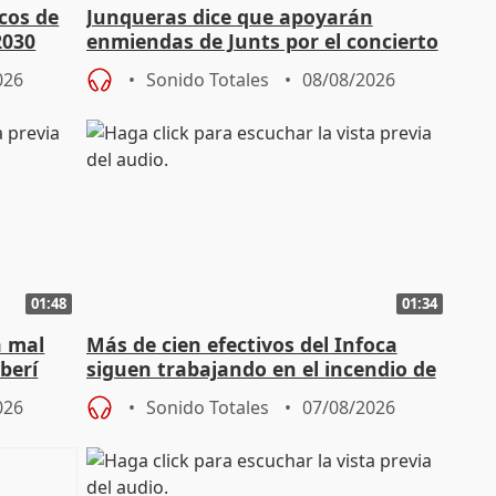
cos de
Junqueras dice que apoyarán
2030
enmiendas de Junts por el concierto
en el trámite de financiación
026
Sonido Totales
08/08/2026
01:48
01:34
á mal
Más de cien efectivos del Infoca
berí
siguen trabajando en el incendio de
Niebla (Huelva)
026
Sonido Totales
07/08/2026