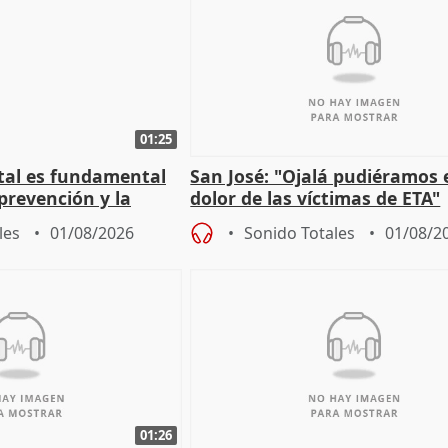
01:25
stal es fundamental
San José: "Ojalá pudiéramos e
prevención y la
dolor de las víctimas de ETA"
 a incendios
les
01/08/2026
Sonido Totales
01/08/2
01:26