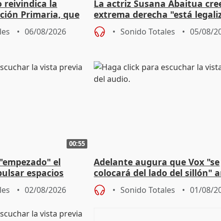
eivindica la
La actriz Susana Abaitua cre
ción Primaria, que
extrema derecha "está legali
ogestión
homofobia"
les
06/08/2026
Sonido Totales
05/08/2
00:55
 "empezado" el
Adelante augura que Vox "se
ulsar espacios
colocará del lado del sillón" 
as municipales
iniciativas de la oposición
les
02/08/2026
Sonido Totales
01/08/2