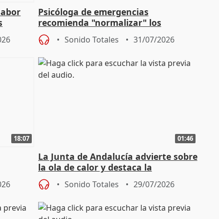
labor
Psicóloga de emergencias
s
recomienda "normalizar" los
síntomas tras sufrir un incendio
026
Sonido Totales
31/07/2026
18:07
01:46
La Junta de Andalucía advierte sobre
la ola de calor y destaca la
importancia de la prevención
026
Sonido Totales
29/07/2026