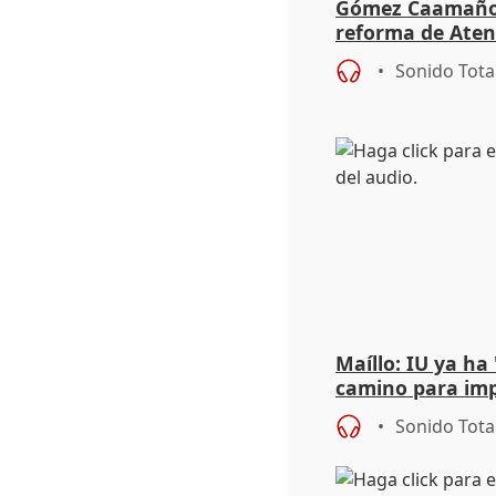
Gómez Caamaño r
reforma de Aten
reforzará la aut
Sonido Tota
Maíllo: IU ya ha
camino para imp
unitarios para l
Sonido Tota