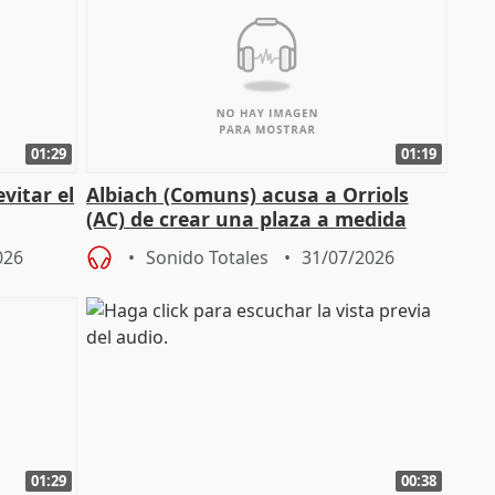
01:29
01:19
vitar el
Albiach (Comuns) acusa a Orriols
(AC) de crear una plaza a medida
para su hija en Ripoll (Girona)
026
Sonido Totales
31/07/2026
01:29
00:38