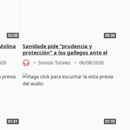
02:08
09:34
 Molina
Sanidade pide "prudencia y
protección" a los gallegos ante el
eclipse del 12 de agosto
026
Sonido Totales
06/08/2026
01:41
01:10