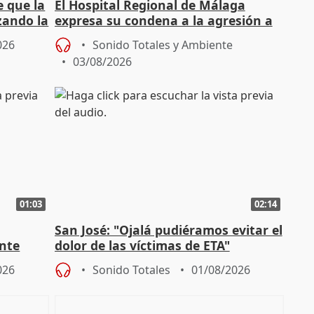
e que la
El Hospital Regional de Málaga
zando la
expresa su condena a la agresión a
dos enfermeras de Urgencias
026
Sonido Totales y Ambiente
03/08/2026
01:03
02:14
San José: "Ojalá pudiéramos evitar el
ante
dolor de las víctimas de ETA"
026
Sonido Totales
01/08/2026