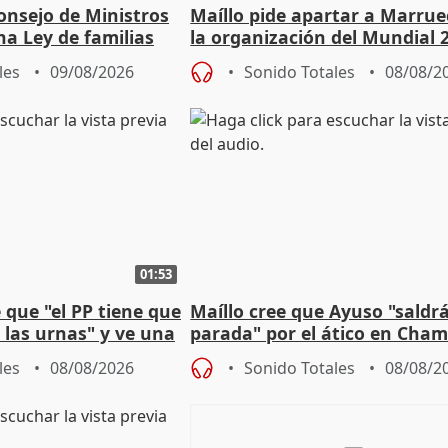
onsejo de Ministros
Maíllo pide apartar a Marrue
na Ley de familias
la organización del Mundial 
les
09/08/2026
Sonido Totales
08/08/2
01:53
que "el PP tiene que
Maíllo cree que Ayuso "saldr
 las urnas" y ve una
parada" por el ático en Cham
bio"
les
08/08/2026
Sonido Totales
08/08/2