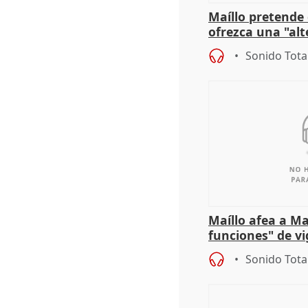
Maíllo pretende
ofrezca una "alt
gobierno" con su
Sonido Tota
Maíllo afea a Ma
funciones" de vi
con Ceuta
Sonido Tota