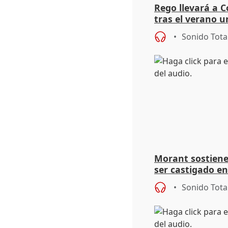
Rego llevará a C
tras el verano u
acogedoras
Sonido Tota
Morant sostiene 
ser castigado en
"pulsión de cam
Sonido Tota