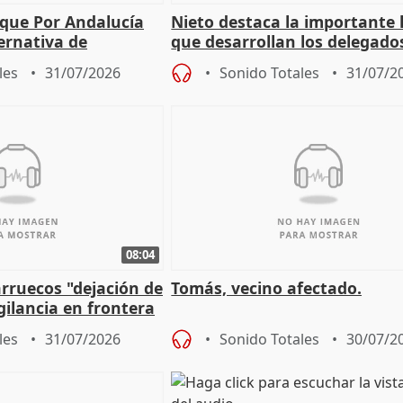
 que Por Andalucía
Nieto destaca la importante 
ernativa de
que desarrollan los delegado
 labor de oposición
territoriales de la Junta
les
31/07/2026
Sonido Totales
31/07/2
08:04
rruecos "dejación de
Tomás, vecino afectado.
gilancia en frontera
les
31/07/2026
Sonido Totales
30/07/2