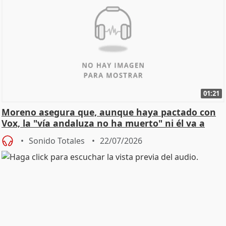
01:21
Moreno asegura que, aunque haya pactado con
Vox, la "vía andaluza no ha muerto" ni él va a
"cambiar"
Sonido Totales
22/07/2026