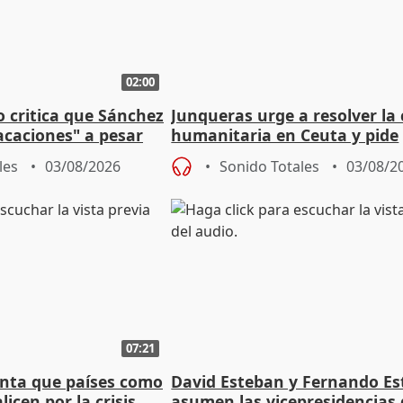
02:00
o critica que Sánchez
Junqueras urge a resolver la c
acaciones" a pesar
humanitaria en Ceuta y pide
atoria
responsabilidad a la UE
les
03/08/2026
Sonido Totales
03/08/2
07:21
nta que países como
David Esteban y Fernando E
licen por la crisis
asumen las vicepresidencias 