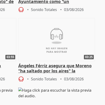
nto" de
Ayuntamiento como "un
especulador más" sobre viviendas de
026
Sonido Totales
03/08/2026
Jiménez Becerril
03:55
03:25
a
Ángeles Férriz asegura que Moreno
"ha saltado por los aires" la
Campaña
negociación tras acuerdo con SMA
026
Sonido Totales
03/08/2026