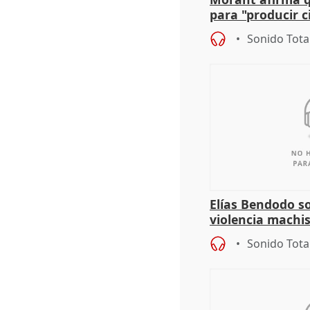
para "producir ci
resto del mundo
Sonido Tota
Elías Bendodo s
violencia machi
Sonido Tota