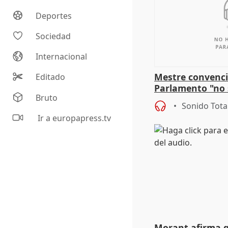
Deportes
Sociedad
Internacional
Mestre convenci
Editado
Parlamento "no 
Bruto
defiende "estabi
Sonido Tota
Vox
Ir a europapress.tv
Morant afirma qu