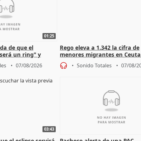
01:25
da de que el
Rego eleva a 1.342 la cifra de
será un ring" y
menores migrantes en Ceuta 
lidad" del pacto con
entrada masiva
les
07/08/2026
Sonido Totales
07/08/2
03:43
e el eclipse servirá
Pacheco alerta de una PAC