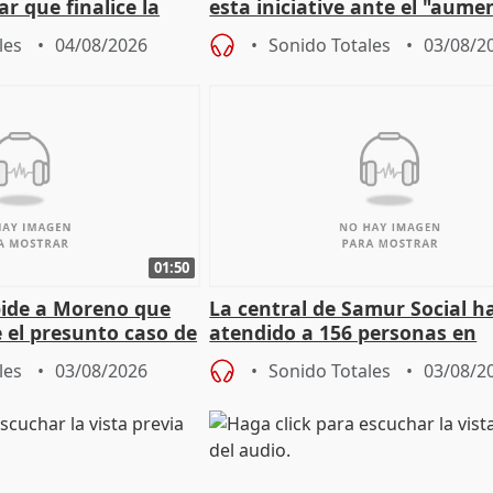
r que finalice la
esta iniciative ante el "aume
l incendio
personas sin hogar en Madri
les
04/08/2026
Sonido Totales
03/08/2
01:50
pide a Moreno que
La central de Samur Social h
e el presunto caso de
atendido a 156 personas en
de ADM
situación de calle durante 
les
03/08/2026
Sonido Totales
03/08/2
de Calor