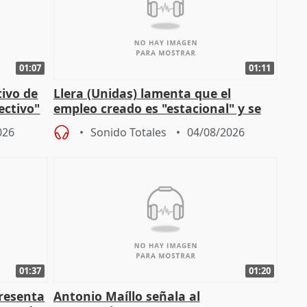
01:07
01:11
tivo de
Llera (Unidas) lamenta que el
lectivo"
empleo creado es "estacional" y se
"esfumará" al acabar el verano
026
Sonido Totales
04/08/2026
01:37
01:20
presenta
Antonio Maíllo señala al