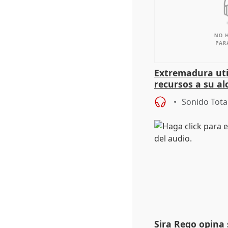
Extremadura util
recursos a su al
más menores mi
Sonido Tota
Sira Rego opina 