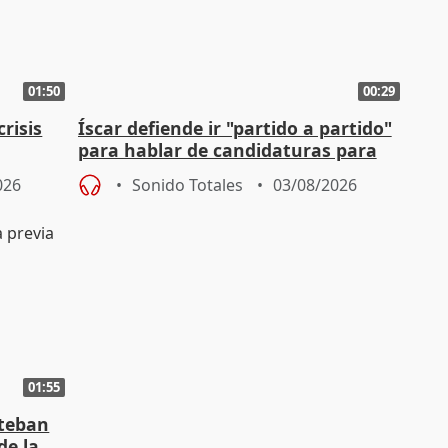
01:50
00:29
risis
Íscar defiende ir "partido a partido"
para hablar de candidaturas para
2027
026
Sonido Totales
03/08/2026
01:55
steban
de la