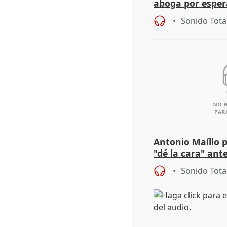
aboga por espera
investigación de
Sonido Tota
Antonio Maíllo 
"dé la cara" ant
acoso del CEO 
Sonido Tota