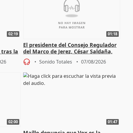
02:19
01:18
El presidente del Consejo Regulador
tras la
del Marco de Jerez, César Saldaña,
sobre exportaciones
026
Sonido Totales
07/08/2026
02:00
01:47
Maíllo denuncia que Vox es la