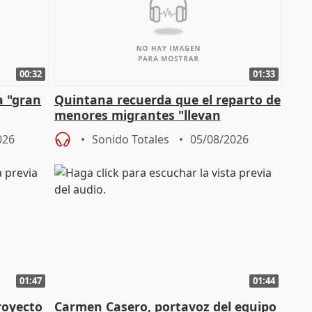
00:32
01:33
a "gran
Quintana recuerda que el reparto de
menores migrantes "llevan
aportación del Gobierno" central
026
Sonido Totales
05/08/2026
01:47
01:44
royecto
Carmen Casero, portavoz del equipo