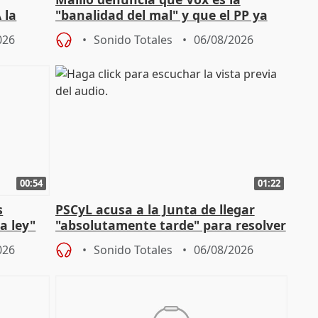
 la
"banalidad del mal" y que el PP ya
la"
asume todas sus tesis
026
Sonido Totales
06/08/2026
00:54
01:22
s
PSCyL acusa a la Junta de llegar
a ley"
"absolutamente tarde" para resolver
problemas como Newcastle
026
Sonido Totales
06/08/2026