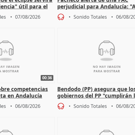
encia" útil para el
perjudicial para Andalucía: "A
agricultura hay que proteger
les
07/08/2026
Sonido Totales
06/08/2
00:36
obre competencias
Bendodo (PP) asegura que lo
sta en Andalucía
gobiernos del PP "cumplirán l
sobre los menores migrantes
les
06/08/2026
Sonido Totales
06/08/2