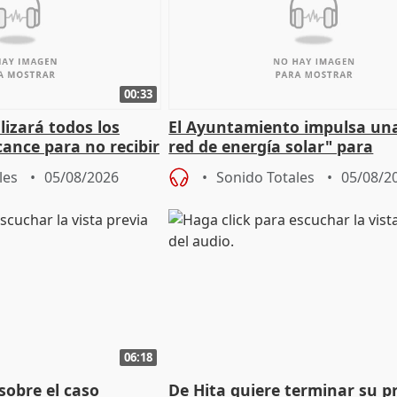
00:33
izará todos los
El Ayuntamiento impulsa un
cance para no recibir
red de energía solar" para
grantes
autoconsumo
les
05/08/2026
Sonido Totales
05/08/2
06:18
sobre el caso
De Hita quiere terminar su p