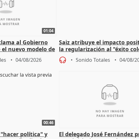
01:04
lama al Gobierno
Saiz atribuye el impacto posi
 el nuevo modelo de
la regularización al "éxito co
del Gobierno
les
04/08/2026
Sonido Totales
04/08/2
00:46
"hacer política" y
El delegado José Fernández 