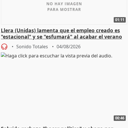
01:11
Llera (Unidas) lamenta que el empleo creado es
"estacional" y se "esfumará" al acabar el verano
Sonido Totales
04/08/2026
00:46