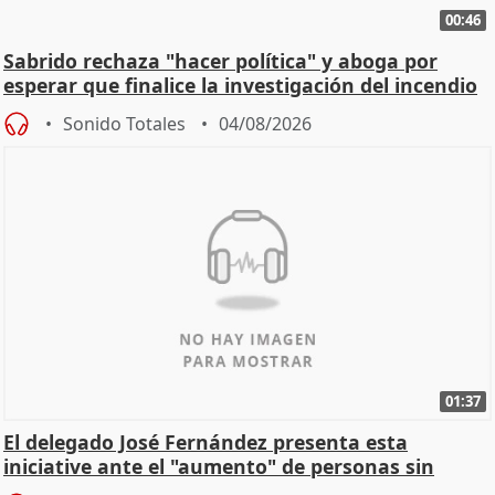
00:46
Sabrido rechaza "hacer política" y aboga por
esperar que finalice la investigación del incendio
Sonido Totales
04/08/2026
01:37
El delegado José Fernández presenta esta
iniciative ante el "aumento" de personas sin
hogar en Madri