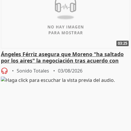
03:25
Ángeles Férriz asegura que Moreno "ha saltado
por los aires" la negociación tras acuerdo con
SMA
Sonido Totales
03/08/2026