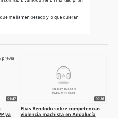
la comisión. Vamos a ser un martillo pilón
l que me llamen pesado y lo que quieran
01:47
00:36
a
Elías Bendodo sobre competencias
PP ya
violencia machista en Andalucía