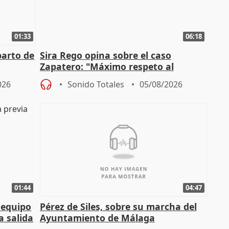
01:33
06:18
parto de
Sira Rego opina sobre el caso
Zapatero: "Máximo respeto al
tral
proceso judicial"
026
Sonido Totales
05/08/2026
01:44
04:47
 equipo
Pérez de Siles, sobre su marcha del
a salida
Ayuntamiento de Málaga