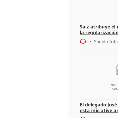
Saiz atribuye el
la regularización
del Gobierno
Sonido Tota
El delegado Jos
esta iniciative 
personas sin ho