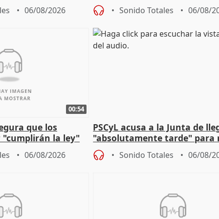
 que protegerla"
asume todas sus tesis
les
06/08/2026
Sonido Totales
06/08/2
00:54
egura que los
PSCyL acusa a la Junta de lle
 "cumplirán la ley"
"absolutamente tarde" para 
es migrantes
problemas como Newcastle
les
06/08/2026
Sonido Totales
06/08/2