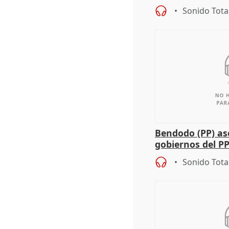
agricultura hay
Sonido Tota
Bendodo (PP) as
gobiernos del PP
sobre los menor
Sonido Tota