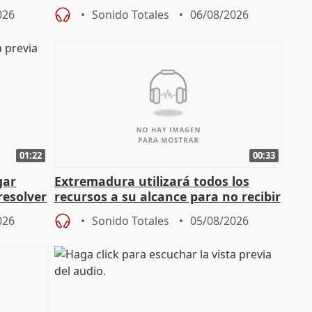
026
Sonido Totales
06/08/2026
01:22
00:33
gar
Extremadura utilizará todos los
resolver
recursos a su alcance para no recibir
más menores migrantes
026
Sonido Totales
05/08/2026