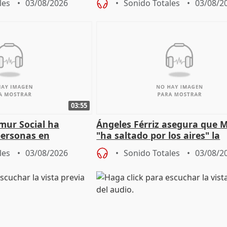
les
03/08/2026
Sonido Totales
03/08/2
Jiménez Becerril
03:55
mur Social ha
Ángeles Férriz asegura que 
personas en
"ha saltado por los aires" la
lle durante Campaña
negociación tras acuerdo co
les
03/08/2026
Sonido Totales
03/08/2