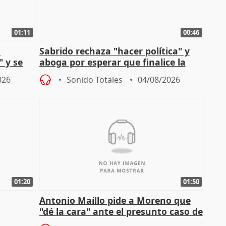
01:11
00:46
l
Sabrido rechaza "hacer política" y
" y se
aboga por esperar que finalice la
no
investigación del incendio
026
Sonido Totales
04/08/2026
01:20
01:50
Antonio Maíllo pide a Moreno que
"dé la cara" ante el presunto caso de
endas de
acoso del CEO de ADM