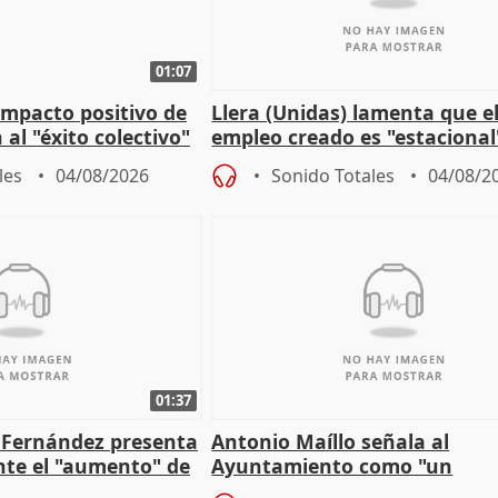
01:07
 impacto positivo de
Llera (Unidas) lamenta que e
 al "éxito colectivo"
empleo creado es "estacional
"esfumará" al acabar el vera
les
04/08/2026
Sonido Totales
04/08/2
01:37
é Fernández presenta
Antonio Maíllo señala al
ante el "aumento" de
Ayuntamiento como "un
gar en Madri
especulador más" sobre vivi