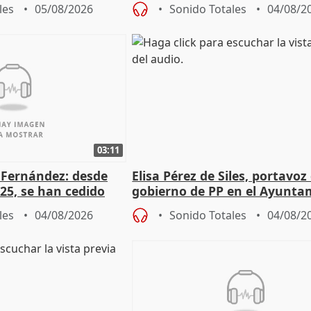
de Pérez de Siles
les
05/08/2026
Sonido Totales
04/08/2
03:11
é Fernández: desde
Elisa Pérez de Siles, portavoz
25, se han cedido
gobierno de PP en el Ayunta
r nacimiento
de Málaga, deja la política
les
04/08/2026
Sonido Totales
04/08/2