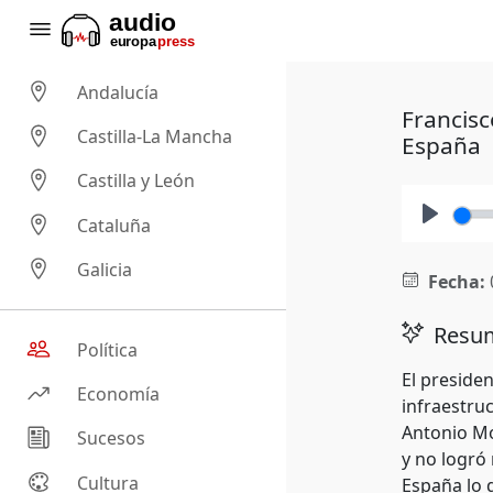
Andalucía
Francisc
Castilla-La Mancha
España
Castilla y León
Cataluña
Play
Galicia
Fecha:
Resum
Política
El presiden
Economía
infraestruc
Antonio Mo
Sucesos
y no logró
Cultura
España lo q