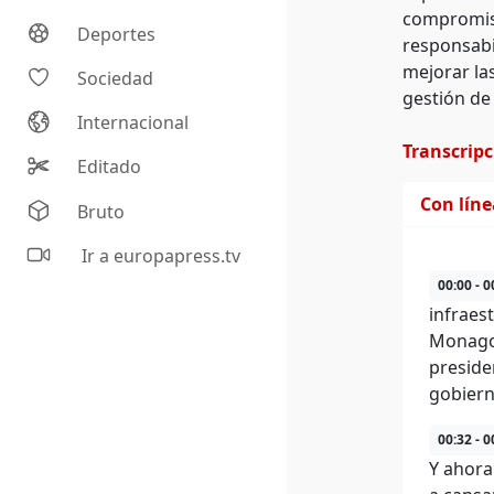
compromiso
Deportes
responsabi
mejorar la
Sociedad
gestión de 
Internacional
Transcrip
Editado
Con lín
Bruto
Ir a europapress.tv
00:00 - 0
infraes
Monago.
preside
gobiern
00:32 - 0
Y ahora