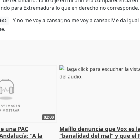
r de reclamarlo. Ya lo dije en mi primera comparecencia en 
ndo para Extremadura lo que en derecho no corresponde.
Y no me voy a cansar, no me voy a cansar. Me da igua
1:02
e.
02:00
de una PAC
Maíllo denuncia que Vox es l
Andalucía: "A la
"banalidad del mal" y que el 