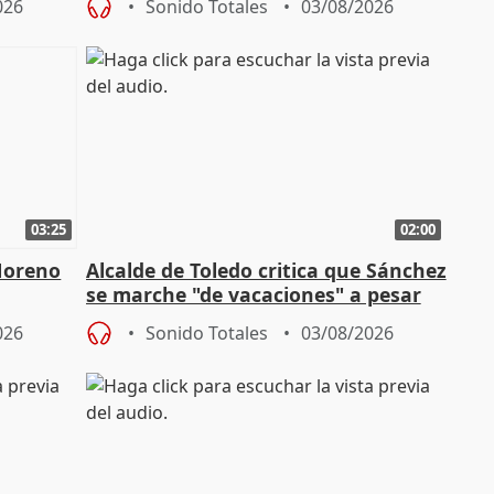
026
Sonido Totales
03/08/2026
03:25
02:00
Moreno
Alcalde de Toledo critica que Sánchez
se marche "de vacaciones" a pesar
n SMA
de la crisis migratoria
026
Sonido Totales
03/08/2026