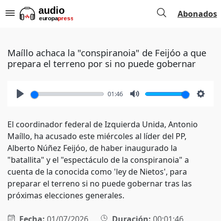
Abonados
Maíllo achaca la "conspiranoia" de Feijóo a que
prepara el terreno por si no puede gobernar
01:46
Play
Mute
Setti
El coordinador federal de Izquierda Unida, Antonio
Maíllo, ha acusado este miércoles al líder del PP,
Alberto Núñez Feijóo, de haber inaugurado la
"batallita" y el "espectáculo de la conspiranoia" a
cuenta de la conocida como 'ley de Nietos', para
preparar el terreno si no puede gobernar tras las
próximas elecciones generales.
Fecha:
01/07/2026
Duración:
00:01:46