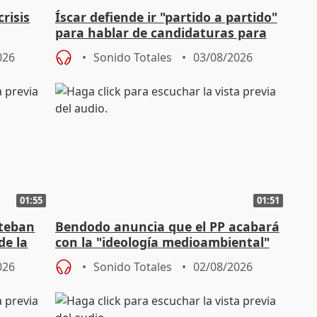
risis
Íscar defiende ir "partido a partido"
para hablar de candidaturas para
2027
026
Sonido Totales
03/08/2026
01:55
01:51
steban
Bendodo anuncia que el PP acabará
de la
con la "ideología medioambiental"
para regenerar las playas
026
Sonido Totales
02/08/2026