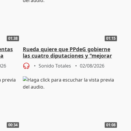
01:38
01:15
entas
Rueda quiere que PPdeG gobierne
na
las cuatro diputaciones y "mejorar
en concejales" en ciudades
026
Sonido Totales
02/08/2026
00:34
01:08