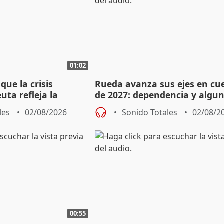
01:02
ue la crisis
Rueda avanza sus ejes en cu
uta refleja la
de 2027: dependencia y algu
dad" del Gobierno
rebaja fiscal más en vivienda
les
02/08/2026
Sonido Totales
02/08/2
00:55