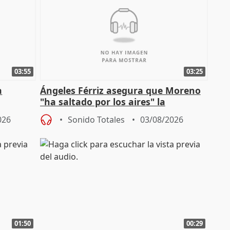
03:55
03:25
a
Ángeles Férriz asegura que Moreno
"ha saltado por los aires" la
Campaña
negociación tras acuerdo con SMA
026
Sonido Totales
03/08/2026
01:50
00:29