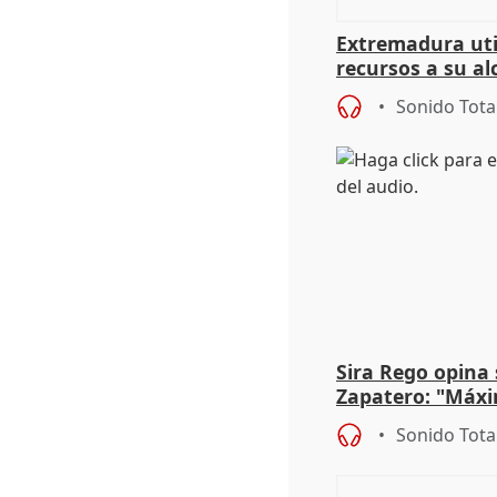
Extremadura util
recursos a su al
más menores mi
Sonido Tota
Sira Rego opina 
Zapatero: "Máxi
proceso judicial"
Sonido Tota