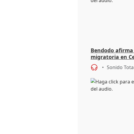
Bendodo afirma q
migratoria en Ce
"extrema debili
Sonido Tota