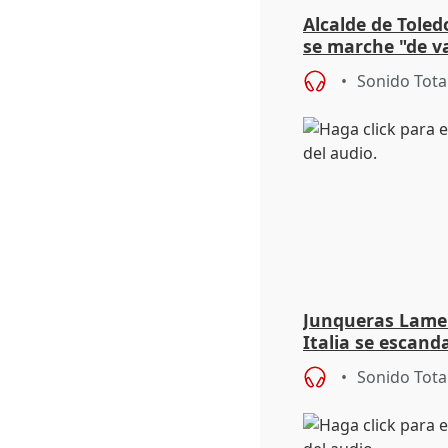
Alcalde de Toled
se marche "de v
de la crisis migr
Sonido Tota
Junqueras Lame
Italia se escanda
migratoria
Sonido Tota