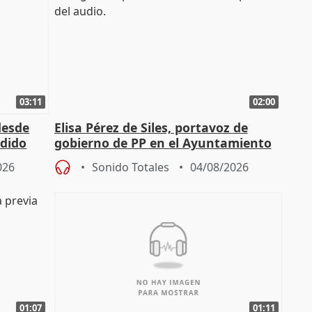
03:11
02:00
desde
Elisa Pérez de Siles, portavoz de
edido
gobierno de PP en el Ayuntamiento
de Málaga, deja la política
026
Sonido Totales
04/08/2026
01:07
01:11