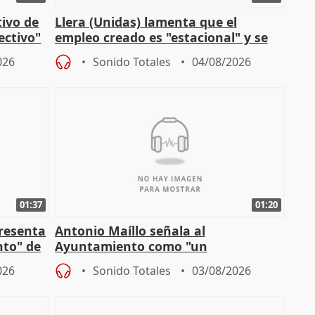
tivo de
Llera (Unidas) lamenta que el
lectivo"
empleo creado es "estacional" y se
"esfumará" al acabar el verano
026
Sonido Totales
04/08/2026
01:37
01:20
presenta
Antonio Maíllo señala al
nto" de
Ayuntamiento como "un
especulador más" sobre viviendas de
026
Sonido Totales
03/08/2026
Jiménez Becerril