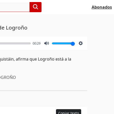
Abonados
 de Logroño
00:29
Mute
Settings
uistáin, afirma que Logroño está a la
OGROÑO
Copiar texto