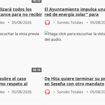
00:33
izará todos los
El Ayuntamiento impulsa un
cance para no recibir
red de energía solar" para
grantes
autoconsumo
les
05/08/2026
Sonido Totales
05/08/2
06:18
sobre el caso
De Hita quiere terminar su p
mo respeto al
en Seseña con otro mandato
les
05/08/2026
Sonido Totales
05/08/2