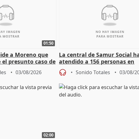
01:50
pide a Moreno que
La central de Samur Social h
e el presunto caso de
atendido a 156 personas en
de ADM
situación de calle durante 
les
03/08/2026
Sonido Totales
03/08/2
de Calor
02:00