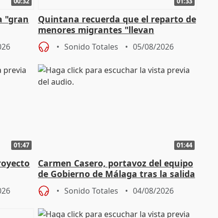
00:32
01:33
a "gran
Quintana recuerda que el reparto de
menores migrantes "llevan
aportación del Gobierno" central
026
Sonido Totales
05/08/2026
01:47
01:44
royecto
Carmen Casero, portavoz del equipo
de Gobierno de Málaga tras la salida
de Pérez de Siles
026
Sonido Totales
04/08/2026