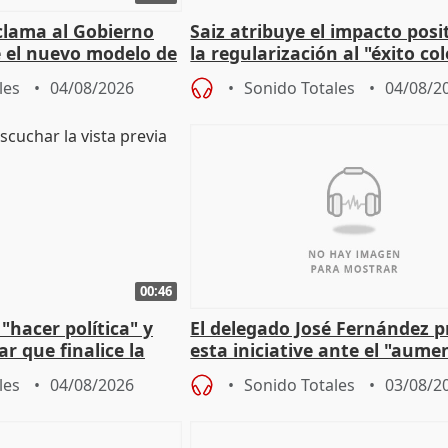
lama al Gobierno
Saiz atribuye el impacto posi
 el nuevo modelo de
la regularización al "éxito co
del Gobierno
les
04/08/2026
Sonido Totales
04/08/2
00:46
"hacer política" y
El delegado José Fernández 
r que finalice la
esta iniciative ante el "aume
l incendio
personas sin hogar en Madri
les
04/08/2026
Sonido Totales
03/08/2