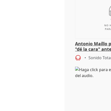
Antonio Maíllo 
"dé la cara" ant
acoso del CEO 
Sonido Tota