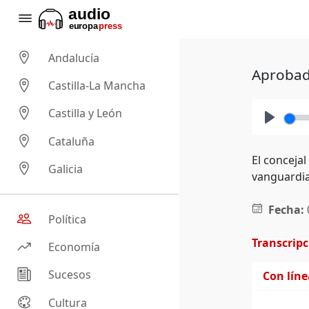
Andalucía
Aprobado
Castilla-La Mancha
Castilla y León
Play
Cataluña
El conceja
Galicia
vanguardia
Fecha:
Política
Transcrip
Economía
Sucesos
Con lín
Cultura