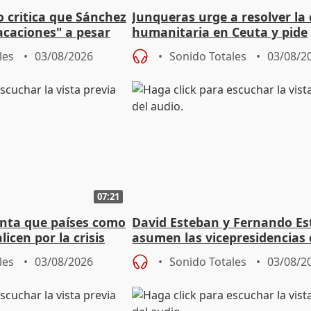
o critica que Sánchez
Junqueras urge a resolver la c
acaciones" a pesar
humanitaria en Ceuta y pide
atoria
responsabilidad a la UE
les
03/08/2026
Sonido Totales
03/08/2
07:21
nta que países como
David Esteban y Fernando E
licen por la crisis
asumen las vicepresidencias 
Diputación de Valladolid
les
03/08/2026
Sonido Totales
03/08/2