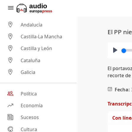
Andalucía
El PP ni
Castilla-La Mancha
Castilla y León
Play
Cataluña
El portavo
Galicia
recorte de
Fecha:
Política
Transcrip
Economía
Sucesos
Con lín
Cultura