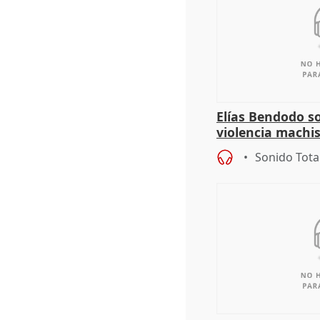
Elías Bendodo s
violencia machi
Sonido Tota