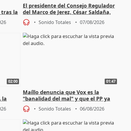
El presidente del Consejo Regulador
tras la
del Marco de Jerez, César Saldaña,
sobre exportaciones
026
Sonido Totales
07/08/2026
02:00
01:47
Maíllo denuncia que Vox es la
 la
"banalidad del mal" y que el PP ya
la"
asume todas sus tesis
026
Sonido Totales
06/08/2026