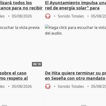
izará todos los
El Ayuntamiento impulsa un
cance para no recibir
red de energía solar" para
grantes
autoconsumo
les
05/08/2026
Sonido Totales
05/08/2
06:18
sobre el caso
De Hita quiere terminar su p
mo respeto al
en Seseña con otro mandato
les
05/08/2026
Sonido Totales
05/08/2