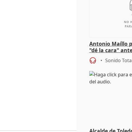
Antonio Maíllo 
"dé la cara" ant
acoso del CEO 
Sonido Tota
Alcalde de Toled