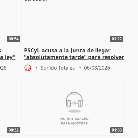
00:54
01:22
s
PSCyL acusa a la Junta de llegar
a ley"
"absolutamente tarde" para resolver
problemas como Newcastle
026
Sonido Totales
06/08/2026
00:32
01:33