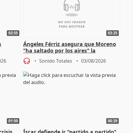
03:55
03:25
a
Ángeles Férriz asegura que Moreno
"ha saltado por los aires" la
Campaña
negociación tras acuerdo con SMA
026
Sonido Totales
03/08/2026
01:50
00:29
risis
Íscar defiende ir "partido a partido"