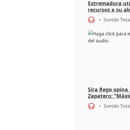
Extremadura util
recursos a su al
más menores mi
Sonido Tota
Sira Rego opina 
Zapatero: "Máxi
proceso judicial"
Sonido Tota