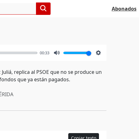
Abonados
00:33
Mute
Settings
Juliá, replica al PSOE que no se produce un
 fondos que ya están pagados.
RIDA
Copiar texto