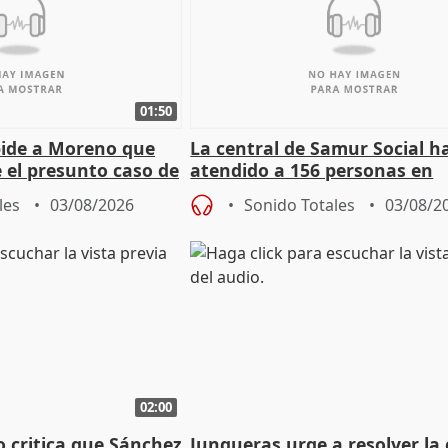
01:50
pide a Moreno que
La central de Samur Social h
e el presunto caso de
atendido a 156 personas en
de ADM
situación de calle durante 
les
03/08/2026
Sonido Totales
03/08/2
de Calor
02:00
o critica que Sánchez
Junqueras urge a resolver la c