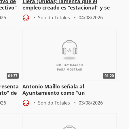
tivo de
Llera (Unidas) lamenta que el
lectivo"
empleo creado es "estacional" y se
"esfumará" al acabar el verano
026
Sonido Totales
04/08/2026
01:37
01:20
presenta
Antonio Maíllo señala al
nto" de
Ayuntamiento como "un
especulador más" sobre viviendas de
026
Sonido Totales
03/08/2026
Jiménez Becerril