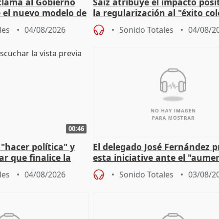
lama al Gobierno
Saiz atribuye el impacto posi
 el nuevo modelo de
la regularización al "éxito co
del Gobierno
les
04/08/2026
Sonido Totales
04/08/2
00:46
"hacer política" y
El delegado José Fernández 
r que finalice la
esta iniciative ante el "aume
l incendio
personas sin hogar en Madri
les
04/08/2026
Sonido Totales
03/08/2