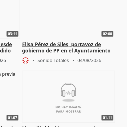
03:11
02:00
desde
Elisa Pérez de Siles, portavoz de
edido
gobierno de PP en el Ayuntamiento
de Málaga, deja la política
026
Sonido Totales
04/08/2026
01:07
01:11