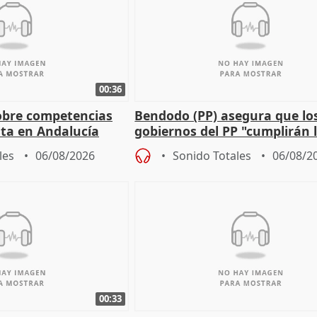
00:36
obre competencias
Bendodo (PP) asegura que lo
sta en Andalucía
gobiernos del PP "cumplirán l
sobre los menores migrantes
les
06/08/2026
Sonido Totales
06/08/2
00:33