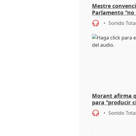
Mestre convenci
Parlamento "no 
defiende "estabi
Sonido Tota
Vox
Morant afirma qu
para "producir ci
resto del mundo
Sonido Tota