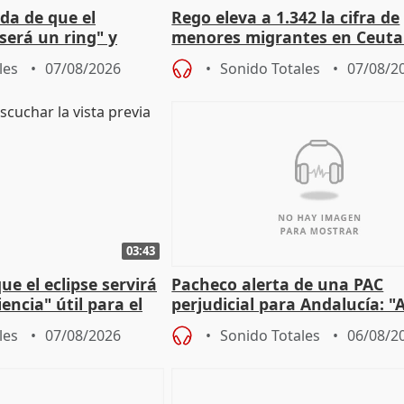
da de que el
Rego eleva a 1.342 la cifra de
será un ring" y
menores migrantes en Ceuta 
lidad" del pacto con
entrada masiva
les
07/08/2026
Sonido Totales
07/08/2
03:43
e el eclipse servirá
Pacheco alerta de una PAC
encia" útil para el
perjudicial para Andalucía: "A
agricultura hay que proteger
les
07/08/2026
Sonido Totales
06/08/2