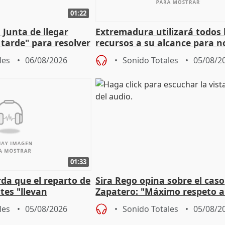
01:22
 Junta de llegar
Extremadura utilizará todos 
tarde" para resolver
recursos a su alcance para no
 Newcastle
más menores migrantes
les
06/08/2026
Sonido Totales
05/08/2
01:33
da que el reparto de
Sira Rego opina sobre el caso
es "llevan
Zapatero: "Máximo respeto a
obierno" central
proceso judicial"
les
05/08/2026
Sonido Totales
05/08/2