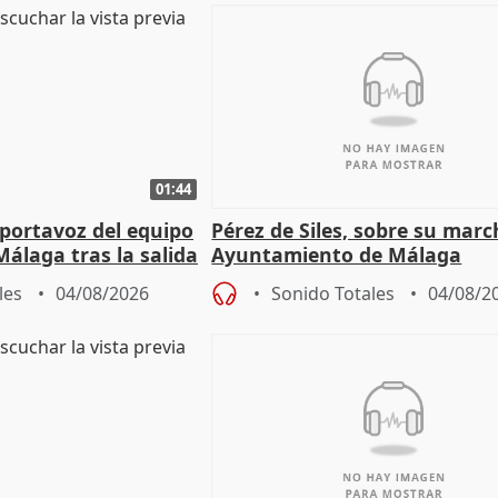
01:44
portavoz del equipo
Pérez de Siles, sobre su marc
álaga tras la salida
Ayuntamiento de Málaga
les
04/08/2026
Sonido Totales
04/08/2