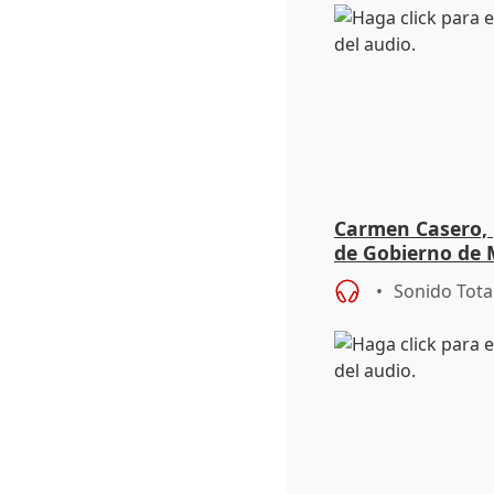
Carmen Casero, 
de Gobierno de M
de Pérez de Siles
Sonido Tota