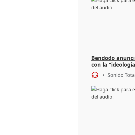
Bendodo anuncia
con la "ideolog
para regenerar l
Sonido Tota