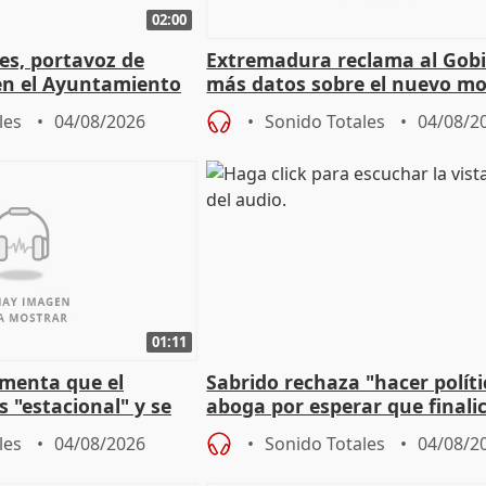
02:00
les, portavoz de
Extremadura reclama al Gob
en el Ayuntamiento
más datos sobre el nuevo mo
a política
financiación
les
04/08/2026
Sonido Totales
04/08/2
01:11
amenta que el
Sabrido rechaza "hacer políti
 "estacional" y se
aboga por esperar que finalic
cabar el verano
investigación del incendio
les
04/08/2026
Sonido Totales
04/08/2