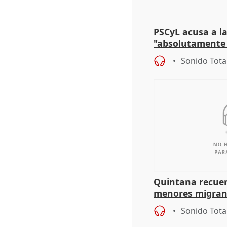
PSCyL acusa a la
"absolutamente 
problemas como
Sonido Tota
Quintana recuer
menores migrant
aportación del G
Sonido Tota