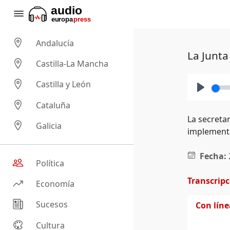
Andalucía
La Junta
Castilla-La Mancha
Castilla y León
Play
Cataluña
La secreta
Galicia
implementa
Fecha:
Política
Transcrip
Economía
Sucesos
Con lín
Cultura