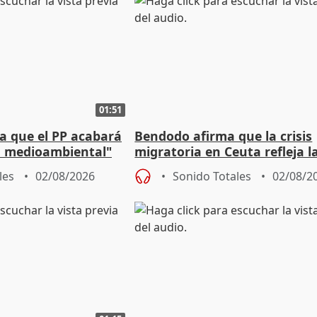
01:51
 que el PP acabará
Bendodo afirma que la crisis
ía medioambiental"
migratoria en Ceuta refleja l
as playas
"extrema debilidad" del Gobi
les
02/08/2026
Sonido Totales
02/08/2