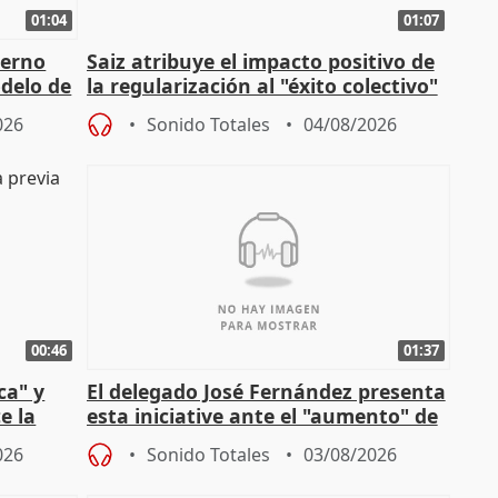
01:04
01:07
ierno
Saiz atribuye el impacto positivo de
delo de
la regularización al "éxito colectivo"
del Gobierno
026
Sonido Totales
04/08/2026
00:46
01:37
ca" y
El delegado José Fernández presenta
e la
esta iniciative ante el "aumento" de
personas sin hogar en Madri
026
Sonido Totales
03/08/2026