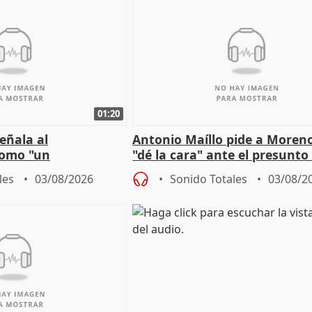
01:20
eñala al
Antonio Maíllo pide a Moren
omo "un
"dé la cara" ante el presunto
" sobre viviendas de
acoso del CEO de ADM
les
03/08/2026
Sonido Totales
03/08/2