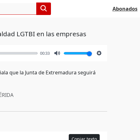
Abonados
aldad LGTBI en las empresas
00:33
Mute
Settings
eñala que la Junta de Extremadura seguirá
RIDA
Copiar texto