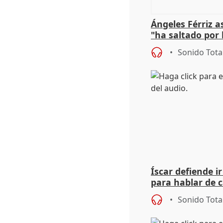
Ángeles Férriz 
"ha saltado por l
negociación tra
Sonido Tota
Íscar defiende ir
para hablar de 
2027
Sonido Tota