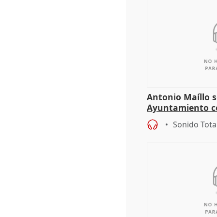
Antonio Maíllo s
Ayuntamiento c
especulador más
Sonido Tota
Jiménez Becerril