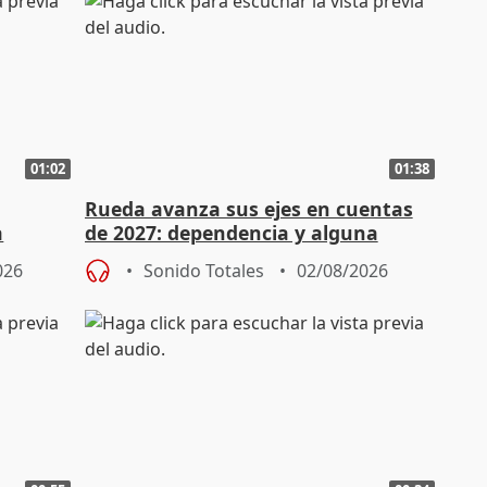
01:02
01:38
Rueda avanza sus ejes en cuentas
a
de 2027: dependencia y alguna
erno
rebaja fiscal más en vivienda
026
Sonido Totales
02/08/2026