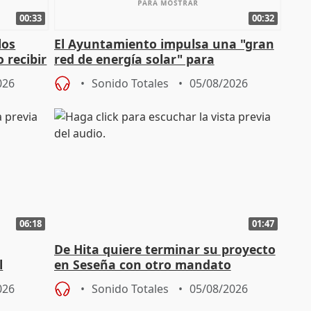
00:33
00:32
los
El Ayuntamiento impulsa una "gran
 recibir
red de energía solar" para
autoconsumo
026
Sonido Totales
05/08/2026
06:18
01:47
De Hita quiere terminar su proyecto
l
en Seseña con otro mandato
026
Sonido Totales
05/08/2026