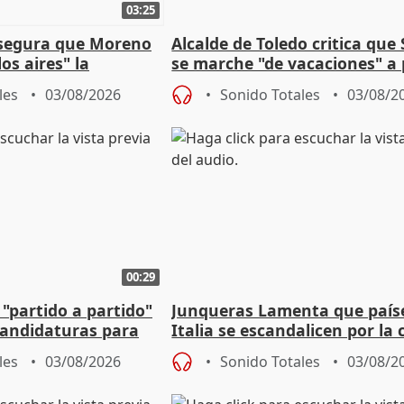
03:25
asegura que Moreno
Alcalde de Toledo critica que
os aires" la
se marche "de vacaciones" a
s acuerdo con SMA
de la crisis migratoria
les
03/08/2026
Sonido Totales
03/08/2
00:29
 "partido a partido"
Junqueras Lamenta que país
candidaturas para
Italia se escandalicen por la c
migratoria
les
03/08/2026
Sonido Totales
03/08/2