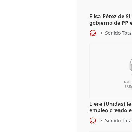
Elisa Pérez de Si
gobierno de PP 
de Málaga, deja l
Sonido Tota
Llera (Unidas) l
empleo creado es
"esfumará" al a
Sonido Tota