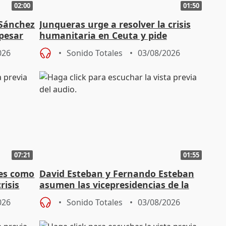
02:00
01:50
 Sánchez
Junqueras urge a resolver la crisis
 pesar
humanitaria en Ceuta y pide
responsabilidad a la UE
026
Sonido Totales
03/08/2026
07:21
01:55
es como
David Esteban y Fernando Esteban
risis
asumen las vicepresidencias de la
Diputación de Valladolid
026
Sonido Totales
03/08/2026