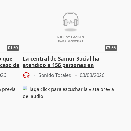
01:50
03:55
o que
La central de Samur Social ha
 caso de
atendido a 156 personas en
situación de calle durante Campaña
026
Sonido Totales
03/08/2026
de Calor