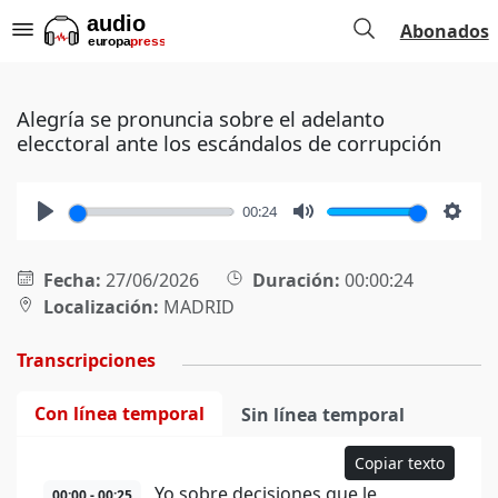
Abonados
Alegría se pronuncia sobre el adelanto
elecctoral ante los escándalos de corrupción
00:24
Play
Mute
Setti
Fecha:
27/06/2026
Duración:
00:00:24
Localización:
MADRID
Transcripciones
Con línea temporal
Sin línea temporal
Copiar texto
Yo sobre decisiones que le
00:00 - 00:25