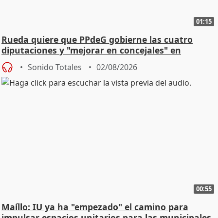
01:15
Rueda quiere que PPdeG gobierne las cuatro
diputaciones y "mejorar en concejales" en
ciudades
Sonido Totales
02/08/2026
00:55
Maíllo: IU ya ha "empezado" el camino para
impulsar espacios unitarios para las municipales