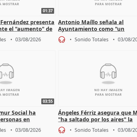
01:37
é Fernández presenta
Antonio Maíllo señala al
ante el "aumento" de
Ayuntamiento como "un
gar en Madri
especulador más" sobre vivi
les
03/08/2026
Sonido Totales
03/08/2
Jiménez Becerril
03:55
mur Social ha
Ángeles Férriz asegura que 
personas en
"ha saltado por los aires" la
lle durante Campaña
negociación tras acuerdo co
les
03/08/2026
Sonido Totales
03/08/2