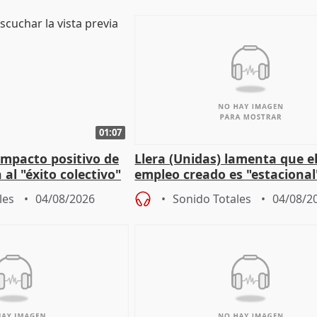
01:07
 impacto positivo de
Llera (Unidas) lamenta que e
 al "éxito colectivo"
empleo creado es "estacional
"esfumará" al acabar el vera
les
04/08/2026
Sonido Totales
04/08/2