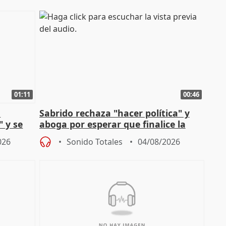
01:11
00:46
l
Sabrido rechaza "hacer política" y
" y se
aboga por esperar que finalice la
no
investigación del incendio
026
Sonido Totales
04/08/2026