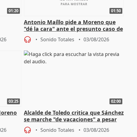
01:20
01:50
Antonio Maíllo pide a Moreno que
"dé la cara" ante el presunto caso de
endas de
acoso del CEO de ADM
026
Sonido Totales
03/08/2026
03:25
02:00
Moreno
Alcalde de Toledo critica que Sánchez
se marche "de vacaciones" a pesar
n SMA
de la crisis migratoria
026
Sonido Totales
03/08/2026