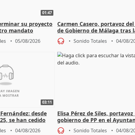
01:47
terminar su proyecto
Carmen Casero, portavoz del
otro mandato
de Gobierno de Málaga tras l
de Pérez de Siles
les
05/08/2026
Sonido Totales
04/08/2
03:11
é Fernández: desde
Elisa Pérez de Siles, portavoz
25, se han cedido
gobierno de PP en el Ayunta
r nacimiento
de Málaga, deja la política
les
04/08/2026
Sonido Totales
04/08/2