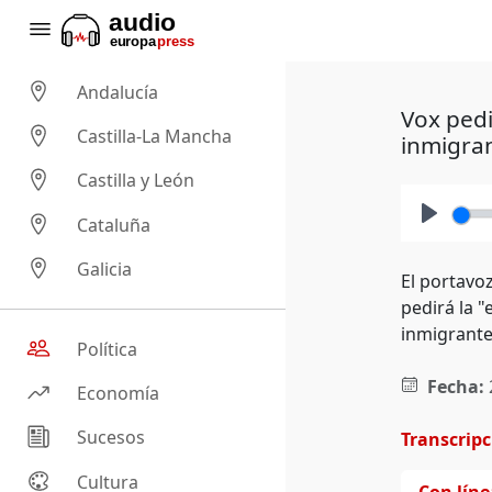
Andalucía
Vox pedi
Castilla-La Mancha
inmigran
Castilla y León
Cataluña
Play
Galicia
El portavo
pedirá la 
inmigrante 
Política
Fecha:
Economía
Sucesos
Transcrip
Cultura