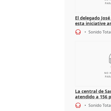
El delegado Jos
esta iniciative 
personas sin ho
Sonido Tota
La central de Sa
atendido a 156 
situación de ca
Sonido Tota
de Calor