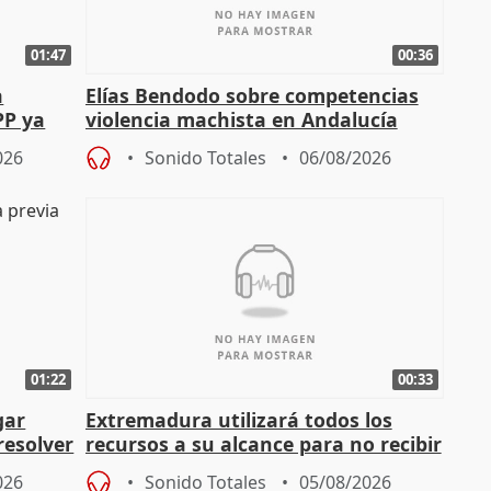
01:47
00:36
a
Elías Bendodo sobre competencias
PP ya
violencia machista en Andalucía
026
Sonido Totales
06/08/2026
01:22
00:33
gar
Extremadura utilizará todos los
resolver
recursos a su alcance para no recibir
más menores migrantes
026
Sonido Totales
05/08/2026