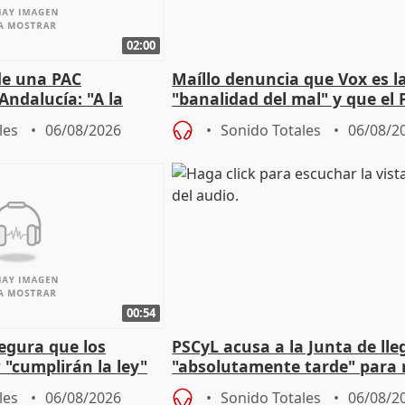
02:00
de una PAC
Maíllo denuncia que Vox es l
Andalucía: "A la
"banalidad del mal" y que el 
 que protegerla"
asume todas sus tesis
les
06/08/2026
Sonido Totales
06/08/2
00:54
egura que los
PSCyL acusa a la Junta de lle
 "cumplirán la ley"
"absolutamente tarde" para 
es migrantes
problemas como Newcastle
les
06/08/2026
Sonido Totales
06/08/2