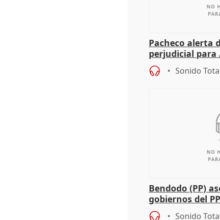
Pacheco alerta 
perjudicial para 
agricultura hay
Sonido Tota
Bendodo (PP) as
gobiernos del PP
sobre los menor
Sonido Tota