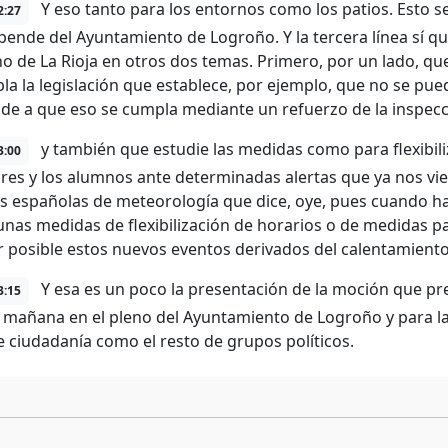
Y eso tanto para los entornos como los patios. Esto s
2:27
pende del Ayuntamiento de Logroño. Y la tercera línea sí que
o de La Rioja en otros dos temas. Primero, por un lado, qu
la la legislación que establece, por ejemplo, que no se pue
de a que eso se cumpla mediante un refuerzo de la inspecc
y también que estudie las medidas como para flexibili
3:00
res y los alumnos ante determinadas alertas que ya nos vien
s españolas de meteorología que dice, oye, pues cuando ha
nas medidas de flexibilización de horarios o de medidas p
r posible estos nuevos eventos derivados del calentamiento 
Y esa es un poco la presentación de la moción que pr
3:15
a mañana en el pleno del Ayuntamiento de Logroño y para la 
e ciudadanía como el resto de grupos políticos.