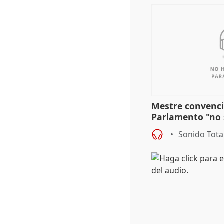
Mestre convenci
Parlamento "no 
defiende "estabi
Sonido Tota
Vox