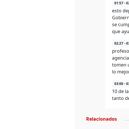
01:57 - 0
esto de
Gobiern
se cump
que ayu
02:27 - 0
profeso
agencia
tomen u
lo mejo
03:00 - 0
10 de l
tanto d
Relacionados