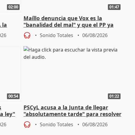
02:00
01:47
Maíllo denuncia que Vox es la
 la
"banalidad del mal" y que el PP ya
la"
asume todas sus tesis
026
Sonido Totales
06/08/2026
00:54
01:22
s
PSCyL acusa a la Junta de llegar
a ley"
"absolutamente tarde" para resolver
problemas como Newcastle
026
Sonido Totales
06/08/2026