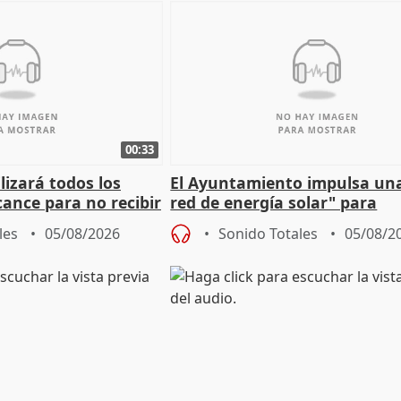
00:33
izará todos los
El Ayuntamiento impulsa un
cance para no recibir
red de energía solar" para
grantes
autoconsumo
les
05/08/2026
Sonido Totales
05/08/2