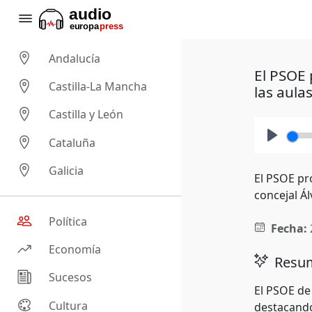
Andalucía
El PSOE 
Castilla-La Mancha
las aula
Castilla y León
Cataluña
Play
Galicia
El PSOE pr
concejal Á
Política
Fecha:
Economía
Resum
Sucesos
El PSOE de
Cultura
destacando 