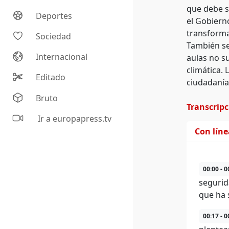
que debe s
Deportes
el Gobiern
transforma
Sociedad
También se
Internacional
aulas no s
climática.
Editado
ciudadanía 
Bruto
Transcrip
Ir a europapress.tv
Con lín
00:00 - 0
segurid
que ha 
00:17 - 0