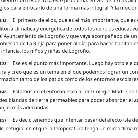
miento con respecto a este problema. en vez de ir más al
egios para enfocarlo de una forma más integral. Y la moción 
El primero de ellos, que es el más importante, que es
1:13
itoría climática y energética de todos los centros educativ
 el Ayuntamiento de Logroño y que vaya acompañado de un p
gobierno de La Rioja para poner al día, para hacer habitabl
 infancia, los niños y niñas de Logroño.
Ese es el punto más importante. Luego hay otro eje qu
1:28
tura y creo que es un tema en el que podemos lograr un con
rmación tanto de los patios como de los entornos escolares
Estamos en el entorno escolar del Colegio Madre de 
1:46
cies blandas de tierra permeables para poder absorber el 
anjas más adecuadas.
Es decir, tenemos que intentar pasar del efecto isla d
1:57
le, refugio, en el que la temperatura tenga un microclim