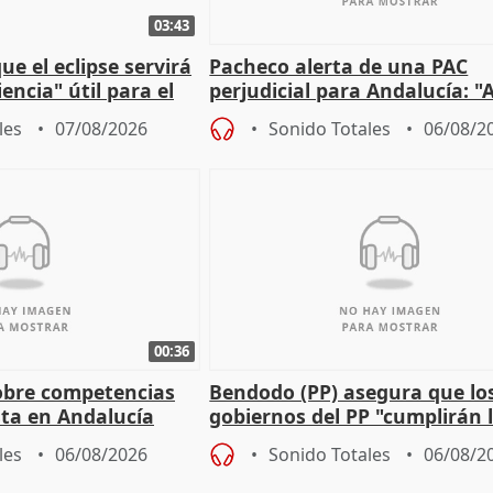
03:43
e el eclipse servirá
Pacheco alerta de una PAC
encia" útil para el
perjudicial para Andalucía: "A
agricultura hay que proteger
les
07/08/2026
Sonido Totales
06/08/2
00:36
obre competencias
Bendodo (PP) asegura que lo
sta en Andalucía
gobiernos del PP "cumplirán l
sobre los menores migrantes
les
06/08/2026
Sonido Totales
06/08/2