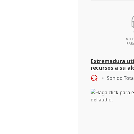
Extremadura util
recursos a su al
más menores mi
Sonido Tota