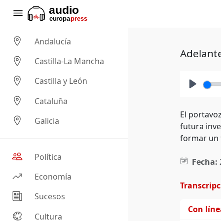
Andalucía
Adelante
Castilla-La Mancha
Castilla y León
Play
Cataluña
El portavo
Galicia
futura inv
formar un 
Política
Fecha:
Economía
Transcrip
Sucesos
Con lín
Cultura