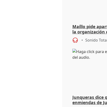
Maíllo pide apa
la organización 
Sonido Tota
Junqueras dice 
enmiendas de Ju