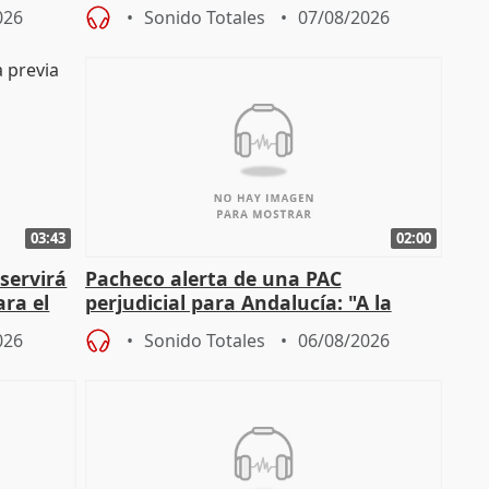
cto con
entrada masiva
026
Sonido Totales
07/08/2026
03:43
02:00
servirá
Pacheco alerta de una PAC
ara el
perjudicial para Andalucía: "A la
agricultura hay que protegerla"
026
Sonido Totales
06/08/2026