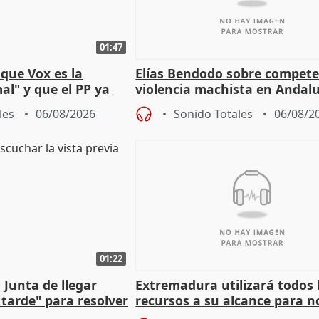
01:47
que Vox es la
Elías Bendodo sobre compete
al" y que el PP ya
violencia machista en Andalu
 tesis
les
06/08/2026
Sonido Totales
06/08/2
01:22
 Junta de llegar
Extremadura utilizará todos 
tarde" para resolver
recursos a su alcance para no
 Newcastle
más menores migrantes