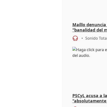
Maíllo denuncia 
"banalidad del m
asume todas sus
Sonido Tota
PSCyL acusa a la
"absolutamente 
problemas como