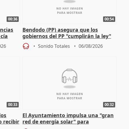
00:36
00:54
ncias
Bendodo (PP) asegura que los
cía
gobiernos del PP "cumplirán la ley"
sobre los menores migrantes
026
Sonido Totales
06/08/2026
00:33
00:32
los
El Ayuntamiento impulsa una "gran
 recibir
red de energía solar" para
autoconsumo