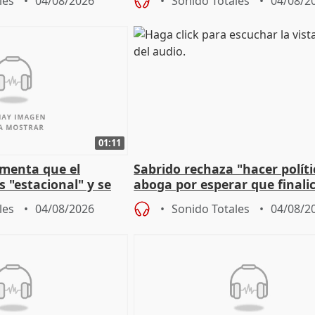
les
04/08/2026
Sonido Totales
04/08/2
01:11
amenta que el
Sabrido rechaza "hacer políti
 "estacional" y se
aboga por esperar que finalic
cabar el verano
investigación del incendio
les
04/08/2026
Sonido Totales
04/08/2