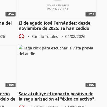
04:47
03:11
ha del
El delegado José Fernández: desde
noviembre de 2025, se han cedido
9.810 ayudas por nacimiento
026
Sonido Totales
04/08/2026
01:04
01:07
ierno
Saiz atribuye el impacto positivo de
delo de
la regularización al "éxito colectivo"
del Gobierno