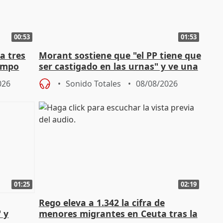
00:53
01:53
a tres
Morant sostiene que "el PP tiene que
campo
ser castigado en las urnas" y ve una
"pulsión de cambio"
026
Sonido Totales
08/08/2026
01:25
02:19
Rego eleva a 1.342 la cifra de
 y
menores migrantes en Ceuta tras la