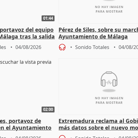
01:44
portavoz del equipo
Pérez de Siles, sobre su marc
álaga tras la salida
Ayuntamiento de Málaga
les
04/08/2026
Sonido Totales
04/08/2
02:00
les, portavoz de
Extremadura reclama al Gob
en el Ayuntamiento
más datos sobre el nuevo mo
a política
financiación