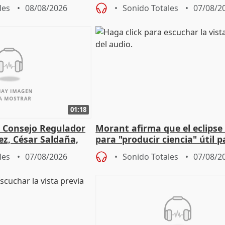
 financiación
defiende "estabilidad" del pa
les
08/08/2026
Sonido Totales
07/08/2
Vox
01:18
l Consejo Regulador
Morant afirma que el eclipse 
ez, César Saldaña,
para "producir ciencia" útil p
ones
resto del mundo
les
07/08/2026
Sonido Totales
07/08/2