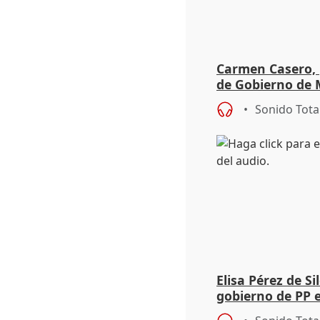
Carmen Casero, 
de Gobierno de M
de Pérez de Siles
Sonido Tota
Elisa Pérez de Si
gobierno de PP 
de Málaga, deja l