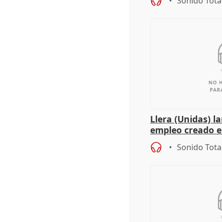
Sonido Tota
Llera (Unidas) l
empleo creado es
"esfumará" al a
Sonido Tota