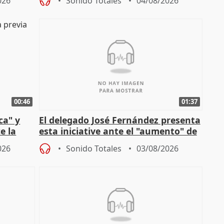
026
Sonido Totales
04/08/2026
00:46
01:37
ca" y
El delegado José Fernández presenta
e la
esta iniciative ante el "aumento" de
personas sin hogar en Madri
026
Sonido Totales
03/08/2026