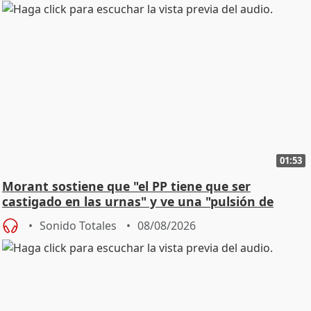
01:53
Morant sostiene que "el PP tiene que ser
castigado en las urnas" y ve una "pulsión de
cambio"
Sonido Totales
08/08/2026