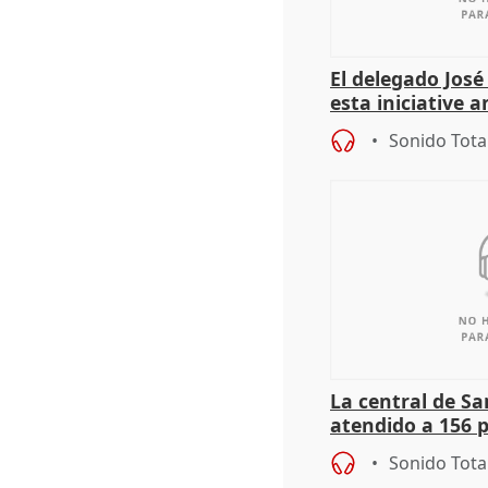
El delegado Jos
esta iniciative 
personas sin ho
Sonido Tota
La central de Sa
atendido a 156 
situación de ca
Sonido Tota
de Calor