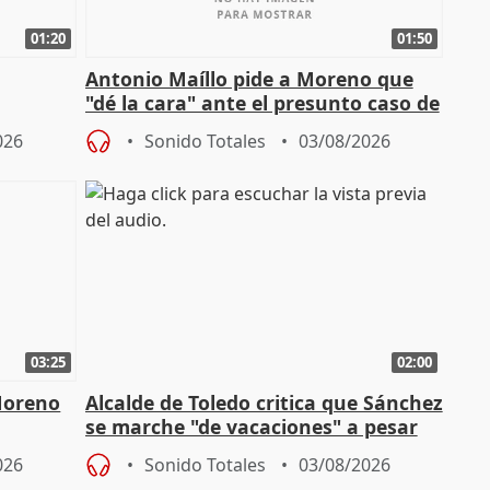
01:20
01:50
Antonio Maíllo pide a Moreno que
"dé la cara" ante el presunto caso de
endas de
acoso del CEO de ADM
026
Sonido Totales
03/08/2026
03:25
02:00
Moreno
Alcalde de Toledo critica que Sánchez
se marche "de vacaciones" a pesar
n SMA
de la crisis migratoria
026
Sonido Totales
03/08/2026