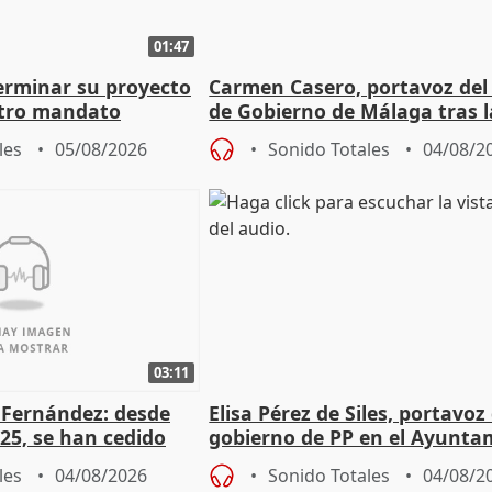
01:47
terminar su proyecto
Carmen Casero, portavoz del
otro mandato
de Gobierno de Málaga tras l
de Pérez de Siles
les
05/08/2026
Sonido Totales
04/08/2
03:11
é Fernández: desde
Elisa Pérez de Siles, portavoz
25, se han cedido
gobierno de PP en el Ayunta
r nacimiento
de Málaga, deja la política
les
04/08/2026
Sonido Totales
04/08/2