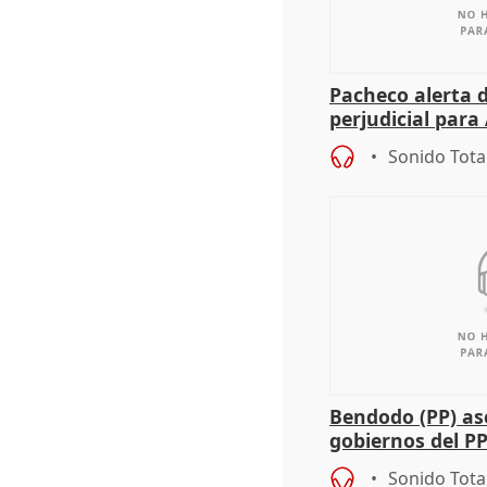
Pacheco alerta 
perjudicial para 
agricultura hay
Sonido Tota
Bendodo (PP) as
gobiernos del PP
sobre los menor
Sonido Tota