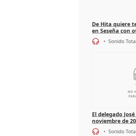
De Hita quiere 
en Seseña con 
Sonido Tota
El delegado Jos
noviembre de 20
9.810 ayudas po
Sonido Tota