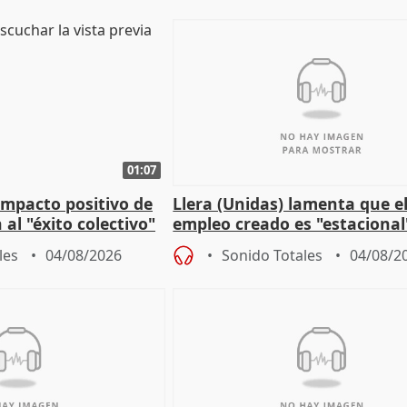
01:07
 impacto positivo de
Llera (Unidas) lamenta que e
 al "éxito colectivo"
empleo creado es "estacional
"esfumará" al acabar el vera
les
04/08/2026
Sonido Totales
04/08/2