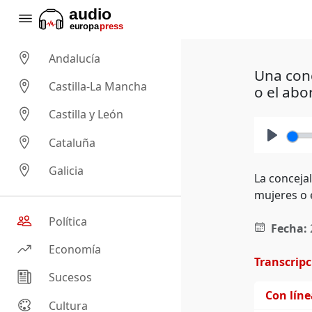
Andalucía
Una conc
Castilla-La Mancha
o el abo
Castilla y León
Cataluña
Play
Galicia
La conceja
mujeres o 
Política
Fecha:
Economía
Transcrip
Sucesos
Con lín
Cultura