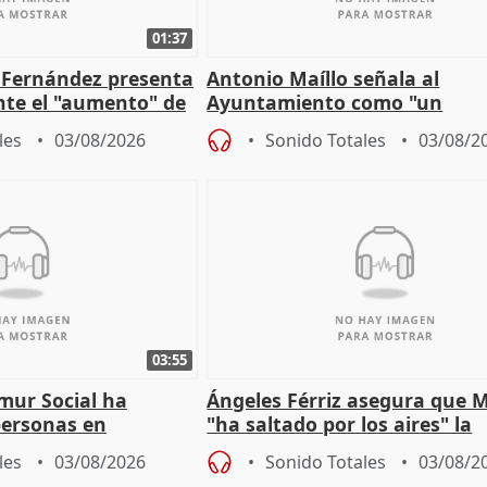
01:37
é Fernández presenta
Antonio Maíllo señala al
ante el "aumento" de
Ayuntamiento como "un
gar en Madri
especulador más" sobre vivi
les
03/08/2026
Sonido Totales
03/08/2
Jiménez Becerril
03:55
mur Social ha
Ángeles Férriz asegura que 
personas en
"ha saltado por los aires" la
lle durante Campaña
negociación tras acuerdo co
les
03/08/2026
Sonido Totales
03/08/2