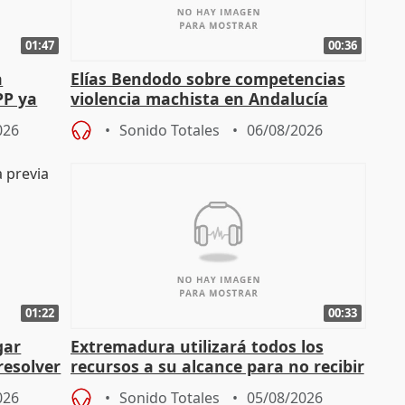
01:47
00:36
a
Elías Bendodo sobre competencias
PP ya
violencia machista en Andalucía
026
Sonido Totales
06/08/2026
01:22
00:33
gar
Extremadura utilizará todos los
resolver
recursos a su alcance para no recibir
más menores migrantes
026
Sonido Totales
05/08/2026