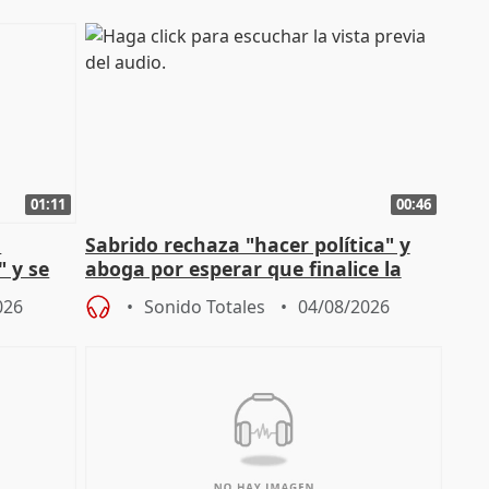
01:11
00:46
l
Sabrido rechaza "hacer política" y
" y se
aboga por esperar que finalice la
no
investigación del incendio
026
Sonido Totales
04/08/2026