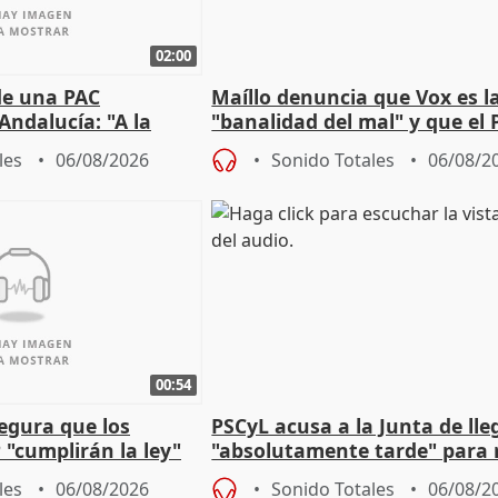
02:00
de una PAC
Maíllo denuncia que Vox es l
Andalucía: "A la
"banalidad del mal" y que el 
 que protegerla"
asume todas sus tesis
les
06/08/2026
Sonido Totales
06/08/2
00:54
egura que los
PSCyL acusa a la Junta de lle
 "cumplirán la ley"
"absolutamente tarde" para 
es migrantes
problemas como Newcastle
les
06/08/2026
Sonido Totales
06/08/2