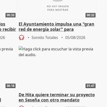
00:33
00:32
los
El Ayuntamiento impulsa una "gran
 recibir
red de energía solar" para
autoconsumo
026
Sonido Totales
05/08/2026
06:18
01:47
De Hita quiere terminar su proyecto
l
en Seseña con otro mandato