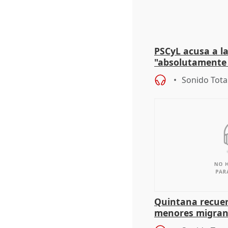
PSCyL acusa a la
"absolutamente 
problemas como
Sonido Tota
Quintana recuer
menores migrant
aportación del G