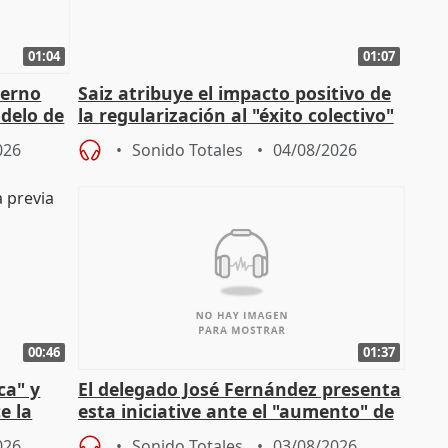
01:04
01:07
ierno
Saiz atribuye el impacto positivo de
delo de
la regularización al "éxito colectivo"
del Gobierno
026
Sonido Totales
04/08/2026
00:46
01:37
ca" y
El delegado José Fernández presenta
e la
esta iniciative ante el "aumento" de
personas sin hogar en Madri
026
Sonido Totales
03/08/2026