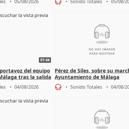
les
05/08/2026
Sonido Totales
05/08/2
01:44
portavoz del equipo
Pérez de Siles, sobre su marc
álaga tras la salida
Ayuntamiento de Málaga
les
04/08/2026
Sonido Totales
04/08/2