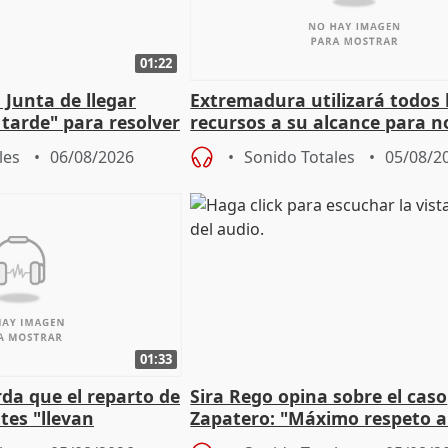
01:22
 Junta de llegar
Extremadura utilizará todos 
tarde" para resolver
recursos a su alcance para no
 Newcastle
más menores migrantes
les
06/08/2026
Sonido Totales
05/08/2
01:33
da que el reparto de
Sira Rego opina sobre el caso
es "llevan
Zapatero: "Máximo respeto a
obierno" central
proceso judicial"