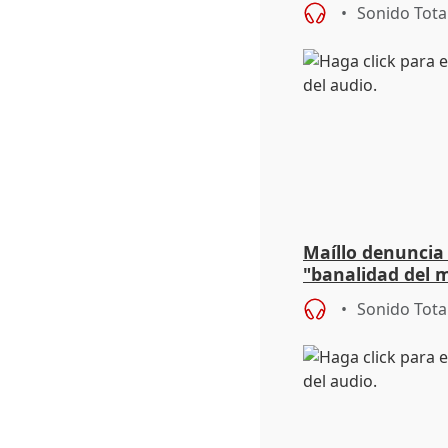
sobre exportaci
Sonido Tota
Maíllo denuncia 
"banalidad del m
asume todas sus
Sonido Tota