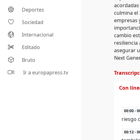
acordadas 
Deportes
culmina el
empresas y
Sociedad
importanci
Internacional
cambio est
resilienci
Editado
asegurar u
Next Genera
Bruto
Ir a europapress.tv
Transcrip
Con lín
00:00 - 0
riesgo 
00:12 - 0