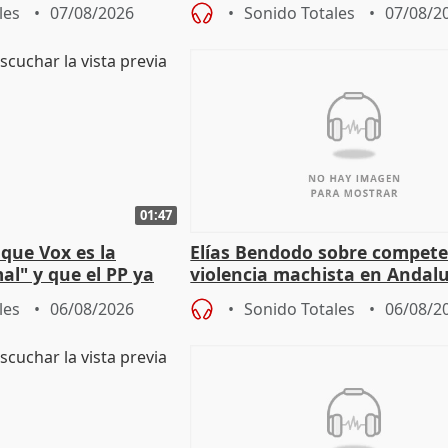
ones
resto del mundo
les
07/08/2026
Sonido Totales
07/08/2
01:47
que Vox es la
Elías Bendodo sobre compete
al" y que el PP ya
violencia machista en Andalu
 tesis
les
06/08/2026
Sonido Totales
06/08/2