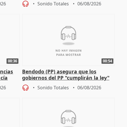
agricultura hay que protegerla"
026
Sonido Totales
06/08/2026
00:36
00:54
ncias
Bendodo (PP) asegura que los
cía
gobiernos del PP "cumplirán la ley"
sobre los menores migrantes
026
Sonido Totales
06/08/2026