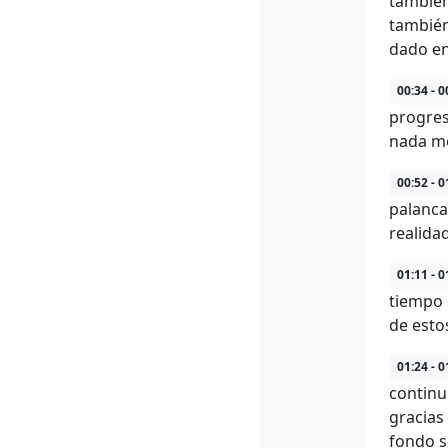
también
también
dado en
00:34 - 0
progres
nada me
00:52 - 0
palanca
realida
01:11 - 0
tiempo 
de esto
01:24 - 0
continu
gracias
fondo s