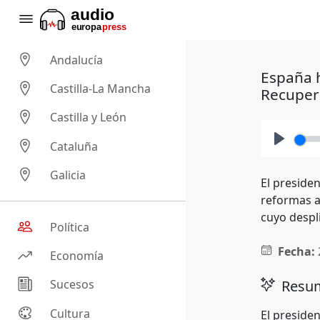
Andalucía
España h
Castilla-La Mancha
Recuper
Castilla y León
Cataluña
Play
Galicia
El preside
reformas a
cuyo despl
Política
Fecha:
Economía
Resum
Sucesos
Cultura
El preside