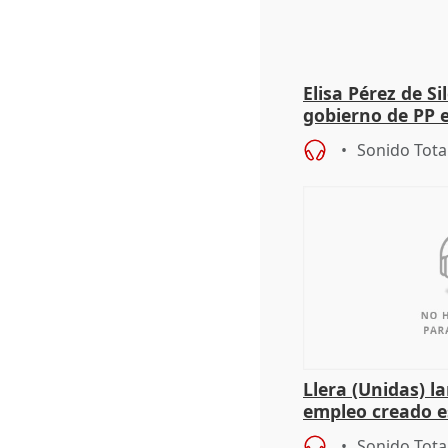
Elisa Pérez de Si
gobierno de PP 
de Málaga, deja l
Sonido Tota
Llera (Unidas) l
empleo creado es
"esfumará" al a
Sonido Tota