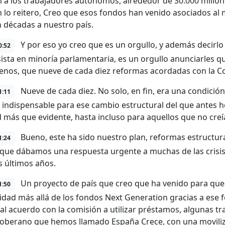
 a los trabajadores autónomos, alrededor de 30.000 millone
 lo reitero, Creo que esos fondos han venido asociados al 
 décadas a nuestro país.
Y por eso yo creo que es un orgullo, y además decirlo
0:52
ista en minoría parlamentaria, es un orgullo anunciarles 
nos, que nueve de cada diez reformas acordadas con la C
Nueve de cada diez. No solo, en fin, era una condición
1:11
 indispensable para ese cambio estructural del que antes h
d más que evidente, hasta incluso para aquellos que no creía
Bueno, este ha sido nuestro plan, reformas estructura
1:24
que dábamos una respuesta urgente a muchas de las crisis
s últimos años.
Un proyecto de país que creo que ha venido para que
1:50
idad más allá de los fondos Next Generation gracias a es
 al acuerdo con la comisión a utilizar préstamos, algunas tr
oberano que hemos llamado España Crece, con una moviliz