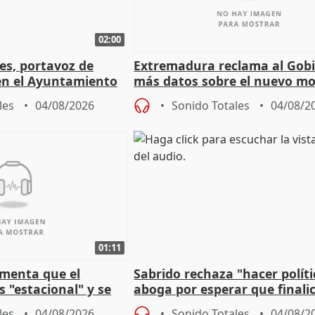
02:00
les, portavoz de
Extremadura reclama al Gob
en el Ayuntamiento
más datos sobre el nuevo mo
a política
financiación
les
04/08/2026
Sonido Totales
04/08/2
01:11
amenta que el
Sabrido rechaza "hacer políti
 "estacional" y se
aboga por esperar que finalic
cabar el verano
investigación del incendio
les
04/08/2026
Sonido Totales
04/08/2