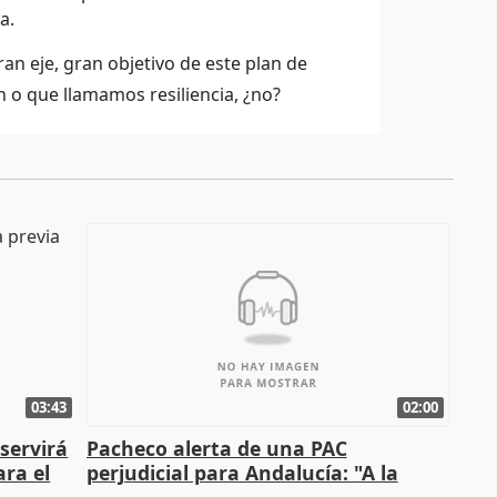
a.
an eje, gran objetivo de este plan de
n o que llamamos resiliencia, ¿no?
03:43
02:00
servirá
Pacheco alerta de una PAC
ara el
perjudicial para Andalucía: "A la