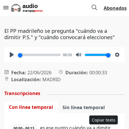
Abonados
El PP madrileño se pregunta "cuándo va a
dimitir P.S." y "cuándo convocará elecciones"
00:33
Play
Mute
Setti
Fecha:
22/06/2026
Duración:
00:00:33
Localización:
MADRID
Transcripciones
Con línea temporal
Sin línea temporal
Copiar texto
es ese punto cuándo va a dimitir.
00:00 - 00:13